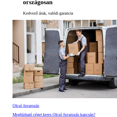
országosan
Kedvező árak, valódi garancia
Olcsó fuvarozás
Megbízható céget keres Olcsó fuvarozás kapcsán?