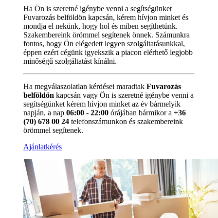
Ha Ön is szeretné igénybe venni a segítségünket
Fuvarozás belföldön kapcsán, kérem hívjon minket és
mondja el nekünk, hogy hol és miben segíthetünk.
Szakembereink örömmel segítenek önnek. Számunkra
fontos, hogy Ön elégedett legyen szolgáltatásunkkal,
éppen ezért cégünk igyekszik a piacon elérhető legjobb
minőségű szolgáltatást kínálni.
Ha megválaszolatlan kérdései maradtak
Fuvarozás
belföldön
kapcsán vagy Ön is szeretné igénybe venni a
segítségünket kérem hívjon minket az év bármelyik
napján, a nap
06:00 - 22:00
órájában bármikor a
+36
(70) 678 00 24
telefonszámunkon és szakembereink
örömmel segítenek.
Ajánlatkérés