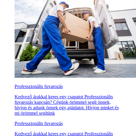
Professzionális fuvarozás
Kedvező árakkal keres egy csapatot Professzionális
fuvarozás kapcsán? Cégünk örömmel segít önnek,
hívjon és adunk önnek egy ajánlatot. Hívjon minket és
mi örömmel segítünk
Professzionális fuvarozás
Kedvező árakkal keres egy csapatot Professzionális