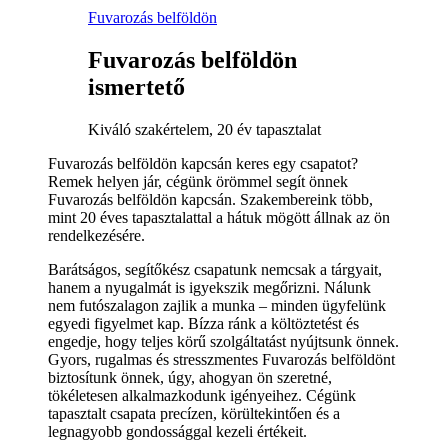
Fuvarozás belföldön
Fuvarozás belföldön
ismertető
Kiváló szakértelem, 20 év tapasztalat
Fuvarozás belföldön kapcsán keres egy csapatot?
Remek helyen jár, cégünk örömmel segít önnek
Fuvarozás belföldön kapcsán. Szakembereink több,
mint 20 éves tapasztalattal a hátuk mögött állnak az ön
rendelkezésére.
Barátságos, segítőkész csapatunk nemcsak a tárgyait,
hanem a nyugalmát is igyekszik megőrizni. Nálunk
nem futószalagon zajlik a munka – minden ügyfelünk
egyedi figyelmet kap. Bízza ránk a költöztetést és
engedje, hogy teljes körű szolgáltatást nyújtsunk önnek.
Gyors, rugalmas és stresszmentes Fuvarozás belföldönt
biztosítunk önnek, úgy, ahogyan ön szeretné,
tökéletesen alkalmazkodunk igényeihez. Cégünk
tapasztalt csapata precízen, körültekintően és a
legnagyobb gondossággal kezeli értékeit.