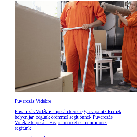
Fuvarozás Vidékre
Fuvarozás Vidékre kapcsán keres egy csapatot? Remek
helyen jár, cégünk örömmel segít önnek Fuvarozás
Vidékre kapcsán. Hívjon minket és mi örömmel
segítünk