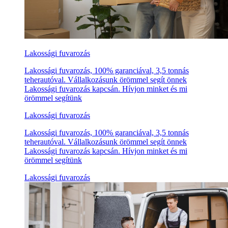
Lakossági fuvarozás
Lakossági fuvarozás, 100% garanciával, 3,5 tonnás
teherautóval. Vállalkozásunk örömmel segít önnek
Lakossági fuvarozás kapcsán. Hívjon minket és mi
örömmel segítünk
Lakossági fuvarozás
Lakossági fuvarozás, 100% garanciával, 3,5 tonnás
teherautóval. Vállalkozásunk örömmel segít önnek
Lakossági fuvarozás kapcsán. Hívjon minket és mi
örömmel segítünk
Lakossági fuvarozás