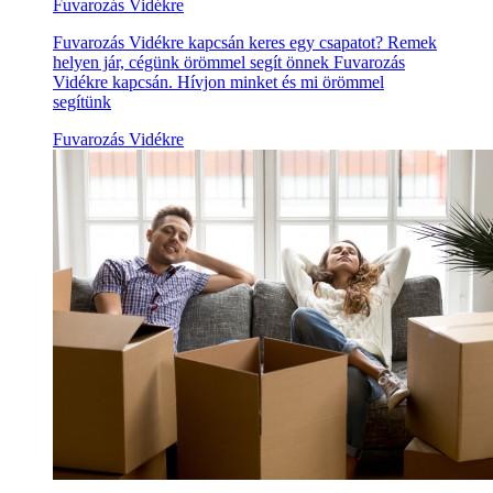
Fuvarozás Vidékre
Fuvarozás Vidékre kapcsán keres egy csapatot? Remek
helyen jár, cégünk örömmel segít önnek Fuvarozás
Vidékre kapcsán. Hívjon minket és mi örömmel
segítünk
Fuvarozás Vidékre