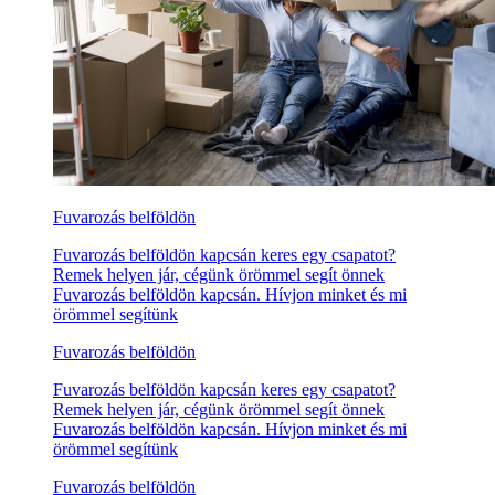
Fuvarozás belföldön
Fuvarozás belföldön kapcsán keres egy csapatot?
Remek helyen jár, cégünk örömmel segít önnek
Fuvarozás belföldön kapcsán. Hívjon minket és mi
örömmel segítünk
Fuvarozás belföldön
Fuvarozás belföldön kapcsán keres egy csapatot?
Remek helyen jár, cégünk örömmel segít önnek
Fuvarozás belföldön kapcsán. Hívjon minket és mi
örömmel segítünk
Fuvarozás belföldön