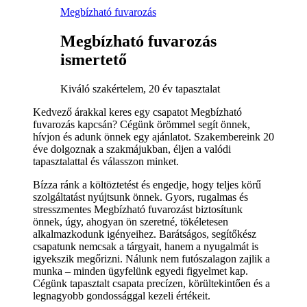
Megbízható fuvarozás
Megbízható fuvarozás
ismertető
Kiváló szakértelem, 20 év tapasztalat
Kedvező árakkal keres egy csapatot Megbízható
fuvarozás kapcsán? Cégünk örömmel segít önnek,
hívjon és adunk önnek egy ajánlatot. Szakembereink 20
éve dolgoznak a szakmájukban, éljen a valódi
tapasztalattal és válasszon minket.
Bízza ránk a költöztetést és engedje, hogy teljes körű
szolgáltatást nyújtsunk önnek. Gyors, rugalmas és
stresszmentes Megbízható fuvarozást biztosítunk
önnek, úgy, ahogyan ön szeretné, tökéletesen
alkalmazkodunk igényeihez. Barátságos, segítőkész
csapatunk nemcsak a tárgyait, hanem a nyugalmát is
igyekszik megőrizni. Nálunk nem futószalagon zajlik a
munka – minden ügyfelünk egyedi figyelmet kap.
Cégünk tapasztalt csapata precízen, körültekintően és a
legnagyobb gondossággal kezeli értékeit.