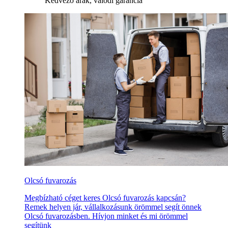
Kedvező árak, valódi garancia
Olcsó fuvarozás
Megbízható céget keres Olcsó fuvarozás kapcsán?
Remek helyen jár, vállalkozásunk örömmel segít önnek
Olcsó fuvarozásben. Hívjon minket és mi örömmel
segítünk