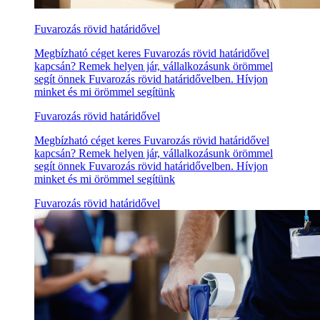
Fuvarozás rövid határidővel
Megbízható céget keres Fuvarozás rövid határidővel
kapcsán? Remek helyen jár, vállalkozásunk örömmel
segít önnek Fuvarozás rövid határidővelben. Hívjon
minket és mi örömmel segítünk
Fuvarozás rövid határidővel
Megbízható céget keres Fuvarozás rövid határidővel
kapcsán? Remek helyen jár, vállalkozásunk örömmel
segít önnek Fuvarozás rövid határidővelben. Hívjon
minket és mi örömmel segítünk
Fuvarozás rövid határidővel