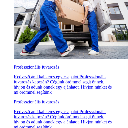
Professzionális fuvarozás
Kedvező árakkal keres egy csapatot Professzionális
fuvarozás kapcsán? Cégünk örömmel segít önnek,
hívjon és adunk önnek egy ajánlatot. Hívjon minket és
mi örömmel segítünk
Professzionális fuvarozás
Kedvező árakkal keres egy csapatot Professzionális
fuvarozás kapcsán? Cégünk örömmel segít önnek,
hívjon és adunk önnek egy ajánlatot. Hívjon minket és
mi örömmel segítünk