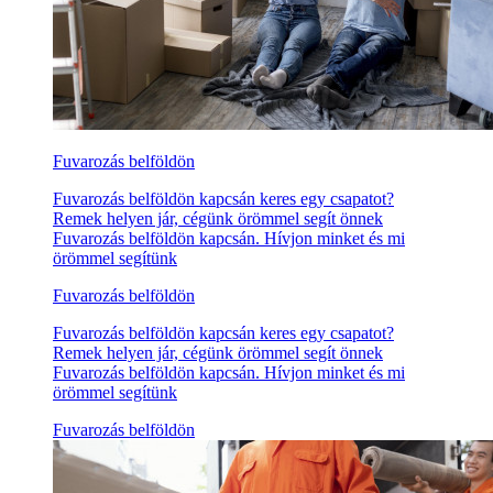
Fuvarozás belföldön
Fuvarozás belföldön kapcsán keres egy csapatot?
Remek helyen jár, cégünk örömmel segít önnek
Fuvarozás belföldön kapcsán. Hívjon minket és mi
örömmel segítünk
Fuvarozás belföldön
Fuvarozás belföldön kapcsán keres egy csapatot?
Remek helyen jár, cégünk örömmel segít önnek
Fuvarozás belföldön kapcsán. Hívjon minket és mi
örömmel segítünk
Fuvarozás belföldön