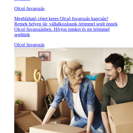
Olcsó fuvarozás
Megbízható céget keres Olcsó fuvarozás kapcsán?
Remek helyen jár, vállalkozásunk örömmel segít önnek
Olcsó fuvarozásben. Hívjon minket és mi örömmel
segítünk
Olcsó fuvarozás