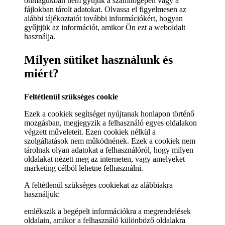
önmagukban nem gyűjtik a számítógépen vagy a
fájlokban tárolt adatokat. Olvassa el figyelmesen az
alábbi tájékoztatót további információkért, hogyan
gyűjtjük az információt, amikor Ön ezt a weboldalt
használja.
Milyen sütiket használunk és
miért?
Feltétlenül szükséges cookie
Ezek a cookiek segítséget nyújtanak honlapon történő
mozgásban, megjegyzik a felhasználó egyes oldalakon
végzett műveleteit. Ezen cookiek nélkül a
szolgáltatások nem működnének. Ezek a cookiek nem
tárolnak olyan adatokat a felhasználóról, hogy milyen
oldalakat nézett meg az interneten, vagy amelyeket
marketing célból lehetne felhasználni.
A feltétlenül szükséges cookiekat az alábbiakra
használjuk:
emlékszik a begépelt információkra a megrendelések
oldalain, amikor a felhasználó különböző oldalakra