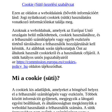
Cookie (Süti) kezelési szabályzat
Ezen az oldalon a weboldalaink (bővebb információért
lásd: Jogi nyilatkozat) cookiek (sütik) használatára
vonatkozó információinkat találja meg.
Azoknak a weboldalnak, amelyek az Európai Unió
országain belül működtetnek, cookiek használatához, és
a felhasználó számítógépén vagy egyéb eszközén
történő tárolásához a felhasználók hozzájárulását kell
kérniük. Az alábbiak során tájékoztatjuk Önt az
általunk használt cookiekról és a használatuk céljáról. A
sütik hatályos uniós jogszabályairól
az
https://commission.europa.eu/cookies-
policy_hu
oldalon tájékozódhat.
Mi a cookie (süti)?
A cookiek kis adatfájlok, amelyeket a böngésző helyez
el a felhasználó számítógépén vagy eszközén. Többek
között információt gyűjtenek, megjegyzik a látogató
egyéni beállításait, és általánosságban megkönnyítik a
weboldal használatát a felhasználók számára. A sütik