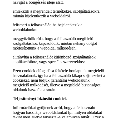
navigál a böngészés ideje alatt.
emlékszik a megrendelt termékekre, szolgáltatásokra,
miután kijelentkezik a weboldalról.
felismeri a felhasználót, ha bejelentkezik a
weboldalunkra.
meggyőződik róla, hogy a felhasználó megfelelő
szolgáltatáshoz kapcsolódik, miután néhány dolgot
módosítottunk a weboldal működésén.
elirányítja a felhasználót különböző szolgáltatások
applikációihoz, vagy speciális szerverekhez.
Ezen cookiek elfogadása feltétele honlapunk megfelelő
használatának, így ha a felhasználó kikapcsolja ezeket a
cookiekat, nem tudjuk garantálni weboldalunk
megfelelő működését, illetve a megfelelő biztonságot
oldalunk használata során.
Teljesítményt biztosító cookiek
Információkat gyűjtenek arról, hogy a felhasználó
hogyan használja weboldalunkat (pl. milyen oldalakat
tekint meg, illetve tapasztal-e valamilyen hibát). Ezek a