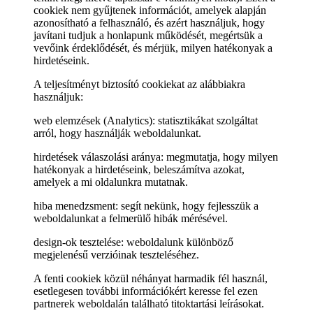
cookiek nem gyűjtenek információt, amelyek alapján
azonosítható a felhasználó, és azért használjuk, hogy
javítani tudjuk a honlapunk működését, megértsük a
vevőink érdeklődését, és mérjük, milyen hatékonyak a
hirdetéseink.
A teljesítményt biztosító cookiekat az alábbiakra
használjuk:
web elemzések (Analytics): statisztikákat szolgáltat
arról, hogy használják weboldalunkat.
hirdetések válaszolási aránya: megmutatja, hogy milyen
hatékonyak a hirdetéseink, beleszámítva azokat,
amelyek a mi oldalunkra mutatnak.
hiba menedzsment: segít nekünk, hogy fejlesszük a
weboldalunkat a felmerülő hibák mérésével.
design-ok tesztelése: weboldalunk különböző
megjelenésű verzióinak teszteléséhez.
A fenti cookiek közül néhányat harmadik fél használ,
esetlegesen további információkért keresse fel ezen
partnerek weboldalán található titoktartási leírásokat.