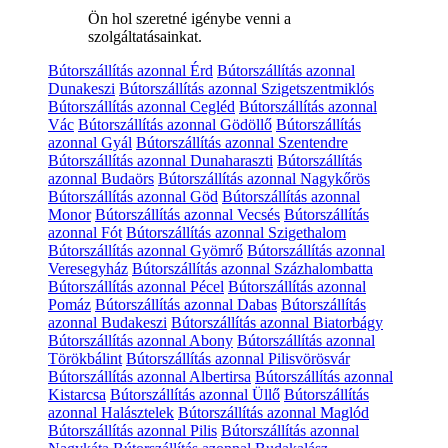
Ön hol szeretné igénybe venni a
szolgáltatásainkat.
Bútorszállítás azonnal Érd
Bútorszállítás azonnal
Dunakeszi
Bútorszállítás azonnal Szigetszentmiklós
Bútorszállítás azonnal Cegléd
Bútorszállítás azonnal
Vác
Bútorszállítás azonnal Gödöllő
Bútorszállítás
azonnal Gyál
Bútorszállítás azonnal Szentendre
Bútorszállítás azonnal Dunaharaszti
Bútorszállítás
azonnal Budaörs
Bútorszállítás azonnal Nagykőrös
Bútorszállítás azonnal Göd
Bútorszállítás azonnal
Monor
Bútorszállítás azonnal Vecsés
Bútorszállítás
azonnal Fót
Bútorszállítás azonnal Szigethalom
Bútorszállítás azonnal Gyömrő
Bútorszállítás azonnal
Veresegyház
Bútorszállítás azonnal Százhalombatta
Bútorszállítás azonnal Pécel
Bútorszállítás azonnal
Pomáz
Bútorszállítás azonnal Dabas
Bútorszállítás
azonnal Budakeszi
Bútorszállítás azonnal Biatorbágy
Bútorszállítás azonnal Abony
Bútorszállítás azonnal
Törökbálint
Bútorszállítás azonnal Pilisvörösvár
Bútorszállítás azonnal Albertirsa
Bútorszállítás azonnal
Kistarcsa
Bútorszállítás azonnal Üllő
Bútorszállítás
azonnal Halásztelek
Bútorszállítás azonnal Maglód
Bútorszállítás azonnal Pilis
Bútorszállítás azonnal