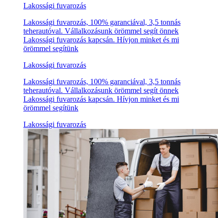
Lakossági fuvarozás
Lakossági fuvarozás, 100% garanciával, 3,5 tonnás
teherautóval. Vállalkozásunk örömmel segít önnek
Lakossági fuvarozás kapcsán. Hívjon minket és mi
örömmel segítünk
Lakossági fuvarozás
Lakossági fuvarozás, 100% garanciával, 3,5 tonnás
teherautóval. Vállalkozásunk örömmel segít önnek
Lakossági fuvarozás kapcsán. Hívjon minket és mi
örömmel segítünk
Lakossági fuvarozás