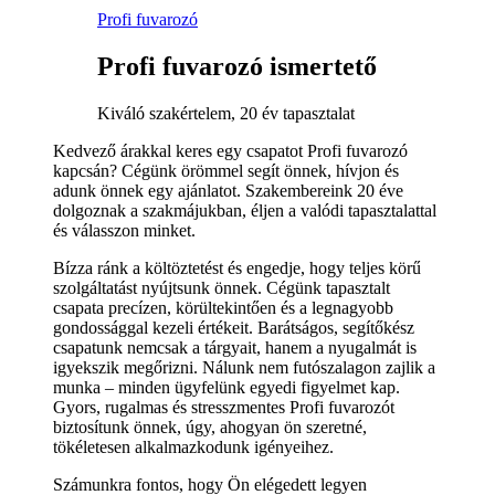
Profi fuvarozó
Profi fuvarozó ismertető
Kiváló szakértelem, 20 év tapasztalat
Kedvező árakkal keres egy csapatot Profi fuvarozó
kapcsán? Cégünk örömmel segít önnek, hívjon és
adunk önnek egy ajánlatot. Szakembereink 20 éve
dolgoznak a szakmájukban, éljen a valódi tapasztalattal
és válasszon minket.
Bízza ránk a költöztetést és engedje, hogy teljes körű
szolgáltatást nyújtsunk önnek. Cégünk tapasztalt
csapata precízen, körültekintően és a legnagyobb
gondossággal kezeli értékeit. Barátságos, segítőkész
csapatunk nemcsak a tárgyait, hanem a nyugalmát is
igyekszik megőrizni. Nálunk nem futószalagon zajlik a
munka – minden ügyfelünk egyedi figyelmet kap.
Gyors, rugalmas és stresszmentes Profi fuvarozót
biztosítunk önnek, úgy, ahogyan ön szeretné,
tökéletesen alkalmazkodunk igényeihez.
Számunkra fontos, hogy Ön elégedett legyen