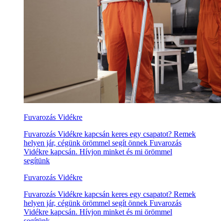
Fuvarozás Vidékre
Fuvarozás Vidékre kapcsán keres egy csapatot? Remek
helyen jár, cégünk örömmel segít önnek Fuvarozás
Vidékre kapcsán. Hívjon minket és mi örömmel
segítünk
Fuvarozás Vidékre
Fuvarozás Vidékre kapcsán keres egy csapatot? Remek
helyen jár, cégünk örömmel segít önnek Fuvarozás
Vidékre kapcsán. Hívjon minket és mi örömmel
segítünk