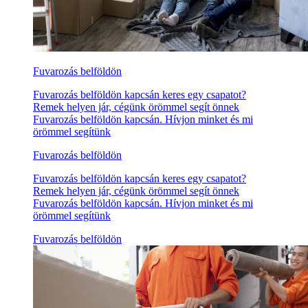
Fuvarozás belföldön
Fuvarozás belföldön kapcsán keres egy csapatot?
Remek helyen jár, cégünk örömmel segít önnek
Fuvarozás belföldön kapcsán. Hívjon minket és mi
örömmel segítünk
Fuvarozás belföldön
Fuvarozás belföldön kapcsán keres egy csapatot?
Remek helyen jár, cégünk örömmel segít önnek
Fuvarozás belföldön kapcsán. Hívjon minket és mi
örömmel segítünk
Fuvarozás belföldön