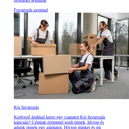
örömmel segítünk
Fuvarozás azonnal
Kis fuvarozás
Kedvező árakkal keres egy csapatot Kis fuvarozás
kapcsán? Cégünk örömmel segít önnek, hívjon és
adunk önnek egy ajánlatot. Hívjon minket és mi