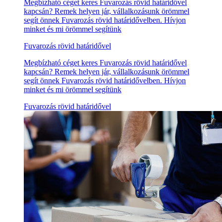
Megbízható céget keres Fuvarozás rövid határidővel
kapcsán? Remek helyen jár, vállalkozásunk örömmel
segít önnek Fuvarozás rövid határidővelben. Hívjon
minket és mi örömmel segítünk
Fuvarozás rövid határidővel
Megbízható céget keres Fuvarozás rövid határidővel
kapcsán? Remek helyen jár, vállalkozásunk örömmel
segít önnek Fuvarozás rövid határidővelben. Hívjon
minket és mi örömmel segítünk
Fuvarozás rövid határidővel