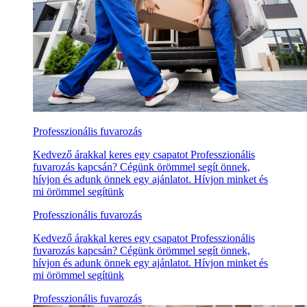
Professzionális fuvarozás
Kedvező árakkal keres egy csapatot Professzionális
fuvarozás kapcsán? Cégünk örömmel segít önnek,
hívjon és adunk önnek egy ajánlatot. Hívjon minket és
mi örömmel segítünk
Professzionális fuvarozás
Kedvező árakkal keres egy csapatot Professzionális
fuvarozás kapcsán? Cégünk örömmel segít önnek,
hívjon és adunk önnek egy ajánlatot. Hívjon minket és
mi örömmel segítünk
Professzionális fuvarozás