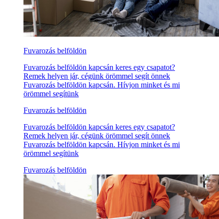
Fuvarozás belföldön
Fuvarozás belföldön kapcsán keres egy csapatot?
Remek helyen jár, cégünk örömmel segít önnek
Fuvarozás belföldön kapcsán. Hívjon minket és mi
örömmel segítünk
Fuvarozás belföldön
Fuvarozás belföldön kapcsán keres egy csapatot?
Remek helyen jár, cégünk örömmel segít önnek
Fuvarozás belföldön kapcsán. Hívjon minket és mi
örömmel segítünk
Fuvarozás belföldön