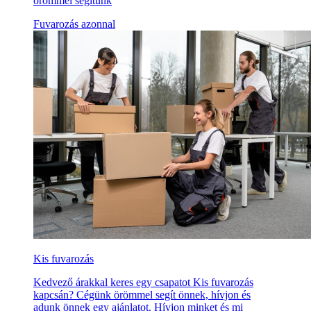
örömmel segítünk
Fuvarozás azonnal
Kis fuvarozás
Kedvező árakkal keres egy csapatot Kis fuvarozás
kapcsán? Cégünk örömmel segít önnek, hívjon és
adunk önnek egy ajánlatot. Hívjon minket és mi