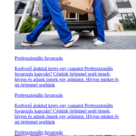
Professzionális fuvarozás
Kedvező árakkal keres egy csapatot Professzionális
fuvarozás kapcsán? Cégünk örömmel segít önnek,
hívjon és adunk önnek egy ajánlatot. Hívjon minket és
mi örömmel segítünk
Professzionális fuvarozás
Kedvező árakkal keres egy csapatot Professzionális
fuvarozás kapcsán? Cégünk örömmel segít önnek,
hívjon és adunk önnek egy ajánlatot. Hívjon minket és
mi örömmel segítünk
Professzionális fuvarozás