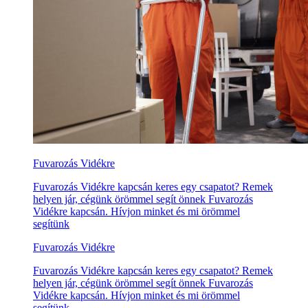
Fuvarozás Vidékre
Fuvarozás Vidékre kapcsán keres egy csapatot? Remek
helyen jár, cégünk örömmel segít önnek Fuvarozás
Vidékre kapcsán. Hívjon minket és mi örömmel
segítünk
Fuvarozás Vidékre
Fuvarozás Vidékre kapcsán keres egy csapatot? Remek
helyen jár, cégünk örömmel segít önnek Fuvarozás
Vidékre kapcsán. Hívjon minket és mi örömmel
segítünk