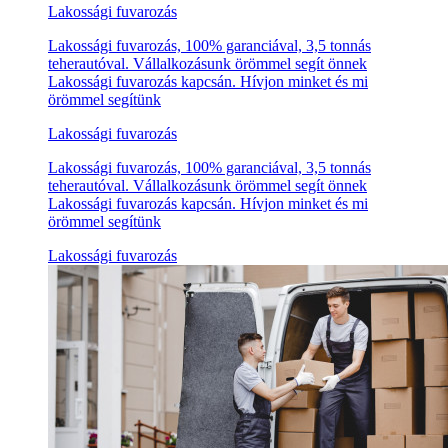
Lakossági fuvarozás
Lakossági fuvarozás, 100% garanciával, 3,5 tonnás
teherautóval. Vállalkozásunk örömmel segít önnek
Lakossági fuvarozás kapcsán. Hívjon minket és mi
örömmel segítünk
Lakossági fuvarozás
Lakossági fuvarozás, 100% garanciával, 3,5 tonnás
teherautóval. Vállalkozásunk örömmel segít önnek
Lakossági fuvarozás kapcsán. Hívjon minket és mi
örömmel segítünk
Lakossági fuvarozás