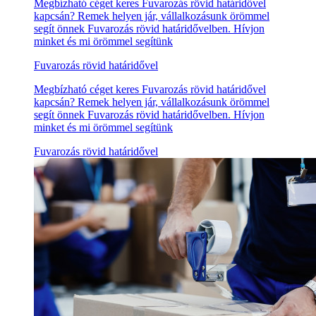
Megbízható céget keres Fuvarozás rövid határidővel
kapcsán? Remek helyen jár, vállalkozásunk örömmel
segít önnek Fuvarozás rövid határidővelben. Hívjon
minket és mi örömmel segítünk
Fuvarozás rövid határidővel
Megbízható céget keres Fuvarozás rövid határidővel
kapcsán? Remek helyen jár, vállalkozásunk örömmel
segít önnek Fuvarozás rövid határidővelben. Hívjon
minket és mi örömmel segítünk
Fuvarozás rövid határidővel