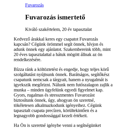
Fuvarozás
Fuvarozás ismertető
Kiváló szakértelem, 20 év tapasztalat
Kedvező árakkal keres egy csapatot Fuvarozás
kapcsán? Cégünk örömmel segít önnek, hívjon és
adunk önnek egy ajánlatot. Szakembereink több, mint
20 éves tapasztalattal a hátuk mögött állnak az ön
rendelkezésére.
Bízza ránk a költöztetést és engedje, hogy teljes körű
szolgáltatást nyújtsunk önnek. Barátságos, segítőkész
csapatunk nemcsak a tárgyait, hanem a nyugalmát is
igyekszik megőrizni. Nálunk nem futószalagon zajlik a
munka – minden ügyfelünk egyedi figyelmet kap.
Gyors, rugalmas és stresszmentes Fuvarozást
biztosítunk önnek, úgy, ahogyan ön szeretné,
tökéletesen alkalmazkodunk igényeihez. Cégünk
tapasztalt csapata precízen, körültekintően és a
legnagyobb gondossággal kezeli értékeit.
Ha Ön is szeretné igénybe venni a segítségünket