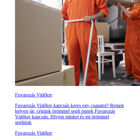
Fuvarozás Vidékre
Fuvarozás Vidékre kapcsán keres egy csapatot? Remek
helyen jár, cégünk örömmel segít önnek Fuvarozás
Vidékre kapcsán. Hívjon minket és mi örömmel
segítünk
Fuvarozás Vidékre