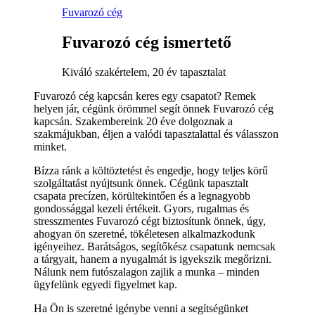
Fuvarozó cég
Fuvarozó cég ismertető
Kiváló szakértelem, 20 év tapasztalat
Fuvarozó cég kapcsán keres egy csapatot? Remek
helyen jár, cégünk örömmel segít önnek Fuvarozó cég
kapcsán. Szakembereink 20 éve dolgoznak a
szakmájukban, éljen a valódi tapasztalattal és válasszon
minket.
Bízza ránk a költöztetést és engedje, hogy teljes körű
szolgáltatást nyújtsunk önnek. Cégünk tapasztalt
csapata precízen, körültekintően és a legnagyobb
gondossággal kezeli értékeit. Gyors, rugalmas és
stresszmentes Fuvarozó cégt biztosítunk önnek, úgy,
ahogyan ön szeretné, tökéletesen alkalmazkodunk
igényeihez. Barátságos, segítőkész csapatunk nemcsak
a tárgyait, hanem a nyugalmát is igyekszik megőrizni.
Nálunk nem futószalagon zajlik a munka – minden
ügyfelünk egyedi figyelmet kap.
Ha Ön is szeretné igénybe venni a segítségünket