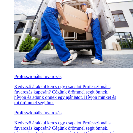
Professzionális fuvarozás
Kedvező árakkal keres egy csapatot Professzionális
fuvarozás kapcsán? Cégünk örömmel segít önnek,
hívjon és adunk önnek egy ajánlatot. Hívjon minket és
mi örömmel segítünk
Professzionális fuvarozás
Kedvező árakkal keres egy csapatot Professzionális
fuvarozás kapcsán? Cégünk örömmel segít önnek,