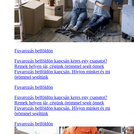
Fuvarozás belföldön
Fuvarozás belföldön kapcsán keres egy csapatot?
Remek helyen jár, cégünk örömmel segít önnek
Fuvarozás belföldön kapcsán. Hívjon minket és mi
örömmel segítünk
Fuvarozás belföldön
Fuvarozás belföldön kapcsán keres egy csapatot?
Remek helyen jár, cégünk örömmel segít önnek
Fuvarozás belföldön kapcsán. Hívjon minket és mi
örömmel segítünk
Fuvarozás belföldön