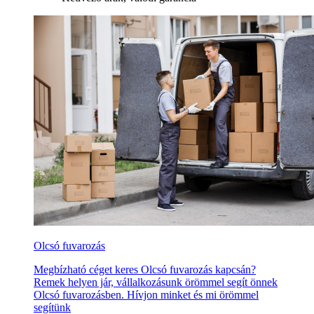
Olcsó fuvarozás
Megbízható céget keres Olcsó fuvarozás kapcsán?
Remek helyen jár, vállalkozásunk örömmel segít önnek
Olcsó fuvarozásben. Hívjon minket és mi örömmel
segítünk