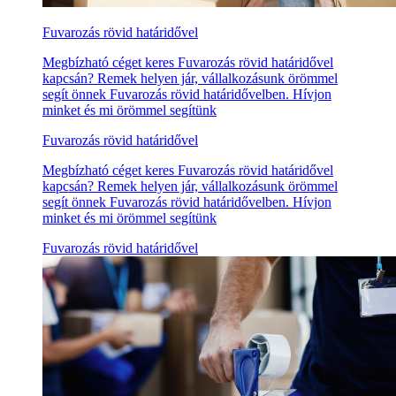
Fuvarozás rövid határidővel
Megbízható céget keres Fuvarozás rövid határidővel
kapcsán? Remek helyen jár, vállalkozásunk örömmel
segít önnek Fuvarozás rövid határidővelben. Hívjon
minket és mi örömmel segítünk
Fuvarozás rövid határidővel
Megbízható céget keres Fuvarozás rövid határidővel
kapcsán? Remek helyen jár, vállalkozásunk örömmel
segít önnek Fuvarozás rövid határidővelben. Hívjon
minket és mi örömmel segítünk
Fuvarozás rövid határidővel