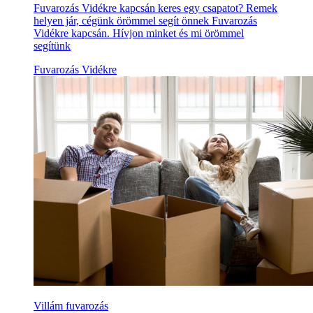
Fuvarozás Vidékre kapcsán keres egy csapatot? Remek
helyen jár, cégünk örömmel segít önnek Fuvarozás
Vidékre kapcsán. Hívjon minket és mi örömmel
segítünk
Fuvarozás Vidékre
Villám fuvarozás