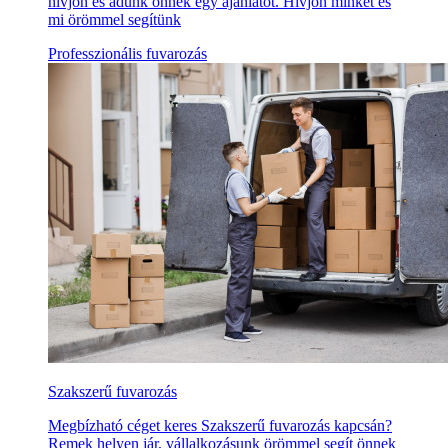
hívjon és adunk önnek egy ajánlatot. Hívjon minket és
mi örömmel segítünk
Professzionális fuvarozás
Szakszerű fuvarozás
Megbízható céget keres Szakszerű fuvarozás kapcsán?
Remek helyen jár, vállalkozásunk örömmel segít önnek