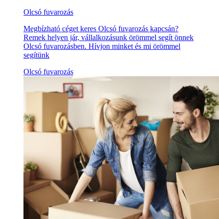
Olcsó fuvarozás
Megbízható céget keres Olcsó fuvarozás kapcsán?
Remek helyen jár, vállalkozásunk örömmel segít önnek
Olcsó fuvarozásben. Hívjon minket és mi örömmel
segítünk
Olcsó fuvarozás