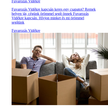
Fuvarozás Vidékre
Fuvarozás Vidékre kapcsán keres egy csapatot? Remek
helyen jár, cégünk örömmel segít önnek Fuvarozás
Vidékre kapcsán. Hívjon minket és mi örömmel
segítünk
Fuvarozás Vidékre