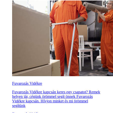
Fuvarozás Vidékre
Fuvarozás Vidékre kapcsán keres egy csapatot? Remek
helyen jár, cégünk örömmel segít önnek Fuvarozás
Vidékre kapcsán. Hívjon minket és mi örömmel
segítünk