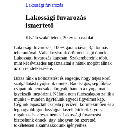
Lakossági fuvarozás
Lakossági fuvarozás
ismertető
Kiváló szakértelem, 20 év tapasztalat
Lakossági fuvarozás, 100% garanciával, 3,5 tonnás
teherautóval. Vállalkozásunk örömmel segít önnek
Lakossági fuvarozás kapcsán. Szakembereink több,
mint két évtizedes tapasztalattal a hátuk mögött állnak
az ön rendelkezésére.
Bízza ránk a költöztetést és engedje, hogy teljes körű
szolgáltatást nyújtsunk önnek. Barátságos, segítőkész
csapatunk nemcsak a tárgyait, hanem a nyugalmát is
igyekszik megőrizni. Nálunk nem futószalagon zajlik a
munka – minden ügyfelünk egyedi figyelmet kap.
Cégünk tapasztalt csapata precízen, körültekintően és a
legnagyobb gondossággal kezeli értékeit. Gyors,
rugalmas és stresszmentes Lakossági fuvarozást
biztosítunk önnek, úgy, ahogyan ön szeretné,
tökéletesen alkalmazkodunk igényeihez.