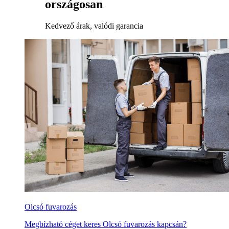
országosan
Kedvező árak, valódi garancia
Olcsó fuvarozás
Megbízható céget keres Olcsó fuvarozás kapcsán?