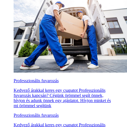
Professzionális fuvarozás
Kedvező árakkal keres egy csapatot Professzionális
fuvarozás kapcsán? Cégünk örömmel segít önnek,
hívjon és adunk önnek egy ajánlatot. Hívjon minket és
mi örömmel segítünk
Professzionális fuvarozás
Kedvező árakkal keres egy csapatot Professzionális