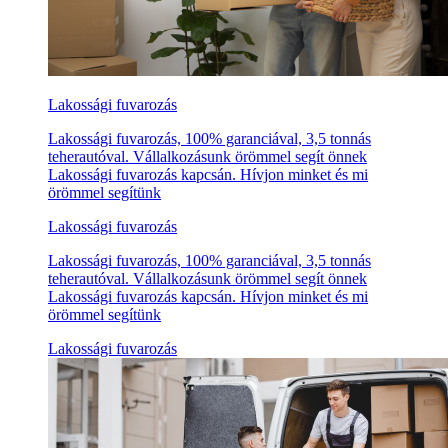
Lakossági fuvarozás
Lakossági fuvarozás, 100% garanciával, 3,5 tonnás
teherautóval. Vállalkozásunk örömmel segít önnek
Lakossági fuvarozás kapcsán. Hívjon minket és mi
örömmel segítünk
Lakossági fuvarozás
Lakossági fuvarozás, 100% garanciával, 3,5 tonnás
teherautóval. Vállalkozásunk örömmel segít önnek
Lakossági fuvarozás kapcsán. Hívjon minket és mi
örömmel segítünk
Lakossági fuvarozás