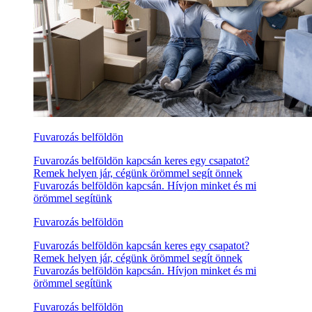
Fuvarozás belföldön
Fuvarozás belföldön kapcsán keres egy csapatot?
Remek helyen jár, cégünk örömmel segít önnek
Fuvarozás belföldön kapcsán. Hívjon minket és mi
örömmel segítünk
Fuvarozás belföldön
Fuvarozás belföldön kapcsán keres egy csapatot?
Remek helyen jár, cégünk örömmel segít önnek
Fuvarozás belföldön kapcsán. Hívjon minket és mi
örömmel segítünk
Fuvarozás belföldön