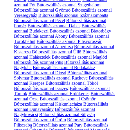
azonnal Fót
Bútorszállítás azonnal Szigethalom
Bútorszállítás azonnal Gyömrő
Bútorszállítás azonnal
Veresegyház
Bútorszállítás azonnal Százhalombatta
Bútorszállítás azonnal Pécel
Bútorszállítás azonnal
Pomáz
Bútorszállítás azonnal Dabas
Bútorszállítás
azonnal Budakeszi
Bútorszállítás azonnal Biatorbágy
Bútorszállítás azonnal Abony
Bútorszállítás azonnal
Törökbálint
Bútorszállítás azonnal Pilisvörösvár
Bútorszállítás azonnal Albertirsa
Bútorszállítás azonnal
Kistarcsa
Bútorszállítás azonnal Üllő
Bútorszállítás
azonnal Halásztelek
Bútorszállítás azonnal Maglód
Bútorszállítás azonnal Pilis
Bútorszállítás azonnal
Nagykáta
Bútorszállítás azonnal Budakalász
Bútorszállítás azonnal Diósd
Bútorszállítás azonnal
Solymár
Bútorszállítás azonnal Ráckeve
Bútorszállítás
azonnal Kerepes
Bútorszállítás azonnal Tököl
Bútorszállítás azonnal Isaszeg
Bútorszállítás azonnal
Tárnok
Bútorszállítás azonnal Erdőkertes
Bútorszállítás
azonnal Ócsa
Bútorszállítás azonnal Csömör
Bútorszállítás azonnal Kiskunlacháza
Bútorszállítás
azonnal Dunavarsány
Bútorszállítás azonnal
Nagykovácsi
Bútorszállítás azonnal Sülysáp
Bútorszállítás azonnal Üröm
Bútorszállítás azonnal
Piliscsaba
Bútorszállítás azonnal Páty
Bútorszállítás