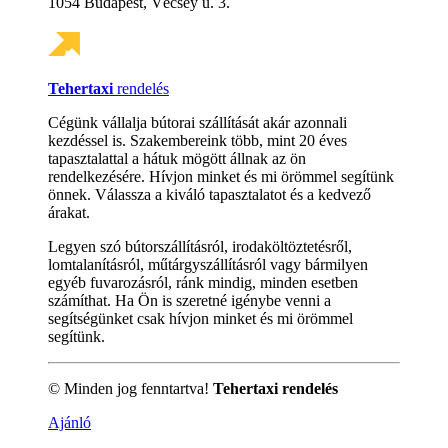
1054 Budapest, Vécsey u. 3.
Tehertaxi
rendelés
Cégünk vállalja bútorai szállítását akár azonnali
kezdéssel is. Szakembereink több, mint 20 éves
tapasztalattal a hátuk mögött állnak az ön
rendelkezésére. Hívjon minket és mi örömmel segítünk
önnek. Válassza a kiváló tapasztalatot és a kedvező
árakat.
Legyen szó bútorszállításról, irodaköltöztetésről,
lomtalanításról, műtárgyszállításról vagy bármilyen
egyéb fuvarozásról, ránk mindig, minden esetben
számíthat. Ha Ön is szeretné igénybe venni a
segítségünket csak hívjon minket és mi örömmel
segítünk.
© Minden jog fenntartva!
Tehertaxi rendelés
Ajánló