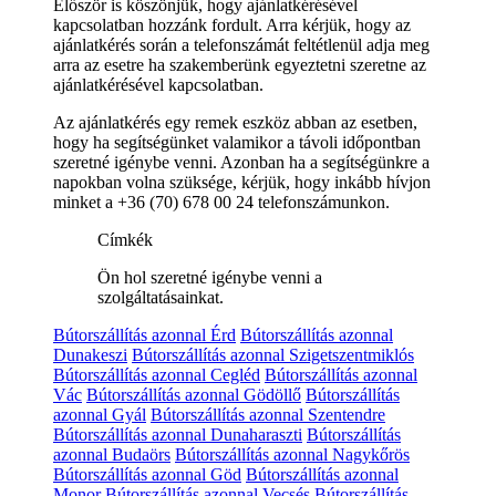
Először is köszönjük, hogy ajánlatkérésével
kapcsolatban hozzánk fordult. Arra kérjük, hogy az
ajánlatkérés során a telefonszámát feltétlenül adja meg
arra az esetre ha szakemberünk egyeztetni szeretne az
ajánlatkérésével kapcsolatban.
Az ajánlatkérés egy remek eszköz abban az esetben,
hogy ha segítségünket valamikor a távoli időpontban
szeretné igénybe venni. Azonban ha a segítségünkre a
napokban volna szüksége, kérjük, hogy inkább hívjon
minket a +36 (70) 678 00 24 telefonszámunkon.
Címkék
Ön hol szeretné igénybe venni a
szolgáltatásainkat.
Bútorszállítás azonnal Érd
Bútorszállítás azonnal
Dunakeszi
Bútorszállítás azonnal Szigetszentmiklós
Bútorszállítás azonnal Cegléd
Bútorszállítás azonnal
Vác
Bútorszállítás azonnal Gödöllő
Bútorszállítás
azonnal Gyál
Bútorszállítás azonnal Szentendre
Bútorszállítás azonnal Dunaharaszti
Bútorszállítás
azonnal Budaörs
Bútorszállítás azonnal Nagykőrös
Bútorszállítás azonnal Göd
Bútorszállítás azonnal
Monor
Bútorszállítás azonnal Vecsés
Bútorszállítás