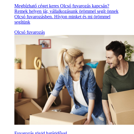
Megbízható céget keres Olcsó fuvarozás kapcsán?
Remek helyen jár, vállalkozásunk örömmel segít önnek
Olcsó fuvarozásben. Hívjon minket és mi örömmel
segítünk
Olcsó fuvarozás
Fuvarozás rövid határidővel