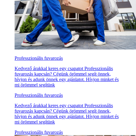
Professzionális fuvarozás
Kedvező árakkal keres egy csapatot Professzionális
fuvarozás kapcsán? Cégünk örömmel segít önnek,
hívjon és adunk önnek egy ajánlatot. Hívjon minket és
mi örömmel segítünk
Professzionális fuvarozás
Kedvező árakkal keres egy csapatot Professzionális
fuvarozás kapcsán? Cégünk örömmel segít önnek,
hívjon és adunk önnek egy ajánlatot. Hívjon minket és
mi örömmel segítünk
Professzionális fuvarozás