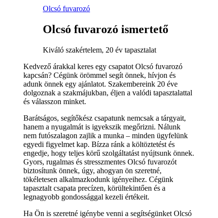
Olcsó fuvarozó
Olcsó fuvarozó ismertető
Kiváló szakértelem, 20 év tapasztalat
Kedvező árakkal keres egy csapatot Olcsó fuvarozó
kapcsán? Cégünk örömmel segít önnek, hívjon és
adunk önnek egy ajánlatot. Szakembereink 20 éve
dolgoznak a szakmájukban, éljen a valódi tapasztalattal
és válasszon minket.
Barátságos, segítőkész csapatunk nemcsak a tárgyait,
hanem a nyugalmát is igyekszik megőrizni. Nálunk
nem futószalagon zajlik a munka – minden ügyfelünk
egyedi figyelmet kap. Bízza ránk a költöztetést és
engedje, hogy teljes körű szolgáltatást nyújtsunk önnek.
Gyors, rugalmas és stresszmentes Olcsó fuvarozót
biztosítunk önnek, úgy, ahogyan ön szeretné,
tökéletesen alkalmazkodunk igényeihez. Cégünk
tapasztalt csapata precízen, körültekintően és a
legnagyobb gondossággal kezeli értékeit.
Ha Ön is szeretné igénybe venni a segítségünket Olcsó