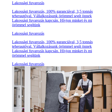
Lakossági fuvarozás
Lakossági fuvarozás, 100% garanciával, 3,5 tonnás
teherautóval. Vállalkozásunk örömmel segít önnek
Lakossági fuvarozás kapcsán. Hívjon minket és mi
örömmel segítünk
Lakossági fuvarozás
Lakossági fuvarozás, 100% garanciával, 3,5 tonnás
teherautóval. Vállalkozásunk örömmel segít önnek
Lakossági fuvarozás kapcsán. Hívjon minket és mi
örömmel segítünk
Lakossági fuvarozás