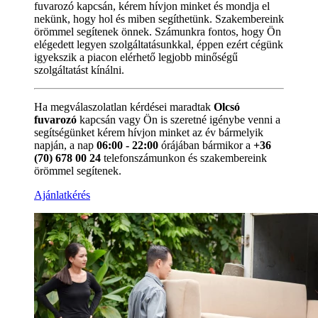
fuvarozó kapcsán, kérem hívjon minket és mondja el
nekünk, hogy hol és miben segíthetünk. Szakembereink
örömmel segítenek önnek. Számunkra fontos, hogy Ön
elégedett legyen szolgáltatásunkkal, éppen ezért cégünk
igyekszik a piacon elérhető legjobb minőségű
szolgáltatást kínálni.
Ha megválaszolatlan kérdései maradtak
Olcsó
fuvarozó
kapcsán vagy Ön is szeretné igénybe venni a
segítségünket kérem hívjon minket az év bármelyik
napján, a nap
06:00 - 22:00
órájában bármikor a
+36
(70) 678 00 24
telefonszámunkon és szakembereink
örömmel segítenek.
Ajánlatkérés