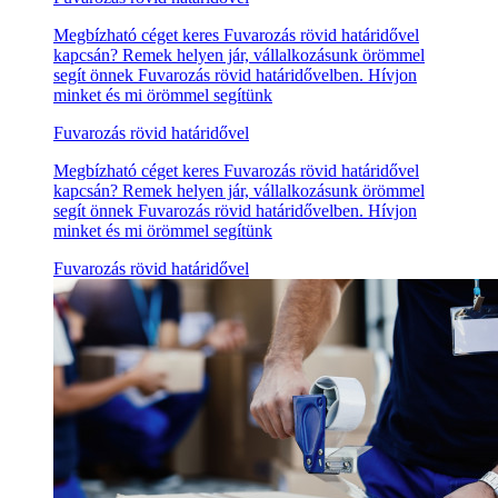
Megbízható céget keres Fuvarozás rövid határidővel
kapcsán? Remek helyen jár, vállalkozásunk örömmel
segít önnek Fuvarozás rövid határidővelben. Hívjon
minket és mi örömmel segítünk
Fuvarozás rövid határidővel
Megbízható céget keres Fuvarozás rövid határidővel
kapcsán? Remek helyen jár, vállalkozásunk örömmel
segít önnek Fuvarozás rövid határidővelben. Hívjon
minket és mi örömmel segítünk
Fuvarozás rövid határidővel