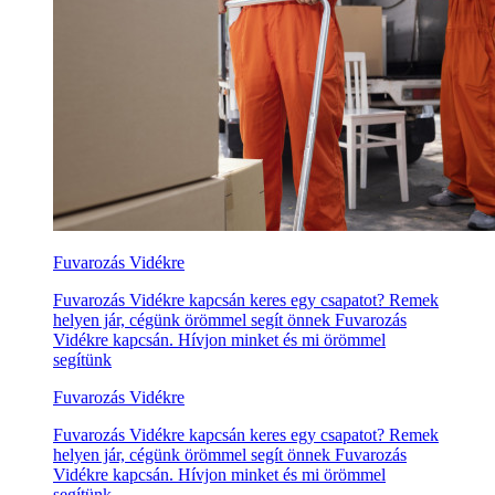
Fuvarozás Vidékre
Fuvarozás Vidékre kapcsán keres egy csapatot? Remek
helyen jár, cégünk örömmel segít önnek Fuvarozás
Vidékre kapcsán. Hívjon minket és mi örömmel
segítünk
Fuvarozás Vidékre
Fuvarozás Vidékre kapcsán keres egy csapatot? Remek
helyen jár, cégünk örömmel segít önnek Fuvarozás
Vidékre kapcsán. Hívjon minket és mi örömmel
segítünk