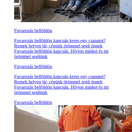
Fuvarozás belföldön
Fuvarozás belföldön kapcsán keres egy csapatot?
Remek helyen jár, cégünk örömmel segít önnek
Fuvarozás belföldön kapcsán. Hívjon minket és mi
örömmel segítünk
Fuvarozás belföldön
Fuvarozás belföldön kapcsán keres egy csapatot?
Remek helyen jár, cégünk örömmel segít önnek
Fuvarozás belföldön kapcsán. Hívjon minket és mi
örömmel segítünk
Fuvarozás belföldön