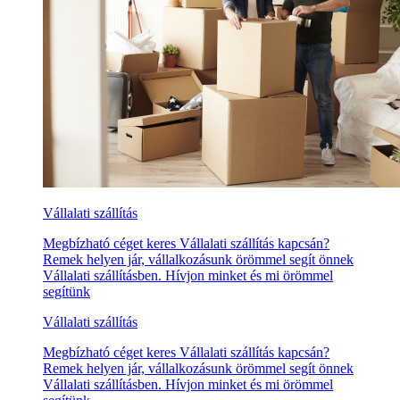
Vállalati szállítás
Megbízható céget keres Vállalati szállítás kapcsán?
Remek helyen jár, vállalkozásunk örömmel segít önnek
Vállalati szállításben. Hívjon minket és mi örömmel
segítünk
Vállalati szállítás
Megbízható céget keres Vállalati szállítás kapcsán?
Remek helyen jár, vállalkozásunk örömmel segít önnek
Vállalati szállításben. Hívjon minket és mi örömmel