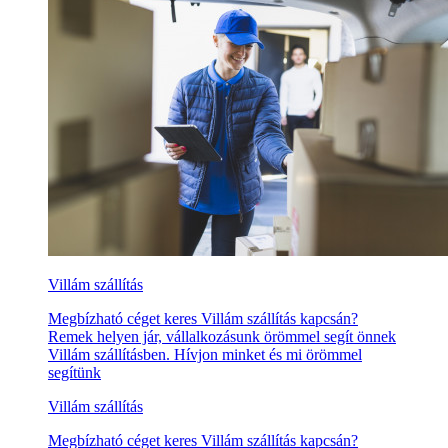
Villám szállítás
Megbízható céget keres Villám szállítás kapcsán?
Remek helyen jár, vállalkozásunk örömmel segít önnek
Villám szállításben. Hívjon minket és mi örömmel
segítünk
Villám szállítás
Megbízható céget keres Villám szállítás kapcsán?