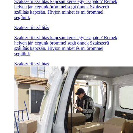
Szakszerű szállítás kapcsán keres egy csapatot? Remek
helyen jár, cégünk örömmel segít önnek Szakszerű
szállítás kapcsán. Hívjon minket és mi örömmel
segítünk
Szakszerű szállítás
Szakszerű szállítás kapcsán keres egy csapatot? Remek
helyen jár, cégünk örömmel segít önnek Szakszerű
szállítás kapcsán. Hívjon minket és mi örömmel
segítünk
Szakszerű szállítás