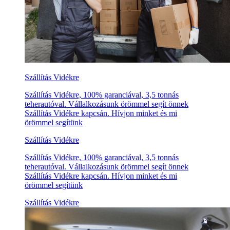
Szállítás Vidékre
Szállítás Vidékre, 100% garanciával, 3,5 tonnás
teherautóval. Vállalkozásunk örömmel segít önnek
Szállítás Vidékre kapcsán. Hívjon minket és mi
örömmel segítünk
Szállítás Vidékre
Szállítás Vidékre, 100% garanciával, 3,5 tonnás
teherautóval. Vállalkozásunk örömmel segít önnek
Szállítás Vidékre kapcsán. Hívjon minket és mi
örömmel segítünk
Szállítás Vidékre