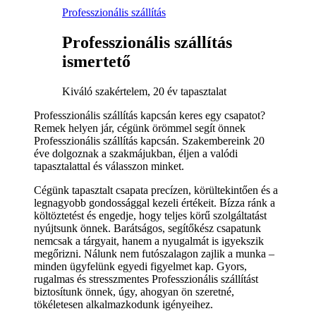
Professzionális szállítás
Professzionális szállítás
ismertető
Kiváló szakértelem, 20 év tapasztalat
Professzionális szállítás kapcsán keres egy csapatot?
Remek helyen jár, cégünk örömmel segít önnek
Professzionális szállítás kapcsán. Szakembereink 20
éve dolgoznak a szakmájukban, éljen a valódi
tapasztalattal és válasszon minket.
Cégünk tapasztalt csapata precízen, körültekintően és a
legnagyobb gondossággal kezeli értékeit. Bízza ránk a
költöztetést és engedje, hogy teljes körű szolgáltatást
nyújtsunk önnek. Barátságos, segítőkész csapatunk
nemcsak a tárgyait, hanem a nyugalmát is igyekszik
megőrizni. Nálunk nem futószalagon zajlik a munka –
minden ügyfelünk egyedi figyelmet kap. Gyors,
rugalmas és stresszmentes Professzionális szállítást
biztosítunk önnek, úgy, ahogyan ön szeretné,
tökéletesen alkalmazkodunk igényeihez.