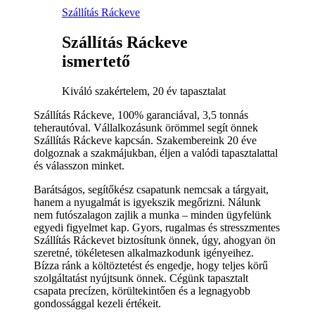
Szállítás Ráckeve
Szállítás Ráckeve
ismertető
Kiváló szakértelem, 20 év tapasztalat
Szállítás Ráckeve, 100% garanciával, 3,5 tonnás
teherautóval. Vállalkozásunk örömmel segít önnek
Szállítás Ráckeve kapcsán. Szakembereink 20 éve
dolgoznak a szakmájukban, éljen a valódi tapasztalattal
és válasszon minket.
Barátságos, segítőkész csapatunk nemcsak a tárgyait,
hanem a nyugalmát is igyekszik megőrizni. Nálunk
nem futószalagon zajlik a munka – minden ügyfelünk
egyedi figyelmet kap. Gyors, rugalmas és stresszmentes
Szállítás Ráckevet biztosítunk önnek, úgy, ahogyan ön
szeretné, tökéletesen alkalmazkodunk igényeihez.
Bízza ránk a költöztetést és engedje, hogy teljes körű
szolgáltatást nyújtsunk önnek. Cégünk tapasztalt
csapata precízen, körültekintően és a legnagyobb
gondossággal kezeli értékeit.