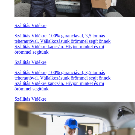
Szállítás Vidékre
Szállítás Vidékre, 100% garanciával, 3,5 tonnás
teherautóval. Vállalkozásunk örömmel segít önnek
Szállítás Vidékre kapcsán. Hívjon minket és mi
örömmel segítünk
Szállítás Vidékre
Szállítás Vidékre, 100% garanciával, 3,5 tonnás
teherautóval. Vállalkozásunk örömmel segít önnek
Szállítás Vidékre kapcsán. Hívjon minket és mi
örömmel segítünk
Szállítás Vidékre