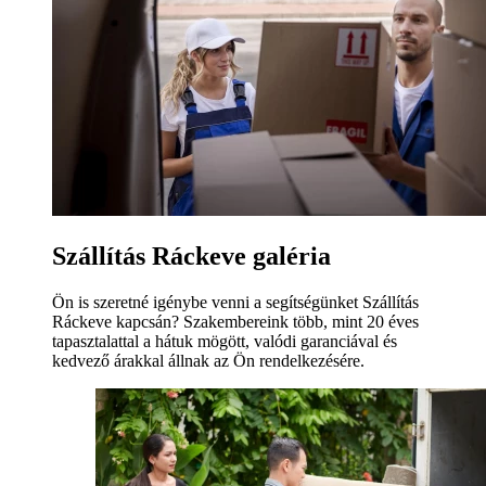
Szállítás Ráckeve galéria
Ön is szeretné igénybe venni a segítségünket Szállítás
Ráckeve kapcsán? Szakembereink több, mint 20 éves
tapasztalattal a hátuk mögött, valódi garanciával és
kedvező árakkal állnak az Ön rendelkezésére.