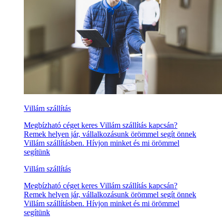
Villám szállítás
Megbízható céget keres Villám szállítás kapcsán?
Remek helyen jár, vállalkozásunk örömmel segít önnek
Villám szállításben. Hívjon minket és mi örömmel
segítünk
Villám szállítás
Megbízható céget keres Villám szállítás kapcsán?
Remek helyen jár, vállalkozásunk örömmel segít önnek
Villám szállításben. Hívjon minket és mi örömmel
segítünk