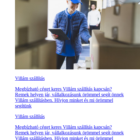
Villám szállítás
Megbízható céget keres Villám szállítás kapcsán?
Remek helyen jár, vállalkozásunk örömmel segít önnek
Villám szállításben. Hívjon minket és mi örömmel
segítünk
Villám szállítás
Megbízható céget keres Villám szállítás kapcsán?
Remek helyen jár, vállalkozásunk örömmel segít önnek
Villám szállításben. Hívjon minket és mi örömmel