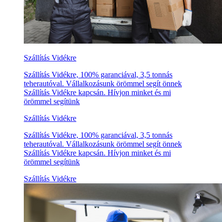
Szállítás Vidékre
Szállítás Vidékre, 100% garanciával, 3,5 tonnás
teherautóval. Vállalkozásunk örömmel segít önnek
Szállítás Vidékre kapcsán. Hívjon minket és mi
örömmel segítünk
Szállítás Vidékre
Szállítás Vidékre, 100% garanciával, 3,5 tonnás
teherautóval. Vállalkozásunk örömmel segít önnek
Szállítás Vidékre kapcsán. Hívjon minket és mi
örömmel segítünk
Szállítás Vidékre