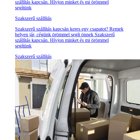
szállítás kapcsán. Hívjon minket és mi örömmel
segítünk
Szakszerű szállítás
Szakszerű szállítás kapcsán keres egy csapatot? Remek
helyen jár, cégünk örömmel segít önnek Szakszerű
szállítás kapcsán. Hívjon minket és mi örömmel
segítünk
Szakszerű szállítás