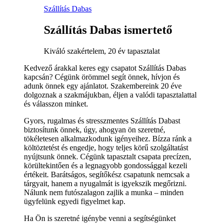
Szállítás Dabas
Szállítás Dabas ismertető
Kiváló szakértelem, 20 év tapasztalat
Kedvező árakkal keres egy csapatot Szállítás Dabas
kapcsán? Cégünk örömmel segít önnek, hívjon és
adunk önnek egy ajánlatot. Szakembereink 20 éve
dolgoznak a szakmájukban, éljen a valódi tapasztalattal
és válasszon minket.
Gyors, rugalmas és stresszmentes Szállítás Dabast
biztosítunk önnek, úgy, ahogyan ön szeretné,
tökéletesen alkalmazkodunk igényeihez. Bízza ránk a
költöztetést és engedje, hogy teljes körű szolgáltatást
nyújtsunk önnek. Cégünk tapasztalt csapata precízen,
körültekintően és a legnagyobb gondossággal kezeli
értékeit. Barátságos, segítőkész csapatunk nemcsak a
tárgyait, hanem a nyugalmát is igyekszik megőrizni.
Nálunk nem futószalagon zajlik a munka – minden
ügyfelünk egyedi figyelmet kap.
Ha Ön is szeretné igénybe venni a segítségünket