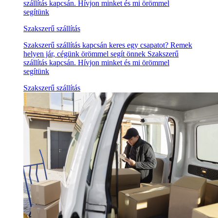
szállítás kapcsán. Hívjon minket és mi örömmel
segítünk
Szakszerű szállítás
Szakszerű szállítás kapcsán keres egy csapatot? Remek
helyen jár, cégünk örömmel segít önnek Szakszerű
szállítás kapcsán. Hívjon minket és mi örömmel
segítünk
Szakszerű szállítás