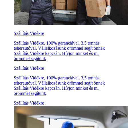
Szállítás Vidékre
Szállítás Vidékre, 100% garanciával, 3,5 tonnás
teherautóval. Vállalkozásunk örömmel segít önnek
Szállítás Vidékre kapcsán. Hívjon minket és mi
örömmel segítünk
Szállítás Vidékre
Szállítás Vidékre, 100% garanciával, 3,5 tonnás
teherautóval. Vállalkozásunk örömmel segít önnek
Szállítás Vidékre kapcsán. Hívjon minket és mi
örömmel segítünk
Szállítás Vidékre