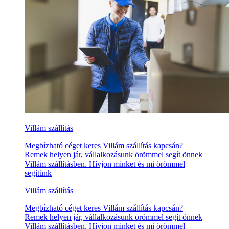
Villám szállítás
Megbízható céget keres Villám szállítás kapcsán?
Remek helyen jár, vállalkozásunk örömmel segít önnek
Villám szállításben. Hívjon minket és mi örömmel
segítünk
Villám szállítás
Megbízható céget keres Villám szállítás kapcsán?
Remek helyen jár, vállalkozásunk örömmel segít önnek
Villám szállításben. Hívjon minket és mi örömmel