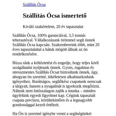
Szállítás Ócsa
Szállítás Ócsa ismertető
Kiváló szakértelem, 20 év tapasztalat
Szállítás Ócsa, 100% garanciával, 3,5 tonnás
teherautóval. Vállalkozásunk örömmel segít önnek
Szállítás Ócsa kapcsán. Szakembereink több, mint 20
éves tapasztalattal a hátuk mögött állnak az ön
rendelkezésére.
Bízza ránk a költöztetést és engedje, hogy teljes körű
szolgáltatást nyújtsunk önnek. Gyors, rugalmas és
stresszmentes Szállítás Ócsat biztosítunk önnek, úgy,
ahogyan ön szeretné, tökéletesen alkalmazkodunk
igényeihez. Barátságos, segítőkész csapatunk nemcsak
a tárgyait, hanem a nyugalmát is igyekszik megőrizni.
Nálunk nem futószalagon zajlik a munka – minden
ügyfelünk egyedi figyelmet kap. Cégünk tapasztalt
csapata precízen, körültekintően és a legnagyobb
gondossággal kezeli értékeit.
Ha Ön is szeretné igénybe venni a segítségünket