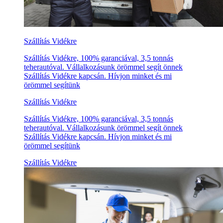
Szállítás Vidékre
Szállítás Vidékre, 100% garanciával, 3,5 tonnás
teherautóval. Vállalkozásunk örömmel segít önnek
Szállítás Vidékre kapcsán. Hívjon minket és mi
örömmel segítünk
Szállítás Vidékre
Szállítás Vidékre, 100% garanciával, 3,5 tonnás
teherautóval. Vállalkozásunk örömmel segít önnek
Szállítás Vidékre kapcsán. Hívjon minket és mi
örömmel segítünk
Szállítás Vidékre