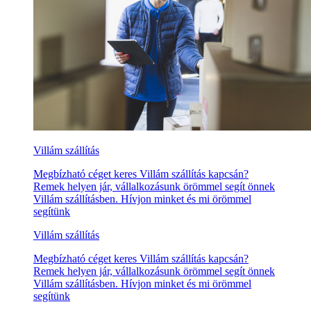
Villám szállítás
Megbízható céget keres Villám szállítás kapcsán?
Remek helyen jár, vállalkozásunk örömmel segít önnek
Villám szállításben. Hívjon minket és mi örömmel
segítünk
Villám szállítás
Megbízható céget keres Villám szállítás kapcsán?
Remek helyen jár, vállalkozásunk örömmel segít önnek
Villám szállításben. Hívjon minket és mi örömmel
segítünk