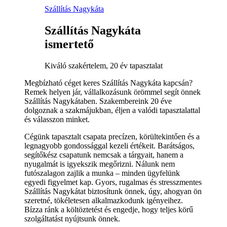
Szállítás Nagykáta
Szállítás Nagykáta
ismertető
Kiváló szakértelem, 20 év tapasztalat
Megbízható céget keres Szállítás Nagykáta kapcsán?
Remek helyen jár, vállalkozásunk örömmel segít önnek
Szállítás Nagykátaben. Szakembereink 20 éve
dolgoznak a szakmájukban, éljen a valódi tapasztalattal
és válasszon minket.
Cégünk tapasztalt csapata precízen, körültekintően és a
legnagyobb gondossággal kezeli értékeit. Barátságos,
segítőkész csapatunk nemcsak a tárgyait, hanem a
nyugalmát is igyekszik megőrizni. Nálunk nem
futószalagon zajlik a munka – minden ügyfelünk
egyedi figyelmet kap. Gyors, rugalmas és stresszmentes
Szállítás Nagykátat biztosítunk önnek, úgy, ahogyan ön
szeretné, tökéletesen alkalmazkodunk igényeihez.
Bízza ránk a költöztetést és engedje, hogy teljes körű
szolgáltatást nyújtsunk önnek.