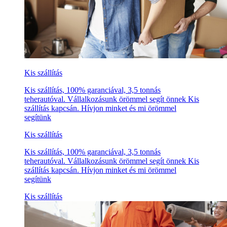
Kis szállítás
Kis szállítás, 100% garanciával, 3,5 tonnás
teherautóval. Vállalkozásunk örömmel segít önnek Kis
szállítás kapcsán. Hívjon minket és mi örömmel
segítünk
Kis szállítás
Kis szállítás, 100% garanciával, 3,5 tonnás
teherautóval. Vállalkozásunk örömmel segít önnek Kis
szállítás kapcsán. Hívjon minket és mi örömmel
segítünk
Kis szállítás