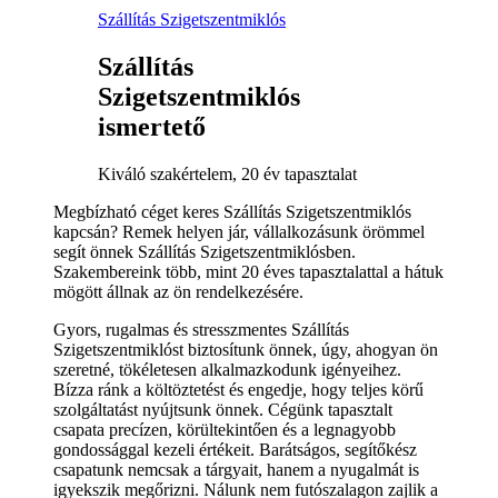
Szállítás Szigetszentmiklós
Szállítás
Szigetszentmiklós
ismertető
Kiváló szakértelem, 20 év tapasztalat
Megbízható céget keres Szállítás Szigetszentmiklós
kapcsán? Remek helyen jár, vállalkozásunk örömmel
segít önnek Szállítás Szigetszentmiklósben.
Szakembereink több, mint 20 éves tapasztalattal a hátuk
mögött állnak az ön rendelkezésére.
Gyors, rugalmas és stresszmentes Szállítás
Szigetszentmiklóst biztosítunk önnek, úgy, ahogyan ön
szeretné, tökéletesen alkalmazkodunk igényeihez.
Bízza ránk a költöztetést és engedje, hogy teljes körű
szolgáltatást nyújtsunk önnek. Cégünk tapasztalt
csapata precízen, körültekintően és a legnagyobb
gondossággal kezeli értékeit. Barátságos, segítőkész
csapatunk nemcsak a tárgyait, hanem a nyugalmát is
igyekszik megőrizni. Nálunk nem futószalagon zajlik a