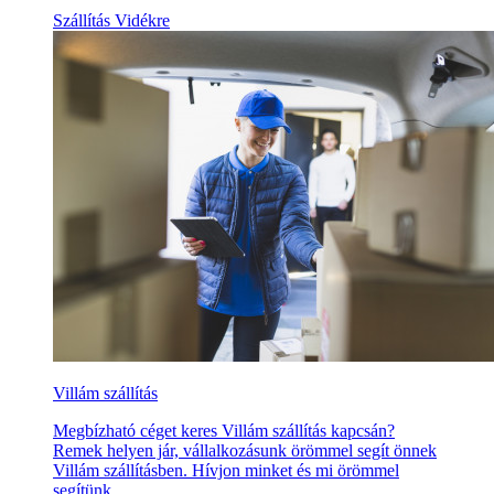
Szállítás Vidékre
Villám szállítás
Megbízható céget keres Villám szállítás kapcsán?
Remek helyen jár, vállalkozásunk örömmel segít önnek
Villám szállításben. Hívjon minket és mi örömmel
segítünk