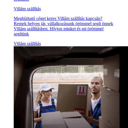
Villám szállítás
Megbízható céget keres Villám szállítás kapcsán?
Remek helyen jár, vállalkozásunk örömmel segít önnek
Villám szállításben. Hívjon minket és mi örömmel
segítünk
Villám szállítás