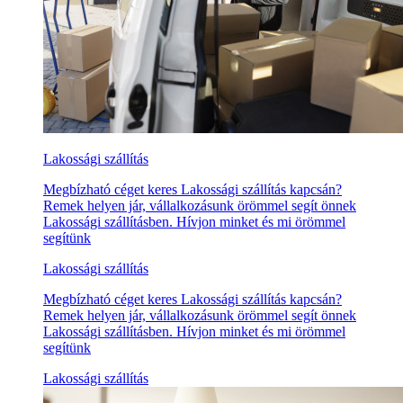
Lakossági szállítás
Megbízható céget keres Lakossági szállítás kapcsán?
Remek helyen jár, vállalkozásunk örömmel segít önnek
Lakossági szállításben. Hívjon minket és mi örömmel
segítünk
Lakossági szállítás
Megbízható céget keres Lakossági szállítás kapcsán?
Remek helyen jár, vállalkozásunk örömmel segít önnek
Lakossági szállításben. Hívjon minket és mi örömmel
segítünk
Lakossági szállítás