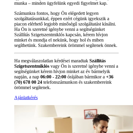
munka – minden ügyfelünk egyedi figyelmet kap.
Számunkra fontos, hogy Ön elégedett legyen
szolgáltatásunkkal, éppen ezért cégünk igyekszik a
piacon elérhető legjobb minőségű szolgáltatást kínálni.
Ha Ön is szeretné igénybe venni a segítségünket
Szállítás Szigetszentmiklós kapcsán, kérem hívjon
minket és mondja el nekünk, hogy hol és miben
segíthetünk. Szakembereink örömmel segítenek önnek.
Ha megválaszolatlan kérdései maradtak
Szállítás
Szigetszentmiklós
vagy Ön is szeretné igénybe venni a
segítségünket kérem hívjon minket az év bármelyik
napján, a nap
06:00 - 22:00
órájában bármikor a
+36
(70) 678 00 24
telefonszámunkon és szakembereink
örömmel segítenek.
Ajánlatkérés