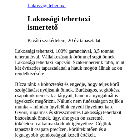
Lakossági tehertaxi
Lakossági tehertaxi
ismertető
Kiváló szakértelem, 20 év tapasztalat
Lakossági tehertaxi, 100% garanciával, 3,5 tonnás
teherautóval. Vállalkozásunk örömmel segít önnek
Lakossági tehertaxi kapcsán. Szakembereink több, mint
két évtizedes tapasztalattal a hátuk mögött állnak az ön
rendelkezésére.
Bízza ránk a költöztetést és engedje, hogy teljes körű
szolgáltatást nyújtsunk önnek. Barátságos, segítőkész
csapatunk nemcsak a tárgyait, hanem a nyugalmát is
igyekszik megőrizni. Nálunk nem futószalagon zajlik a
munka – minden ügyfelünk egyedi figyelmet kap.
Gyors, rugalmas és stresszmentes Lakossági tehertaxit
biztosítunk önnek, úgy, ahogyan ön szeretné,
tökéletesen alkalmazkodunk igényeihez. Cégünk
tapasztalt csapata precízen, körültekintően és a
legnagyobb gondossággal kezeli értékeit.