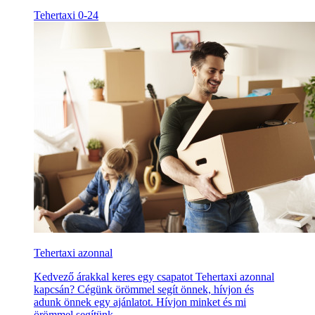
Tehertaxi 0-24
Tehertaxi azonnal
Kedvező árakkal keres egy csapatot Tehertaxi azonnal
kapcsán? Cégünk örömmel segít önnek, hívjon és
adunk önnek egy ajánlatot. Hívjon minket és mi
örömmel segítünk