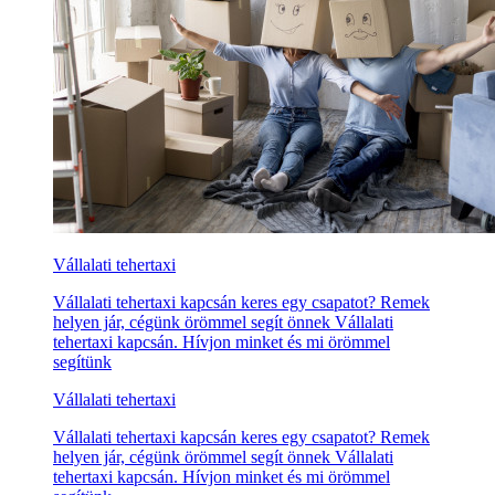
Vállalati tehertaxi
Vállalati tehertaxi kapcsán keres egy csapatot? Remek
helyen jár, cégünk örömmel segít önnek Vállalati
tehertaxi kapcsán. Hívjon minket és mi örömmel
segítünk
Vállalati tehertaxi
Vállalati tehertaxi kapcsán keres egy csapatot? Remek
helyen jár, cégünk örömmel segít önnek Vállalati
tehertaxi kapcsán. Hívjon minket és mi örömmel