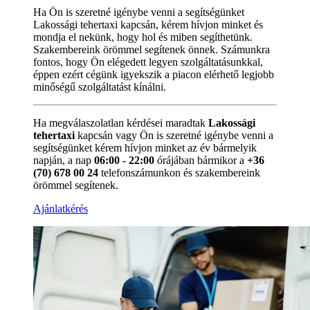
Ha Ön is szeretné igénybe venni a segítségünket
Lakossági tehertaxi kapcsán, kérem hívjon minket és
mondja el nekünk, hogy hol és miben segíthetünk.
Szakembereink örömmel segítenek önnek. Számunkra
fontos, hogy Ön elégedett legyen szolgáltatásunkkal,
éppen ezért cégünk igyekszik a piacon elérhető legjobb
minőségű szolgáltatást kínálni.
Ha megválaszolatlan kérdései maradtak
Lakossági
tehertaxi
kapcsán vagy Ön is szeretné igénybe venni a
segítségünket kérem hívjon minket az év bármelyik
napján, a nap
06:00 - 22:00
órájában bármikor a
+36
(70) 678 00 24
telefonszámunkon és szakembereink
örömmel segítenek.
Ajánlatkérés