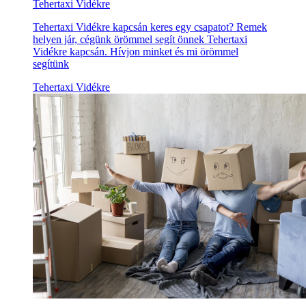
Tehertaxi Vidékre
Tehertaxi Vidékre kapcsán keres egy csapatot? Remek
helyen jár, cégünk örömmel segít önnek Tehertaxi
Vidékre kapcsán. Hívjon minket és mi örömmel
segítünk
Tehertaxi Vidékre