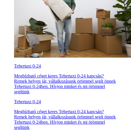
Tehertaxi 0-24
Megbízható céget keres Tehertaxi 0-24 kapcsán?
Remek helyen jár, vállalkozásunk örömmel segít önnek
Tehertaxi 0-24ben. Hívjon minket és mi örömmel
segítünk
Tehertaxi 0-24
Megbízható céget keres Tehertaxi 0-24 kapcsán?
Remek helyen jár, vállalkozásunk örömmel segít önnek
Tehertaxi 0-24ben. Hívjon minket és mi örömmel
segítünk