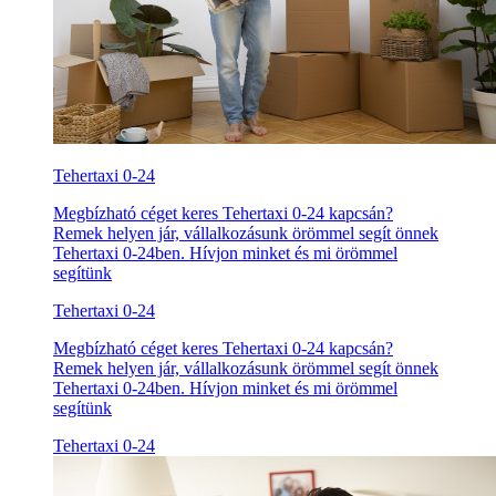
Tehertaxi 0-24
Megbízható céget keres Tehertaxi 0-24 kapcsán?
Remek helyen jár, vállalkozásunk örömmel segít önnek
Tehertaxi 0-24ben. Hívjon minket és mi örömmel
segítünk
Tehertaxi 0-24
Megbízható céget keres Tehertaxi 0-24 kapcsán?
Remek helyen jár, vállalkozásunk örömmel segít önnek
Tehertaxi 0-24ben. Hívjon minket és mi örömmel
segítünk
Tehertaxi 0-24