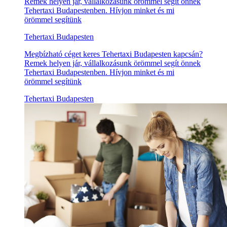
Remek helyen jár, vállalkozásunk örömmel segít önnek
Tehertaxi Budapestenben. Hívjon minket és mi
örömmel segítünk
Tehertaxi Budapesten
Megbízható céget keres Tehertaxi Budapesten kapcsán?
Remek helyen jár, vállalkozásunk örömmel segít önnek
Tehertaxi Budapestenben. Hívjon minket és mi
örömmel segítünk
Tehertaxi Budapesten