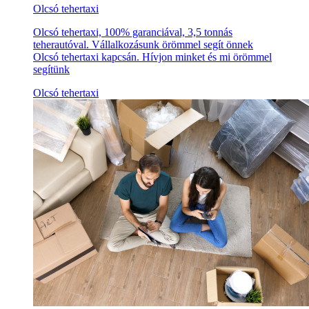
Olcsó tehertaxi
Olcsó tehertaxi, 100% garanciával, 3,5 tonnás
teherautóval. Vállalkozásunk örömmel segít önnek
Olcsó tehertaxi kapcsán. Hívjon minket és mi örömmel
segítünk
Olcsó tehertaxi