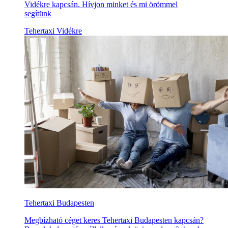
Vidékre kapcsán. Hívjon minket és mi örömmel
segítünk
Tehertaxi Vidékre
Tehertaxi Budapesten
Megbízható céget keres Tehertaxi Budapesten kapcsán?