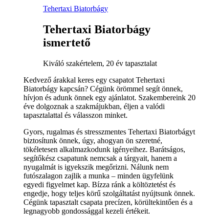
Tehertaxi Biatorbágy
Tehertaxi Biatorbágy
ismertető
Kiváló szakértelem, 20 év tapasztalat
Kedvező árakkal keres egy csapatot Tehertaxi
Biatorbágy kapcsán? Cégünk örömmel segít önnek,
hívjon és adunk önnek egy ajánlatot. Szakembereink 20
éve dolgoznak a szakmájukban, éljen a valódi
tapasztalattal és válasszon minket.
Gyors, rugalmas és stresszmentes Tehertaxi Biatorbágyt
biztosítunk önnek, úgy, ahogyan ön szeretné,
tökéletesen alkalmazkodunk igényeihez. Barátságos,
segítőkész csapatunk nemcsak a tárgyait, hanem a
nyugalmát is igyekszik megőrizni. Nálunk nem
futószalagon zajlik a munka – minden ügyfelünk
egyedi figyelmet kap. Bízza ránk a költöztetést és
engedje, hogy teljes körű szolgáltatást nyújtsunk önnek.
Cégünk tapasztalt csapata precízen, körültekintően és a
legnagyobb gondossággal kezeli értékeit.