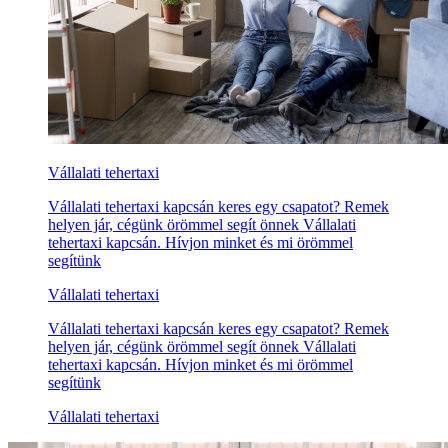
Vállalati tehertaxi
Vállalati tehertaxi kapcsán keres egy csapatot? Remek
helyen jár, cégünk örömmel segít önnek Vállalati
tehertaxi kapcsán. Hívjon minket és mi örömmel
segítünk
Vállalati tehertaxi
Vállalati tehertaxi kapcsán keres egy csapatot? Remek
helyen jár, cégünk örömmel segít önnek Vállalati
tehertaxi kapcsán. Hívjon minket és mi örömmel
segítünk
Vállalati tehertaxi