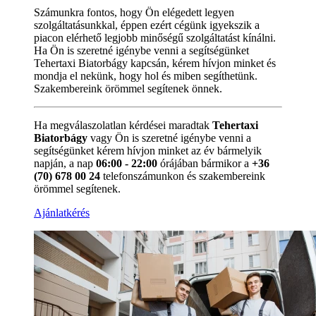
Számunkra fontos, hogy Ön elégedett legyen
szolgáltatásunkkal, éppen ezért cégünk igyekszik a
piacon elérhető legjobb minőségű szolgáltatást kínálni.
Ha Ön is szeretné igénybe venni a segítségünket
Tehertaxi Biatorbágy kapcsán, kérem hívjon minket és
mondja el nekünk, hogy hol és miben segíthetünk.
Szakembereink örömmel segítenek önnek.
Ha megválaszolatlan kérdései maradtak
Tehertaxi
Biatorbágy
vagy Ön is szeretné igénybe venni a
segítségünket kérem hívjon minket az év bármelyik
napján, a nap
06:00 - 22:00
órájában bármikor a
+36
(70) 678 00 24
telefonszámunkon és szakembereink
örömmel segítenek.
Ajánlatkérés