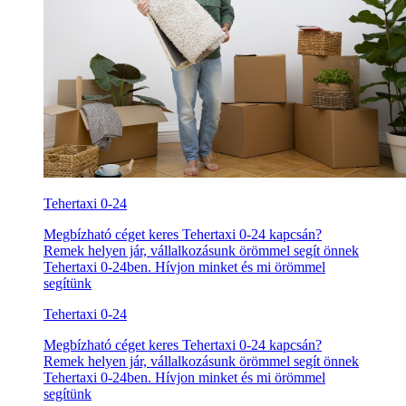
Tehertaxi 0-24
Megbízható céget keres Tehertaxi 0-24 kapcsán?
Remek helyen jár, vállalkozásunk örömmel segít önnek
Tehertaxi 0-24ben. Hívjon minket és mi örömmel
segítünk
Tehertaxi 0-24
Megbízható céget keres Tehertaxi 0-24 kapcsán?
Remek helyen jár, vállalkozásunk örömmel segít önnek
Tehertaxi 0-24ben. Hívjon minket és mi örömmel
segítünk