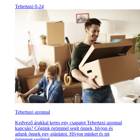
Tehertaxi 0-24
Tehertaxi azonnal
Kedvező árakkal keres egy csapatot Tehertaxi azonnal
kapcsán? Cégünk örömmel segít önnek, hívjon és
adunk önnek egy ajánlatot. Hívjon minket és mi
örömmel segítünk