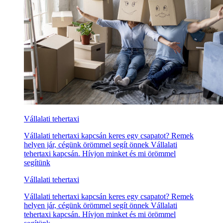
Vállalati tehertaxi
Vállalati tehertaxi kapcsán keres egy csapatot? Remek
helyen jár, cégünk örömmel segít önnek Vállalati
tehertaxi kapcsán. Hívjon minket és mi örömmel
segítünk
Vállalati tehertaxi
Vállalati tehertaxi kapcsán keres egy csapatot? Remek
helyen jár, cégünk örömmel segít önnek Vállalati
tehertaxi kapcsán. Hívjon minket és mi örömmel