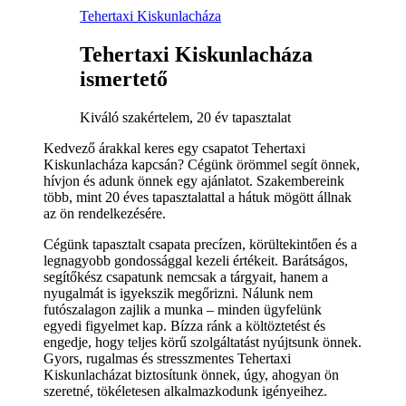
Tehertaxi Kiskunlacháza
Tehertaxi Kiskunlacháza
ismertető
Kiváló szakértelem, 20 év tapasztalat
Kedvező árakkal keres egy csapatot Tehertaxi
Kiskunlacháza kapcsán? Cégünk örömmel segít önnek,
hívjon és adunk önnek egy ajánlatot. Szakembereink
több, mint 20 éves tapasztalattal a hátuk mögött állnak
az ön rendelkezésére.
Cégünk tapasztalt csapata precízen, körültekintően és a
legnagyobb gondossággal kezeli értékeit. Barátságos,
segítőkész csapatunk nemcsak a tárgyait, hanem a
nyugalmát is igyekszik megőrizni. Nálunk nem
futószalagon zajlik a munka – minden ügyfelünk
egyedi figyelmet kap. Bízza ránk a költöztetést és
engedje, hogy teljes körű szolgáltatást nyújtsunk önnek.
Gyors, rugalmas és stresszmentes Tehertaxi
Kiskunlacházat biztosítunk önnek, úgy, ahogyan ön
szeretné, tökéletesen alkalmazkodunk igényeihez.