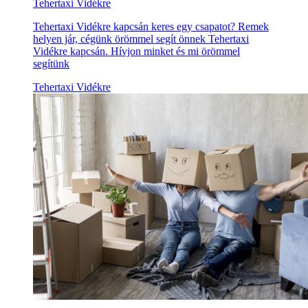
Tehertaxi Vidékre
Tehertaxi Vidékre kapcsán keres egy csapatot? Remek
helyen jár, cégünk örömmel segít önnek Tehertaxi
Vidékre kapcsán. Hívjon minket és mi örömmel
segítünk
Tehertaxi Vidékre