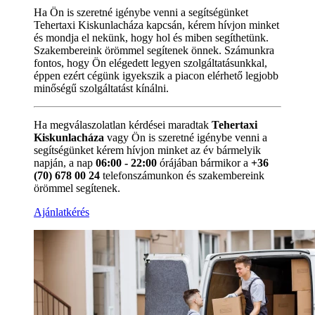
Ha Ön is szeretné igénybe venni a segítségünket
Tehertaxi Kiskunlacháza kapcsán, kérem hívjon minket
és mondja el nekünk, hogy hol és miben segíthetünk.
Szakembereink örömmel segítenek önnek. Számunkra
fontos, hogy Ön elégedett legyen szolgáltatásunkkal,
éppen ezért cégünk igyekszik a piacon elérhető legjobb
minőségű szolgáltatást kínálni.
Ha megválaszolatlan kérdései maradtak
Tehertaxi
Kiskunlacháza
vagy Ön is szeretné igénybe venni a
segítségünket kérem hívjon minket az év bármelyik
napján, a nap
06:00 - 22:00
órájában bármikor a
+36
(70) 678 00 24
telefonszámunkon és szakembereink
örömmel segítenek.
Ajánlatkérés