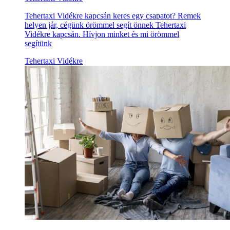
Tehertaxi Vidékre kapcsán keres egy csapatot? Remek
helyen jár, cégünk örömmel segít önnek Tehertaxi
Vidékre kapcsán. Hívjon minket és mi örömmel
segítünk
Tehertaxi Vidékre