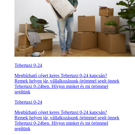
Tehertaxi 0-24
Megbízható céget keres Tehertaxi 0-24 kapcsán?
Remek helyen jár, vállalkozásunk örömmel segít önnek
Tehertaxi 0-24ben. Hívjon minket és mi örömmel
segítünk
Tehertaxi 0-24
Megbízható céget keres Tehertaxi 0-24 kapcsán?
Remek helyen jár, vállalkozásunk örömmel segít önnek
Tehertaxi 0-24ben. Hívjon minket és mi örömmel
segítünk