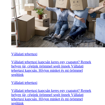
Vállalati tehertaxi
Vállalati tehertaxi kapcsán keres egy csapatot? Remek
helyen jár, cégünk örömmel segít önnek Vállalati
tehertaxi kapcsán. Hívjon minket és mi örömmel
segítünk
Vállalati tehertaxi
Vállalati tehertaxi kapcsán keres egy csapatot? Remek
helyen jár, cégünk örömmel segít önnek Vállalati
tehertaxi kapcsán. Hívjon minket és mi örömmel
segítünk