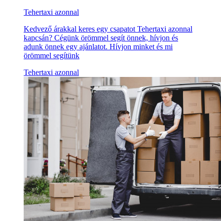
Tehertaxi azonnal
Kedvező árakkal keres egy csapatot Tehertaxi azonnal
kapcsán? Cégünk örömmel segít önnek, hívjon és
adunk önnek egy ajánlatot. Hívjon minket és mi
örömmel segítünk
Tehertaxi azonnal