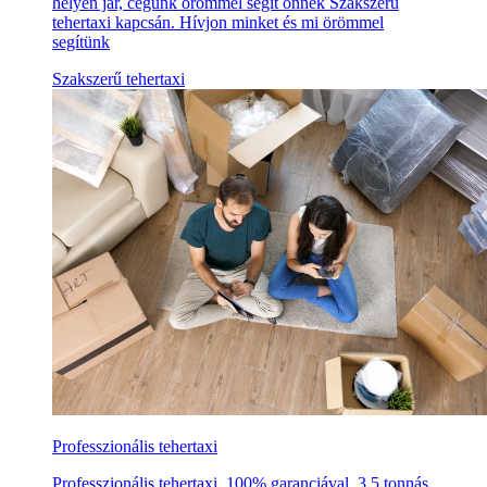
helyen jár, cégünk örömmel segít önnek Szakszerű
tehertaxi kapcsán. Hívjon minket és mi örömmel
segítünk
Szakszerű tehertaxi
Professzionális tehertaxi
Professzionális tehertaxi, 100% garanciával, 3,5 tonnás