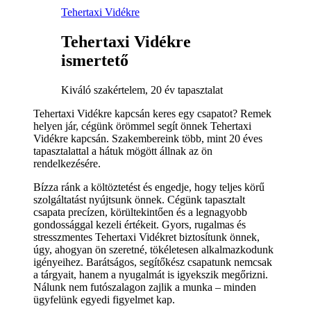
Tehertaxi Vidékre
Tehertaxi Vidékre
ismertető
Kiváló szakértelem, 20 év tapasztalat
Tehertaxi Vidékre kapcsán keres egy csapatot? Remek
helyen jár, cégünk örömmel segít önnek Tehertaxi
Vidékre kapcsán. Szakembereink több, mint 20 éves
tapasztalattal a hátuk mögött állnak az ön
rendelkezésére.
Bízza ránk a költöztetést és engedje, hogy teljes körű
szolgáltatást nyújtsunk önnek. Cégünk tapasztalt
csapata precízen, körültekintően és a legnagyobb
gondossággal kezeli értékeit. Gyors, rugalmas és
stresszmentes Tehertaxi Vidékret biztosítunk önnek,
úgy, ahogyan ön szeretné, tökéletesen alkalmazkodunk
igényeihez. Barátságos, segítőkész csapatunk nemcsak
a tárgyait, hanem a nyugalmát is igyekszik megőrizni.
Nálunk nem futószalagon zajlik a munka – minden
ügyfelünk egyedi figyelmet kap.