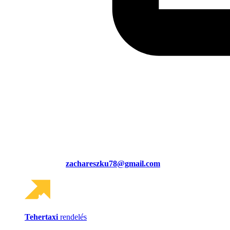
zachareszku78@gmail.com
Tehertaxi
rendelés