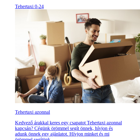
Tehertaxi 0-24
Tehertaxi azonnal
Kedvező árakkal keres egy csapatot Tehertaxi azonnal
kapcsán? Cégünk örömmel segít önnek, hívjon és
adunk önnek egy ajánlatot. Hívjon minket és mi
örömmel segítünk