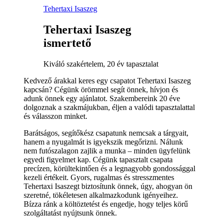
Tehertaxi Isaszeg
Tehertaxi Isaszeg
ismertető
Kiváló szakértelem, 20 év tapasztalat
Kedvező árakkal keres egy csapatot Tehertaxi Isaszeg
kapcsán? Cégünk örömmel segít önnek, hívjon és
adunk önnek egy ajánlatot. Szakembereink 20 éve
dolgoznak a szakmájukban, éljen a valódi tapasztalattal
és válasszon minket.
Barátságos, segítőkész csapatunk nemcsak a tárgyait,
hanem a nyugalmát is igyekszik megőrizni. Nálunk
nem futószalagon zajlik a munka – minden ügyfelünk
egyedi figyelmet kap. Cégünk tapasztalt csapata
precízen, körültekintően és a legnagyobb gondossággal
kezeli értékeit. Gyors, rugalmas és stresszmentes
Tehertaxi Isaszegt biztosítunk önnek, úgy, ahogyan ön
szeretné, tökéletesen alkalmazkodunk igényeihez.
Bízza ránk a költöztetést és engedje, hogy teljes körű
szolgáltatást nyújtsunk önnek.