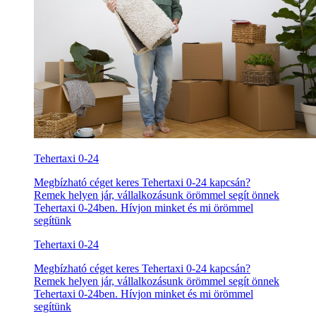
Tehertaxi 0-24
Megbízható céget keres Tehertaxi 0-24 kapcsán?
Remek helyen jár, vállalkozásunk örömmel segít önnek
Tehertaxi 0-24ben. Hívjon minket és mi örömmel
segítünk
Tehertaxi 0-24
Megbízható céget keres Tehertaxi 0-24 kapcsán?
Remek helyen jár, vállalkozásunk örömmel segít önnek
Tehertaxi 0-24ben. Hívjon minket és mi örömmel
segítünk