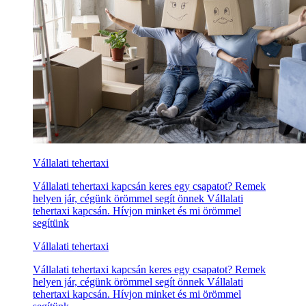
Vállalati tehertaxi
Vállalati tehertaxi kapcsán keres egy csapatot? Remek
helyen jár, cégünk örömmel segít önnek Vállalati
tehertaxi kapcsán. Hívjon minket és mi örömmel
segítünk
Vállalati tehertaxi
Vállalati tehertaxi kapcsán keres egy csapatot? Remek
helyen jár, cégünk örömmel segít önnek Vállalati
tehertaxi kapcsán. Hívjon minket és mi örömmel