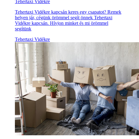
Tehertaxi Vidékre
Tehertaxi Vidékre kapcsán keres egy csapatot? Remek
helyen jár, cégünk örömmel segít önnek Tehertaxi
Vidékre kapcsán. Hívjon minket és mi örömmel
segítünk
Tehertaxi Vidékre