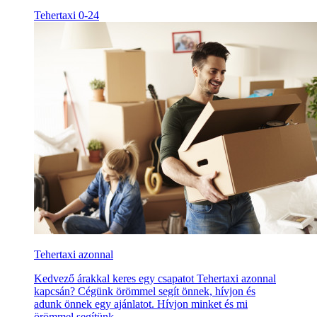
Tehertaxi 0-24
Tehertaxi azonnal
Kedvező árakkal keres egy csapatot Tehertaxi azonnal
kapcsán? Cégünk örömmel segít önnek, hívjon és
adunk önnek egy ajánlatot. Hívjon minket és mi
örömmel segítünk