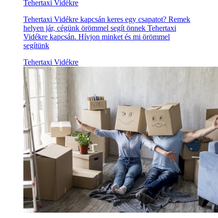
Tehertaxi Vidékre
Tehertaxi Vidékre kapcsán keres egy csapatot? Remek
helyen jár, cégünk örömmel segít önnek Tehertaxi
Vidékre kapcsán. Hívjon minket és mi örömmel
segítünk
Tehertaxi Vidékre