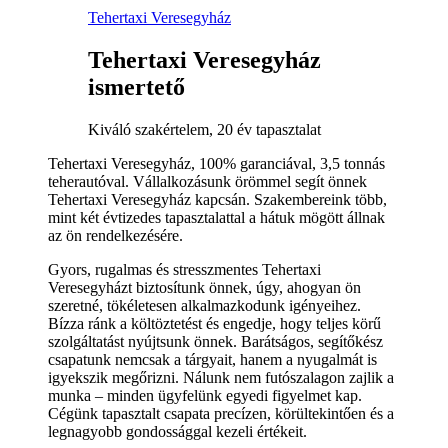
Tehertaxi Veresegyház
Tehertaxi Veresegyház
ismertető
Kiváló szakértelem, 20 év tapasztalat
Tehertaxi Veresegyház, 100% garanciával, 3,5 tonnás
teherautóval. Vállalkozásunk örömmel segít önnek
Tehertaxi Veresegyház kapcsán. Szakembereink több,
mint két évtizedes tapasztalattal a hátuk mögött állnak
az ön rendelkezésére.
Gyors, rugalmas és stresszmentes Tehertaxi
Veresegyházt biztosítunk önnek, úgy, ahogyan ön
szeretné, tökéletesen alkalmazkodunk igényeihez.
Bízza ránk a költöztetést és engedje, hogy teljes körű
szolgáltatást nyújtsunk önnek. Barátságos, segítőkész
csapatunk nemcsak a tárgyait, hanem a nyugalmát is
igyekszik megőrizni. Nálunk nem futószalagon zajlik a
munka – minden ügyfelünk egyedi figyelmet kap.
Cégünk tapasztalt csapata precízen, körültekintően és a
legnagyobb gondossággal kezeli értékeit.