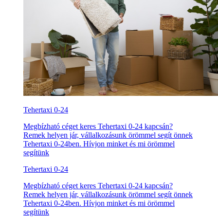
Tehertaxi 0-24
Megbízható céget keres Tehertaxi 0-24 kapcsán?
Remek helyen jár, vállalkozásunk örömmel segít önnek
Tehertaxi 0-24ben. Hívjon minket és mi örömmel
segítünk
Tehertaxi 0-24
Megbízható céget keres Tehertaxi 0-24 kapcsán?
Remek helyen jár, vállalkozásunk örömmel segít önnek
Tehertaxi 0-24ben. Hívjon minket és mi örömmel
segítünk