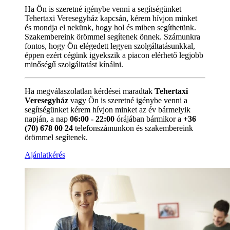
Ha Ön is szeretné igénybe venni a segítségünket
Tehertaxi Veresegyház kapcsán, kérem hívjon minket
és mondja el nekünk, hogy hol és miben segíthetünk.
Szakembereink örömmel segítenek önnek. Számunkra
fontos, hogy Ön elégedett legyen szolgáltatásunkkal,
éppen ezért cégünk igyekszik a piacon elérhető legjobb
minőségű szolgáltatást kínálni.
Ha megválaszolatlan kérdései maradtak
Tehertaxi
Veresegyház
vagy Ön is szeretné igénybe venni a
segítségünket kérem hívjon minket az év bármelyik
napján, a nap
06:00 - 22:00
órájában bármikor a
+36
(70) 678 00 24
telefonszámunkon és szakembereink
örömmel segítenek.
Ajánlatkérés