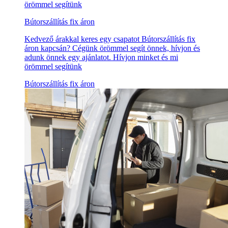
örömmel segítünk
Bútorszállítás fix áron
Kedvező árakkal keres egy csapatot Bútorszállítás fix
áron kapcsán? Cégünk örömmel segít önnek, hívjon és
adunk önnek egy ajánlatot. Hívjon minket és mi
örömmel segítünk
Bútorszállítás fix áron