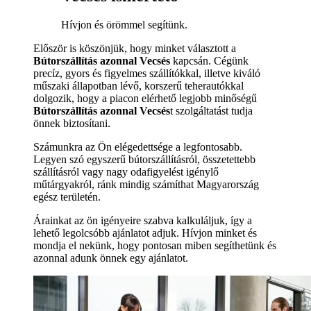
Hívjon és örömmel segítünk.
Először is köszönjük, hogy minket választott a
Bútorszállítás azonnal Vecsés
kapcsán. Cégünk
precíz, gyors és figyelmes szállítókkal, illetve kiváló
műszaki állapotban lévő, korszerű teherautókkal
dolgozik, hogy a piacon elérhető legjobb minőségű
Bútorszállítás azonnal Vecsés
t szolgáltatást tudja
önnek biztosítani.
Számunkra az Ön elégedettsége a legfontosabb.
Legyen szó egyszerű bútorszállításról, összetettebb
szállításról vagy nagy odafigyelést igénylő
műtárgyakról, ránk mindig számíthat Magyarország
egész területén.
Árainkat az ön igényeire szabva kalkuláljuk, így a
lehető legolcsóbb ajánlatot adjuk. Hívjon minket és
mondja el nekünk, hogy pontosan miben segíthetünk és
azonnal adunk önnek egy ajánlatot.