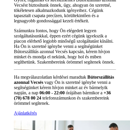
Vecsést biztosítunk önnek, úgy, ahogyan ön szeretné,
tökéletesen alkalmazkodunk igényeihez. Cégünk
tapasztalt csapata precízen, körültekintően és a
legnagyobb gondossággal kezeli értékeit.
Számunkra fontos, hogy Ön elégedett legyen
szolgáltatásunkkal, éppen ezért cégünk igyekszik a
piacon elérhető legjobb minőségű szolgáltatást kínálni.
Ha Ön is szeretné igénybe venni a segítségünket
Bútorszállítás azonnal Vecsés kapcsán, kérem hívjon
minket és mondja el nekünk, hogy hol és miben
segíthetünk. Szakembereink örömmel segítenek önnek.
Ha megválaszolatlan kérdései maradtak
Bútorszállítás
azonnal Vecsés
vagy Ön is szeretné igénybe venni a
segítségünket kérem hívjon minket az év bármelyik
napján, a nap
06:00 - 22:00
órájában bármikor a
+36
(70) 678 00 24
telefonszámunkon és szakembereink
örömmel segítenek.
Ajánlatkérés