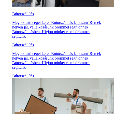
Bútorszállítás
Megbízható céget keres Bútorszállítás kapcsán? Remek
helyen jár, vállalkozásunk örömmel segít önnek
Bútorszállításben. Hívjon minket és mi örömmel
segítünk
Bútorszállítás
Megbízható céget keres Bútorszállítás kapcsán? Remek
helyen jár, vállalkozásunk örömmel segít önnek
Bútorszállításben. Hívjon minket és mi örömmel
segítünk
Bútorszállítás