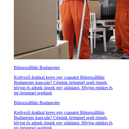
Bútorszállítás Budapestre
Kedvező árakkal keres egy csapatot Bútorszállítás
Budapestre kapcsán? Cégünk örömmel segít önnek,
hívjon és adunk önnek egy ajánlatot. Hívjon minket és
mi örömmel segítünk
Bútorszállítás Budapestre
Kedvező árakkal keres egy csapatot Bútorszállítás
Budapestre kapcsán? Cégünk örömmel segít önnek,
hívjon és adunk önnek egy ajánlatot. Hívjon minket és
mi örömmel segítünk