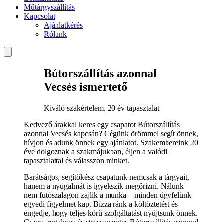
Műtárgyszállítás
Kapcsolat
Ajánlatkérés
Rólunk
Bútorszállítás azonnal
Vecsés ismertető
Kiváló szakértelem, 20 év tapasztalat
Kedvező árakkal keres egy csapatot Bútorszállítás
azonnal Vecsés kapcsán? Cégünk örömmel segít önnek,
hívjon és adunk önnek egy ajánlatot. Szakembereink 20
éve dolgoznak a szakmájukban, éljen a valódi
tapasztalattal és válasszon minket.
Barátságos, segítőkész csapatunk nemcsak a tárgyait,
hanem a nyugalmát is igyekszik megőrizni. Nálunk
nem futószalagon zajlik a munka – minden ügyfelünk
egyedi figyelmet kap. Bízza ránk a költöztetést és
engedje, hogy teljes körű szolgáltatást nyújtsunk önnek.
Gyors, rugalmas és stresszmentes Bútorszállítás azonnal