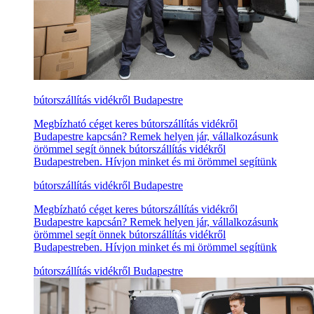
bútorszállítás vidékről Budapestre
Megbízható céget keres bútorszállítás vidékről
Budapestre kapcsán? Remek helyen jár, vállalkozásunk
örömmel segít önnek bútorszállítás vidékről
Budapestreben. Hívjon minket és mi örömmel segítünk
bútorszállítás vidékről Budapestre
Megbízható céget keres bútorszállítás vidékről
Budapestre kapcsán? Remek helyen jár, vállalkozásunk
örömmel segít önnek bútorszállítás vidékről
Budapestreben. Hívjon minket és mi örömmel segítünk
bútorszállítás vidékről Budapestre