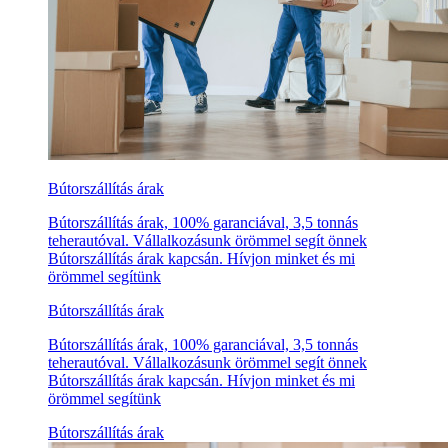
Bútorszállítás árak
Bútorszállítás árak, 100% garanciával, 3,5 tonnás
teherautóval. Vállalkozásunk örömmel segít önnek
Bútorszállítás árak kapcsán. Hívjon minket és mi
örömmel segítünk
Bútorszállítás árak
Bútorszállítás árak, 100% garanciával, 3,5 tonnás
teherautóval. Vállalkozásunk örömmel segít önnek
Bútorszállítás árak kapcsán. Hívjon minket és mi
örömmel segítünk
Bútorszállítás árak