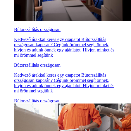
Bútorszállítás országosan
Kedvező árakkal keres egy csapatot Bútorszállítás
országosan kapcsán? Cégünk örömmel segít önnek,
hívjon és adunk önnek egy ajánlatot. Hívjon minket és
mi örömmel segítünk
Bútorszállítás országosan
Kedvező árakkal keres egy csapatot Bútorszállítás
országosan kapcsán? Cégünk örömmel segít önnek,
hívjon és adunk önnek egy ajánlatot. Hívjon minket és
mi örömmel segítünk
Bútorszállítás országosan