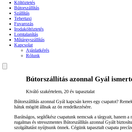
Költöztetés
Bútorszállítás
Szállítás
Tehertaxi
Fuvarozás
Irodaköltöztetés
Lomtalanítás
Műtárgyszállítás
Kapcsolat
Ajánlatkérés
Rólunk
Bútorszállítás azonnal Gyál ismert
Kiváló szakértelem, 20 év tapasztalat
Bútorszállítás azonnal Gyál kapcsán keres egy csapatot? Remek
hátuk mögött állnak az ön rendelkezésére.
Barátságos, segítőkész csapatunk nemcsak a tárgyait, hanem a
rugalmas és stresszmentes Bútorszállítás azonnal Gyált biztosí
szolgáltatást nyújtsunk önnek. Cégünk tapasztalt csapata precíz