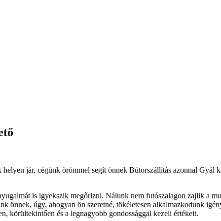
ető
 helyen jár, cégünk örömmel segít önnek Bútorszállítás azonnal Gyál ka
 nyugalmát is igyekszik megőrizni. Nálunk nem futószalagon zajlik a 
tunk önnek, úgy, ahogyan ön szeretné, tökéletesen alkalmazkodunk igénye
en, körültekintően és a legnagyobb gondossággal kezeli értékeit.