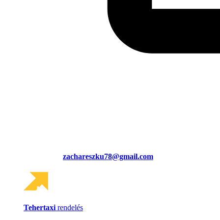
zachareszku78@gmail.com
Tehertaxi
rendelés