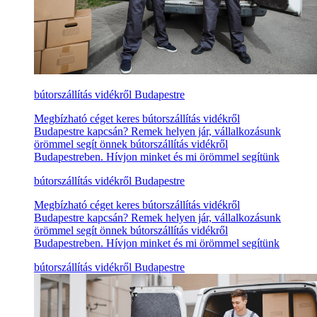
bútorszállítás vidékről Budapestre
Megbízható céget keres bútorszállítás vidékről
Budapestre kapcsán? Remek helyen jár, vállalkozásunk
örömmel segít önnek bútorszállítás vidékről
Budapestreben. Hívjon minket és mi örömmel segítünk
bútorszállítás vidékről Budapestre
Megbízható céget keres bútorszállítás vidékről
Budapestre kapcsán? Remek helyen jár, vállalkozásunk
örömmel segít önnek bútorszállítás vidékről
Budapestreben. Hívjon minket és mi örömmel segítünk
bútorszállítás vidékről Budapestre