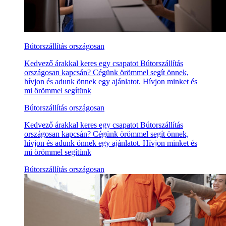
Bútorszállítás országosan
Kedvező árakkal keres egy csapatot Bútorszállítás
országosan kapcsán? Cégünk örömmel segít önnek,
hívjon és adunk önnek egy ajánlatot. Hívjon minket és
mi örömmel segítünk
Bútorszállítás országosan
Kedvező árakkal keres egy csapatot Bútorszállítás
országosan kapcsán? Cégünk örömmel segít önnek,
hívjon és adunk önnek egy ajánlatot. Hívjon minket és
mi örömmel segítünk
Bútorszállítás országosan