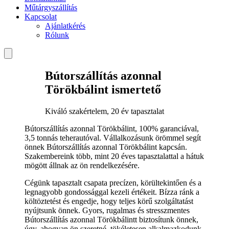
Műtárgyszállítás
Kapcsolat
Ajánlatkérés
Rólunk
Bútorszállítás azonnal
Törökbálint ismertető
Kiváló szakértelem, 20 év tapasztalat
Bútorszállítás azonnal Törökbálint, 100% garanciával,
3,5 tonnás teherautóval. Vállalkozásunk örömmel segít
önnek Bútorszállítás azonnal Törökbálint kapcsán.
Szakembereink több, mint 20 éves tapasztalattal a hátuk
mögött állnak az ön rendelkezésére.
Cégünk tapasztalt csapata precízen, körültekintően és a
legnagyobb gondossággal kezeli értékeit. Bízza ránk a
költöztetést és engedje, hogy teljes körű szolgáltatást
nyújtsunk önnek. Gyors, rugalmas és stresszmentes
Bútorszállítás azonnal Törökbálintt biztosítunk önnek,
úgy, ahogyan ön szeretné, tökéletesen alkalmazkodunk