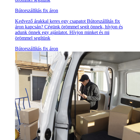
Bútorszállítás fix áron
Kedvező árakkal keres egy csapatot Bútorszállítás fix
áron kapcsán? Cégünk örömmel segít önnek, hívjon és
adunk önnek egy ajánlatot. Hívjon minket és mi
örömmel segítünk
Bútorszállítás fix áron