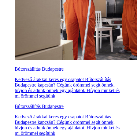
Bútorszállítás Budapestre
Kedvező árakkal keres egy csapatot Bútorszállítás
Budapestre kapcsán? Cégünk örömmel segít önnek,
hívjon és adunk önnek egy ajánlatot. Hívjon minket és
mi örömmel segítünk
Bútorszállítás Budapestre
Kedvező árakkal keres egy csapatot Bútorszállítás
Budapestre kapcsán? Cégünk örömmel segít önnek,
hívjon és adunk önnek egy ajánlatot. Hívjon minket és
mi örömmel segítünk