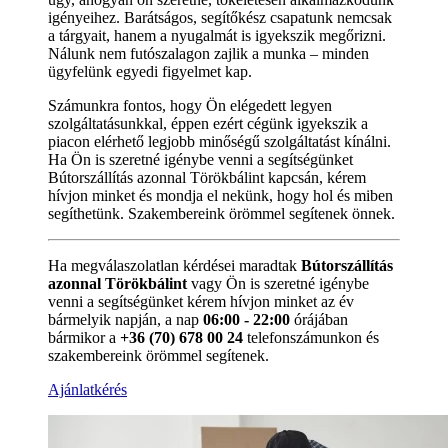
igényeihez. Barátságos, segítőkész csapatunk nemcsak
a tárgyait, hanem a nyugalmát is igyekszik megőrizni.
Nálunk nem futószalagon zajlik a munka – minden
ügyfelünk egyedi figyelmet kap.
Számunkra fontos, hogy Ön elégedett legyen
szolgáltatásunkkal, éppen ezért cégünk igyekszik a
piacon elérhető legjobb minőségű szolgáltatást kínálni.
Ha Ön is szeretné igénybe venni a segítségünket
Bútorszállítás azonnal Törökbálint kapcsán, kérem
hívjon minket és mondja el nekünk, hogy hol és miben
segíthetünk. Szakembereink örömmel segítenek önnek.
Ha megválaszolatlan kérdései maradtak
Bútorszállítás
azonnal Törökbálint
vagy Ön is szeretné igénybe
venni a segítségünket kérem hívjon minket az év
bármelyik napján, a nap
06:00 - 22:00
órájában
bármikor a
+36 (70) 678 00 24
telefonszámunkon és
szakembereink örömmel segítenek.
Ajánlatkérés