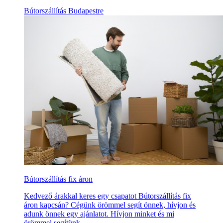
Bútorszállítás Budapestre
Bútorszállítás fix áron
Kedvező árakkal keres egy csapatot Bútorszállítás fix
áron kapcsán? Cégünk örömmel segít önnek, hívjon és
adunk önnek egy ajánlatot. Hívjon minket és mi
örömmel segítünk