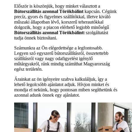
Először is köszönjük, hogy minket választott a
Bútorszállítás azonnal Törökbálint
kapcsán. Cégünk
precíz, gyors és figyelmes szállítókkal, illetve kiváló
műszaki állapotban lévő, korszerű teherautókkal
dolgozik, hogy a piacon elérhető legjobb minőségű
Bútorszállítás azonnal Törökbálint
t szolgáltatást
tudja önnek biztosítani.
Számunkra az Ön elégedettsége a legfontosabb.
Legyen szó egyszerű bútorszállításról, összetettebb
szállításról vagy nagy odafigyelést igénylő
műtárgyakról, ránk mindig számíthat Magyarország
egész területén.
Árainkat az ön igényeire szabva kalkuláljuk, így a
lehető legolcsóbb ajánlatot adjuk. Hívjon minket és
mondja el nekünk, hogy pontosan miben segíthetünk és
azonnal adunk önnek egy ajánlatot.