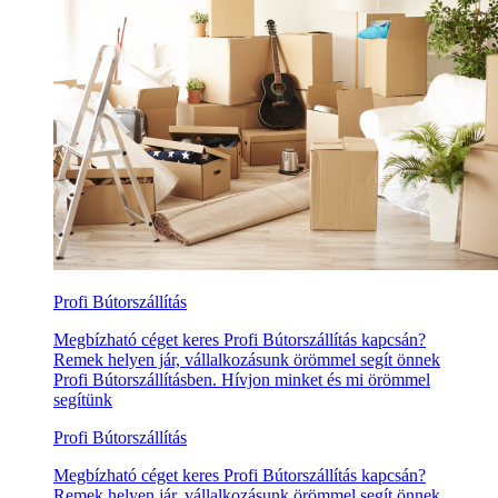
Profi Bútorszállítás
Megbízható céget keres Profi Bútorszállítás kapcsán?
Remek helyen jár, vállalkozásunk örömmel segít önnek
Profi Bútorszállításben. Hívjon minket és mi örömmel
segítünk
Profi Bútorszállítás
Megbízható céget keres Profi Bútorszállítás kapcsán?
Remek helyen jár, vállalkozásunk örömmel segít önnek