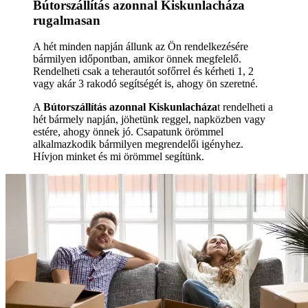
Bútorszállítás azonnal Kiskunlacháza
rugalmasan
A hét minden napján állunk az Ön rendelkezésére
bármilyen időpontban, amikor önnek megfelelő.
Rendelheti csak a teherautót sofőrrel és kérheti 1, 2
vagy akár 3 rakodó segítségét is, ahogy ön szeretné.
A
Bútorszállítás azonnal Kiskunlacháza
t rendelheti a
hét bármely napján, jöhetünk reggel, napközben vagy
estére, ahogy önnek jó. Csapatunk örömmel
alkalmazkodik bármilyen megrendelői igényhez.
Hívjon minket és mi örömmel segítünk.