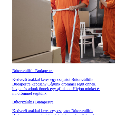
Bútorszállítás Budapestre
Kedvező árakkal keres egy csapatot Bútorszállítás
Budapestre kapcsán? Cégünk örömmel segít önnek,
hívjon és adunk önnek egy ajánlatot. Hívjon minket és
mi örömmel segítünk
Bútorszállítás Budapestre
Kedvező árakkal keres egy csapatot Bútorszállítás