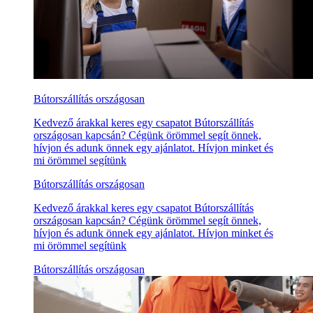
Bútorszállítás országosan
Kedvező árakkal keres egy csapatot Bútorszállítás
országosan kapcsán? Cégünk örömmel segít önnek,
hívjon és adunk önnek egy ajánlatot. Hívjon minket és
mi örömmel segítünk
Bútorszállítás országosan
Kedvező árakkal keres egy csapatot Bútorszállítás
országosan kapcsán? Cégünk örömmel segít önnek,
hívjon és adunk önnek egy ajánlatot. Hívjon minket és
mi örömmel segítünk
Bútorszállítás országosan