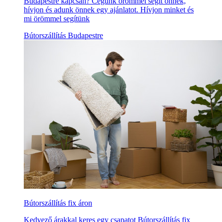
Budapestre kapcsán? Cégünk örömmel segít önnek,
hívjon és adunk önnek egy ajánlatot. Hívjon minket és
mi örömmel segítünk
Bútorszállítás Budapestre
Bútorszállítás fix áron
Kedvező árakkal keres egy csapatot Bútorszállítás fix