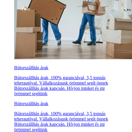
Bútorszállítás árak
Bútorszállítás árak, 100% garanciával, 3,5 tonnás
teherautóval. Vállalkozásunk örömmel segít önnek
Bútorszállítás árak kapcsán. Hívjon minket és mi
örömmel segítünk
Bútorszállítás árak
Bútorszállítás árak, 100% garanciával, 3,5 tonnás
teherautóval. Vállalkozásunk örömmel segít önnek
Bútorszállítás árak kapcsán. Hívjon minket és mi
örömmel segítünk