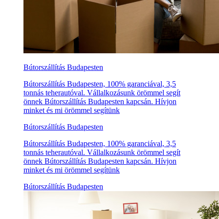
Bútorszállítás Budapesten
Bútorszállítás Budapesten, 100% garanciával, 3,5
tonnás teherautóval. Vállalkozásunk örömmel segít
önnek Bútorszállítás Budapesten kapcsán. Hívjon
minket és mi örömmel segítünk
Bútorszállítás Budapesten
Bútorszállítás Budapesten, 100% garanciával, 3,5
tonnás teherautóval. Vállalkozásunk örömmel segít
önnek Bútorszállítás Budapesten kapcsán. Hívjon
minket és mi örömmel segítünk
Bútorszállítás Budapesten