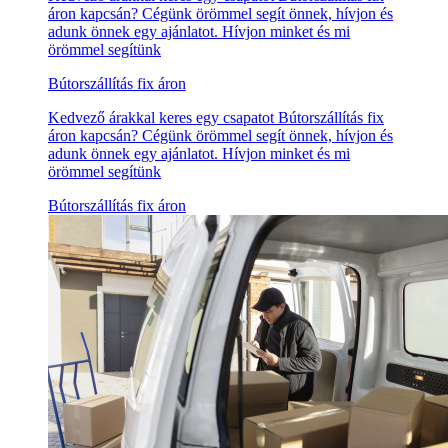
áron kapcsán? Cégünk örömmel segít önnek, hívjon és
adunk önnek egy ajánlatot. Hívjon minket és mi
örömmel segítünk
Bútorszállítás fix áron
Kedvező árakkal keres egy csapatot Bútorszállítás fix
áron kapcsán? Cégünk örömmel segít önnek, hívjon és
adunk önnek egy ajánlatot. Hívjon minket és mi
örömmel segítünk
Bútorszállítás fix áron