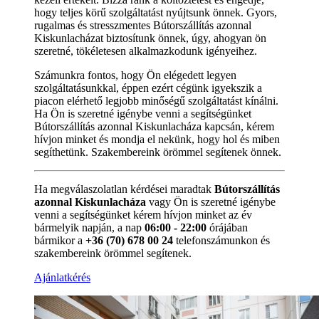
hogy teljes körű szolgáltatást nyújtsunk önnek. Gyors,
rugalmas és stresszmentes Bútorszállítás azonnal
Kiskunlacházat biztosítunk önnek, úgy, ahogyan ön
szeretné, tökéletesen alkalmazkodunk igényeihez.
Számunkra fontos, hogy Ön elégedett legyen
szolgáltatásunkkal, éppen ezért cégünk igyekszik a
piacon elérhető legjobb minőségű szolgáltatást kínálni.
Ha Ön is szeretné igénybe venni a segítségünket
Bútorszállítás azonnal Kiskunlacháza kapcsán, kérem
hívjon minket és mondja el nekünk, hogy hol és miben
segíthetünk. Szakembereink örömmel segítenek önnek.
Ha megválaszolatlan kérdései maradtak
Bútorszállítás
azonnal Kiskunlacháza
vagy Ön is szeretné igénybe
venni a segítségünket kérem hívjon minket az év
bármelyik napján, a nap
06:00 - 22:00
órájában
bármikor a
+36 (70) 678 00 24
telefonszámunkon és
szakembereink örömmel segítenek.
Ajánlatkérés