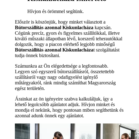
Hívjon és örömmel segítünk.
Először is köszönjük, hogy minket választott a
Bútorszállítás azonnal Kiskunlacháza
kapcsán.
Cégünk precíz, gyors és figyelmes szállítókkal, illetve
kiváló műszaki állapotban lévő, korszerű teherautókkal
dolgozik, hogy a piacon elérhető legjobb minőségű
Bútorszállítás azonnal Kiskunlacháza
t szolgáltatást
tudja önnek biztosítani.
Számunkra az Ön elégedettsége a legfontosabb.
Legyen szó egyszerű bútorszállításról, összetettebb
szállításról vagy nagy odafigyelést igénylő
műtárgyakról, ránk mindig számíthat Magyarország
egész területén.
Árainkat az ön igényeire szabva kalkuláljuk, így a
lehető legolcsóbb ajánlatot adjuk. Hívjon minket és
mondja el nekünk, hogy pontosan miben segíthetünk és
azonnal adunk önnek egy ajánlatot.