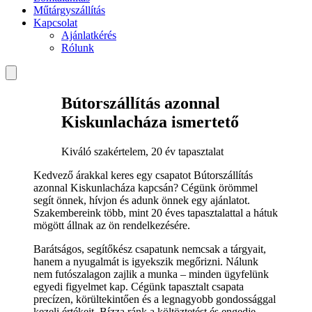
Műtárgyszállítás
Kapcsolat
Ajánlatkérés
Rólunk
Bútorszállítás azonnal
Kiskunlacháza ismertető
Kiváló szakértelem, 20 év tapasztalat
Kedvező árakkal keres egy csapatot Bútorszállítás
azonnal Kiskunlacháza kapcsán? Cégünk örömmel
segít önnek, hívjon és adunk önnek egy ajánlatot.
Szakembereink több, mint 20 éves tapasztalattal a hátuk
mögött állnak az ön rendelkezésére.
Barátságos, segítőkész csapatunk nemcsak a tárgyait,
hanem a nyugalmát is igyekszik megőrizni. Nálunk
nem futószalagon zajlik a munka – minden ügyfelünk
egyedi figyelmet kap. Cégünk tapasztalt csapata
precízen, körültekintően és a legnagyobb gondossággal
kezeli értékeit. Bízza ránk a költöztetést és engedje,