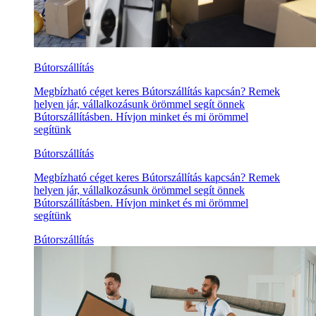
Bútorszállítás
Megbízható céget keres Bútorszállítás kapcsán? Remek
helyen jár, vállalkozásunk örömmel segít önnek
Bútorszállításben. Hívjon minket és mi örömmel
segítünk
Bútorszállítás
Megbízható céget keres Bútorszállítás kapcsán? Remek
helyen jár, vállalkozásunk örömmel segít önnek
Bútorszállításben. Hívjon minket és mi örömmel
segítünk
Bútorszállítás