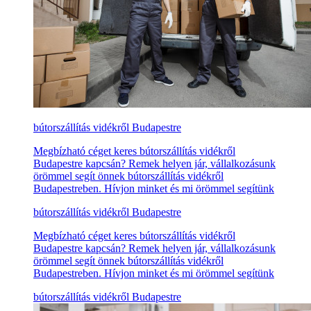
bútorszállítás vidékről Budapestre
Megbízható céget keres bútorszállítás vidékről
Budapestre kapcsán? Remek helyen jár, vállalkozásunk
örömmel segít önnek bútorszállítás vidékről
Budapestreben. Hívjon minket és mi örömmel segítünk
bútorszállítás vidékről Budapestre
Megbízható céget keres bútorszállítás vidékről
Budapestre kapcsán? Remek helyen jár, vállalkozásunk
örömmel segít önnek bútorszállítás vidékről
Budapestreben. Hívjon minket és mi örömmel segítünk
bútorszállítás vidékről Budapestre