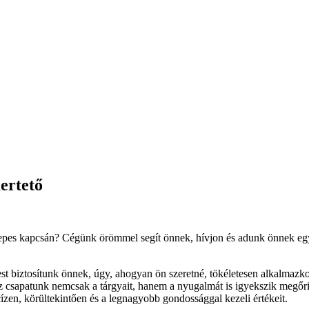
ertető
erepes kapcsán? Cégünk örömmel segít önnek, hívjon és adunk önnek eg
st biztosítunk önnek, úgy, ahogyan ön szeretné, tökéletesen alkalmazko
kész csapatunk nemcsak a tárgyait, hanem a nyugalmát is igyekszik megő
ízen, körültekintően és a legnagyobb gondossággal kezeli értékeit.