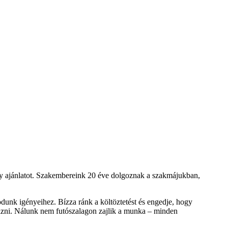
y ajánlatot. Szakembereink 20 éve dolgoznak a szakmájukban,
dunk igényeihez. Bízza ránk a költöztetést és engedje, hogy
rizni. Nálunk nem futószalagon zajlik a munka – minden