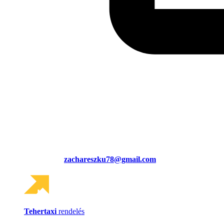
zachareszku78@gmail.com
Tehertaxi
rendelés