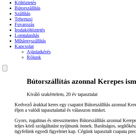
Költöztetés
Bútorszállítás
Szállítás
Tehertaxi
Fuvarozás
Irodaköltöztetés
Lomtalanítás
Műtárgyszállítás
Kapcsolat
Ajánlatkérés
Rólunk
Bútorszállítás azonnal Kerepes ism
Kiváló szakértelem, 20 év tapasztalat
Kedvező árakkal keres egy csapatot Bútorszállítás azonnal K
éljen a valódi tapasztalattal és válasszon minket.
Gyors, rugalmas és stresszmentes Bútorszállítás azonnal Kerepe
teljes körű szolgáltatást nyújtsunk önnek. Barátságos, segítő
ügyfelünk egyedi figyelmet kap. Cégünk tapasztalt csapata prec