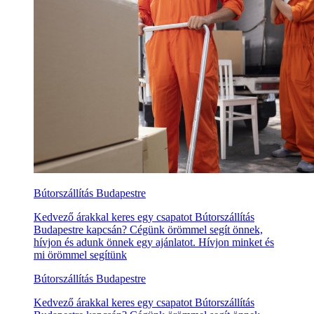
Bútorszállítás Budapestre
Kedvező árakkal keres egy csapatot Bútorszállítás
Budapestre kapcsán? Cégünk örömmel segít önnek,
hívjon és adunk önnek egy ajánlatot. Hívjon minket és
mi örömmel segítünk
Bútorszállítás Budapestre
Kedvező árakkal keres egy csapatot Bútorszállítás