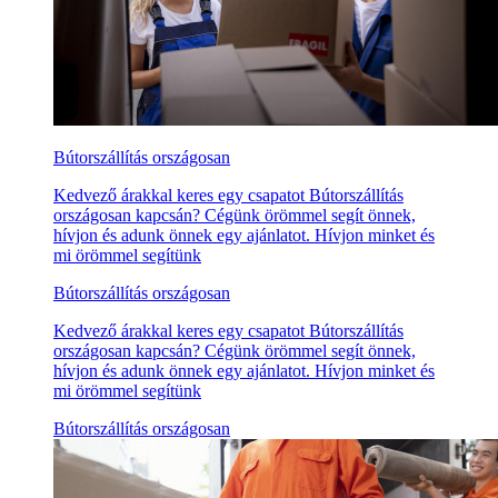
Bútorszállítás országosan
Kedvező árakkal keres egy csapatot Bútorszállítás
országosan kapcsán? Cégünk örömmel segít önnek,
hívjon és adunk önnek egy ajánlatot. Hívjon minket és
mi örömmel segítünk
Bútorszállítás országosan
Kedvező árakkal keres egy csapatot Bútorszállítás
országosan kapcsán? Cégünk örömmel segít önnek,
hívjon és adunk önnek egy ajánlatot. Hívjon minket és
mi örömmel segítünk
Bútorszállítás országosan