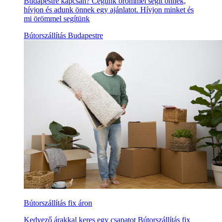
Budapestre kapcsán? Cégünk örömmel segít önnek,
hívjon és adunk önnek egy ajánlatot. Hívjon minket és
mi örömmel segítünk
Bútorszállítás Budapestre
Bútorszállítás fix áron
Kedvező árakkal keres egy csapatot Bútorszállítás fix