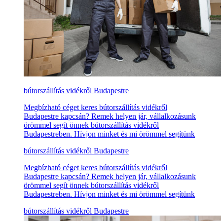
bútorszállítás vidékről Budapestre
Megbízható céget keres bútorszállítás vidékről
Budapestre kapcsán? Remek helyen jár, vállalkozásunk
örömmel segít önnek bútorszállítás vidékről
Budapestreben. Hívjon minket és mi örömmel segítünk
bútorszállítás vidékről Budapestre
Megbízható céget keres bútorszállítás vidékről
Budapestre kapcsán? Remek helyen jár, vállalkozásunk
örömmel segít önnek bútorszállítás vidékről
Budapestreben. Hívjon minket és mi örömmel segítünk
bútorszállítás vidékről Budapestre