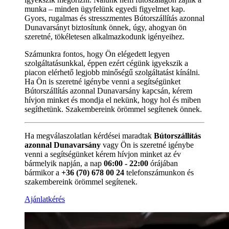
munka – minden ügyfelünk egyedi figyelmet kap.
Gyors, rugalmas és stresszmentes Bútorszállítás azonnal
Dunavarsányt biztosítunk önnek, úgy, ahogyan ön
szeretné, tökéletesen alkalmazkodunk igényeihez.
Számunkra fontos, hogy Ön elégedett legyen
szolgáltatásunkkal, éppen ezért cégünk igyekszik a
piacon elérhető legjobb minőségű szolgáltatást kínálni.
Ha Ön is szeretné igénybe venni a segítségünket
Bútorszállítás azonnal Dunavarsány kapcsán, kérem
hívjon minket és mondja el nekünk, hogy hol és miben
segíthetünk. Szakembereink örömmel segítenek önnek.
Ha megválaszolatlan kérdései maradtak
Bútorszállítás
azonnal Dunavarsány
vagy Ön is szeretné igénybe
venni a segítségünket kérem hívjon minket az év
bármelyik napján, a nap
06:00 - 22:00
órájában
bármikor a
+36 (70) 678 00 24
telefonszámunkon és
szakembereink örömmel segítenek.
Ajánlatkérés