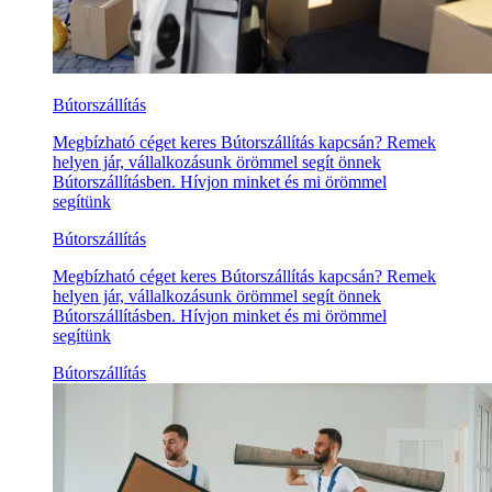
Bútorszállítás
Megbízható céget keres Bútorszállítás kapcsán? Remek
helyen jár, vállalkozásunk örömmel segít önnek
Bútorszállításben. Hívjon minket és mi örömmel
segítünk
Bútorszállítás
Megbízható céget keres Bútorszállítás kapcsán? Remek
helyen jár, vállalkozásunk örömmel segít önnek
Bútorszállításben. Hívjon minket és mi örömmel
segítünk
Bútorszállítás