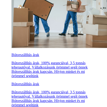
Bútorszállítás árak
Bútorszállítás árak, 100% garanciával, 3,5 tonnás
teherautóval. Vállalkozásunk örömmel segít önnek
Bútorszállítás árak kapcsán. Hívjon minket és mi
örömmel segítünk
Bútorszállítás árak
Bútorszállítás árak, 100% garanciával, 3,5 tonnás
teherautóval. Vállalkozásunk örömmel segít önnek
Bútorszállítás árak kapcsán. Hívjon minket és mi
örömmel segítünk