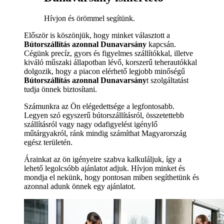
Hívjon és örömmel segítünk.
Először is köszönjük, hogy minket választott a
Bútorszállítás azonnal Dunavarsány
kapcsán.
Cégünk precíz, gyors és figyelmes szállítókkal, illetve
kiváló műszaki állapotban lévő, korszerű teherautókkal
dolgozik, hogy a piacon elérhető legjobb minőségű
Bútorszállítás azonnal Dunavarsány
t szolgáltatást
tudja önnek biztosítani.
Számunkra az Ön elégedettsége a legfontosabb.
Legyen szó egyszerű bútorszállításról, összetettebb
szállításról vagy nagy odafigyelést igénylő
műtárgyakról, ránk mindig számíthat Magyarország
egész területén.
Árainkat az ön igényeire szabva kalkuláljuk, így a
lehető legolcsóbb ajánlatot adjuk. Hívjon minket és
mondja el nekünk, hogy pontosan miben segíthetünk és
azonnal adunk önnek egy ajánlatot.