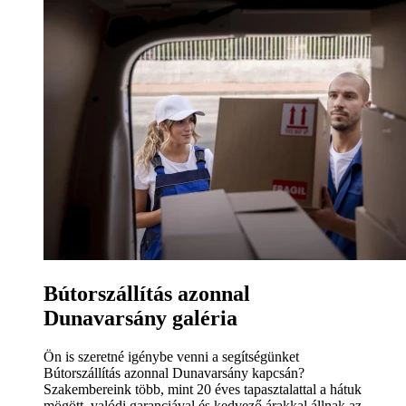
Bútorszállítás azonnal
Dunavarsány galéria
Ön is szeretné igénybe venni a segítségünket
Bútorszállítás azonnal Dunavarsány kapcsán?
Szakembereink több, mint 20 éves tapasztalattal a hátuk
mögött, valódi garanciával és kedvező árakkal állnak az