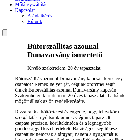
Műtárgyszállítás
Kapcsolat
Ajánlatkérés
Rólunk
Bútorszállítás azonnal
Dunavarsány ismertető
Kiváló szakértelem, 20 év tapasztalat
Bútorszállítás azonnal Dunavarsány kapcsán keres egy
csapatot? Remek helyen jár, cégünk örömmel segít
önnek Bútorszállítás azonnal Dunavarsány kapcsán.
Szakembereink több, mint 20 éves tapasztalattal a hátuk
mögött állnak az ön rendelkezésére.
Bízza ránk a költöztetést és engedje, hogy teljes körű
szolgáltatást nyújtsunk önnek. Cégünk tapasztalt
csapata precízen, körültekintően és a legnagyobb
gondossággal kezeli értékeit. Barátságos, segítőkész
csapatunk nemcsak a tárgyait, hanem a nyugalmát is
igyekszik megőrizni. Nálunk nem futószalagon zajlik a