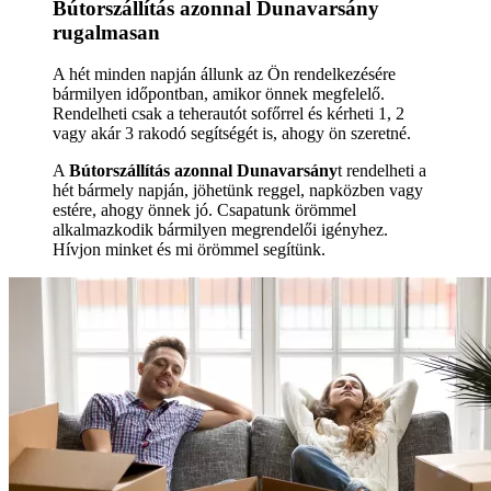
Bútorszállítás azonnal Dunavarsány
rugalmasan
A hét minden napján állunk az Ön rendelkezésére
bármilyen időpontban, amikor önnek megfelelő.
Rendelheti csak a teherautót sofőrrel és kérheti 1, 2
vagy akár 3 rakodó segítségét is, ahogy ön szeretné.
A
Bútorszállítás azonnal Dunavarsány
t rendelheti a
hét bármely napján, jöhetünk reggel, napközben vagy
estére, ahogy önnek jó. Csapatunk örömmel
alkalmazkodik bármilyen megrendelői igényhez.
Hívjon minket és mi örömmel segítünk.