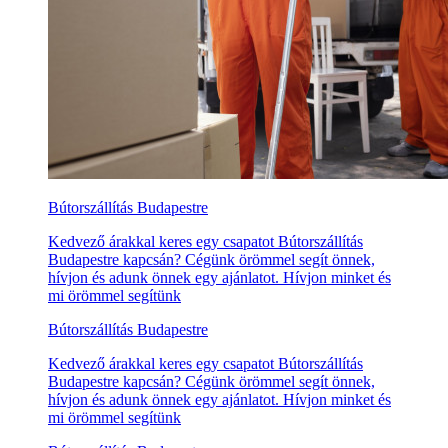
Bútorszállítás Budapestre
Kedvező árakkal keres egy csapatot Bútorszállítás
Budapestre kapcsán? Cégünk örömmel segít önnek,
hívjon és adunk önnek egy ajánlatot. Hívjon minket és
mi örömmel segítünk
Bútorszállítás Budapestre
Kedvező árakkal keres egy csapatot Bútorszállítás
Budapestre kapcsán? Cégünk örömmel segít önnek,
hívjon és adunk önnek egy ajánlatot. Hívjon minket és
mi örömmel segítünk