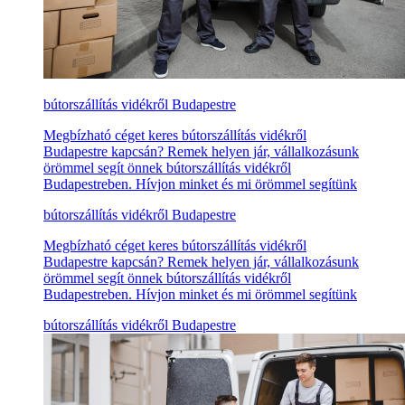
bútorszállítás vidékről Budapestre
Megbízható céget keres bútorszállítás vidékről
Budapestre kapcsán? Remek helyen jár, vállalkozásunk
örömmel segít önnek bútorszállítás vidékről
Budapestreben. Hívjon minket és mi örömmel segítünk
bútorszállítás vidékről Budapestre
Megbízható céget keres bútorszállítás vidékről
Budapestre kapcsán? Remek helyen jár, vállalkozásunk
örömmel segít önnek bútorszállítás vidékről
Budapestreben. Hívjon minket és mi örömmel segítünk
bútorszállítás vidékről Budapestre