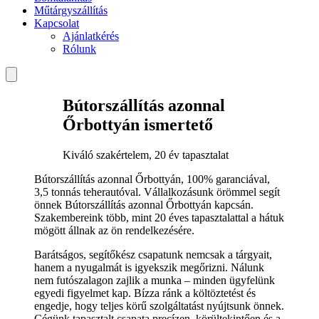
Műtárgyszállítás
Kapcsolat
Ajánlatkérés
Rólunk
Bútorszállítás azonnal
Őrbottyán ismertető
Kiváló szakértelem, 20 év tapasztalat
Bútorszállítás azonnal Őrbottyán, 100% garanciával,
3,5 tonnás teherautóval. Vállalkozásunk örömmel segít
önnek Bútorszállítás azonnal Őrbottyán kapcsán.
Szakembereink több, mint 20 éves tapasztalattal a hátuk
mögött állnak az ön rendelkezésére.
Barátságos, segítőkész csapatunk nemcsak a tárgyait,
hanem a nyugalmát is igyekszik megőrizni. Nálunk
nem futószalagon zajlik a munka – minden ügyfelünk
egyedi figyelmet kap. Bízza ránk a költöztetést és
engedje, hogy teljes körű szolgáltatást nyújtsunk önnek.
Cégünk tapasztalt csapata precízen, körültekintően és a