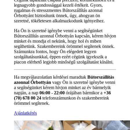
legnagyobb gondossággal kezeli értékeit. Gyors,
rugalmas és stresszmentes Bútorszállítás azonnal
Őrbottyánt biztosítunk önnek, úgy, ahogyan ön
szeretné, tökéletesen alkalmazkodunk igényeihez.
Ha Ön is szeretné igénybe venni a segítségünket
Bútorszállítás azonnal Őrbottyán kapcsán, kérem hívjon
minket és mondja el nekünk, hogy hol és miben
segíthetünk. Szakembereink örömmel segítenek önnek.
Számunkra fontos, hogy Ön elégedett legyen
szolgáltatásunkkal, éppen ezért cégünk igyekszik a
piacon elérhető legjobb minőségű szolgáltatást kínálni.
Ha megválaszolatlan kérdései maradtak
Bútorszállítás
azonnal Őrbottyán
vagy Ön is szeretné igénybe venni
a segítségünket kérem hívjon minket az év bármelyik
napján, a nap
06:00 - 22:00
órájában bármikor a
+36
(70) 678 00 24
telefonszámunkon és szakembereink
örömmel segítenek.
Ajánlatkérés