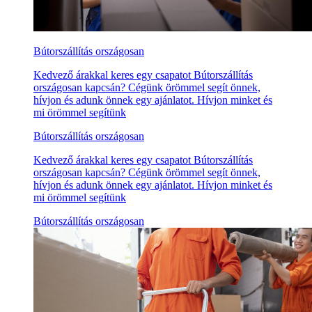
Bútorszállítás országosan
Kedvező árakkal keres egy csapatot Bútorszállítás
országosan kapcsán? Cégünk örömmel segít önnek,
hívjon és adunk önnek egy ajánlatot. Hívjon minket és
mi örömmel segítünk
Bútorszállítás országosan
Kedvező árakkal keres egy csapatot Bútorszállítás
országosan kapcsán? Cégünk örömmel segít önnek,
hívjon és adunk önnek egy ajánlatot. Hívjon minket és
mi örömmel segítünk
Bútorszállítás országosan