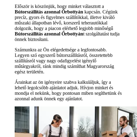
Először is köszönjük, hogy minket választott a
Bútorszállítás azonnal Őrbottyán
kapcsán. Cégünk
precíz, gyors és figyelmes szállítókkal, illetve kiváló
műszaki állapotban lévő, korszerű teherautókkal
dolgozik, hogy a piacon elérhető legjobb minőségű
Bútorszállítás azonnal Őrbottyán
t szolgáltatást tudja
önnek biztosítani.
Számunkra az Ön elégedettsége a legfontosabb.
Legyen szó egyszerű bútorszállításról, összetettebb
szállításról vagy nagy odafigyelést igénylő
műtárgyakról, ránk mindig számíthat Magyarország
egész területén.
Árainkat az ön igényeire szabva kalkuláljuk, így a
lehető legolcsóbb ajánlatot adjuk. Hívjon minket és
mondja el nekünk, hogy pontosan miben segíthetünk és
azonnal adunk önnek egy ajánlatot.