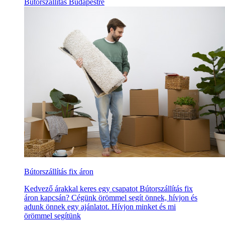
Bútorszállítás Budapestre
Bútorszállítás fix áron
Kedvező árakkal keres egy csapatot Bútorszállítás fix
áron kapcsán? Cégünk örömmel segít önnek, hívjon és
adunk önnek egy ajánlatot. Hívjon minket és mi
örömmel segítünk