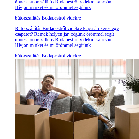
önnek bútorszállítás Budapestről vidékre kapcsán.
Hívjon minket és mi örömmel segítünk
bútorszállítás Budapestről vidékre
Bútorszállítás Budapestről vidékre kapcsán keres egy
csapatot? Remek helyen jár, cégünk örömmel segít
önnek bútorszállítás Budapestről vidékre kapcsán.
Hívjon minket és mi örömmel segítünk
bútorszállítás Budapestről vidékre