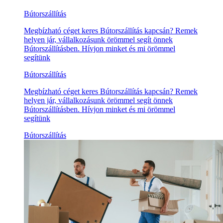
Bútorszállítás
Megbízható céget keres Bútorszállítás kapcsán? Remek
helyen jár, vállalkozásunk örömmel segít önnek
Bútorszállításben. Hívjon minket és mi örömmel
segítünk
Bútorszállítás
Megbízható céget keres Bútorszállítás kapcsán? Remek
helyen jár, vállalkozásunk örömmel segít önnek
Bútorszállításben. Hívjon minket és mi örömmel
segítünk
Bútorszállítás