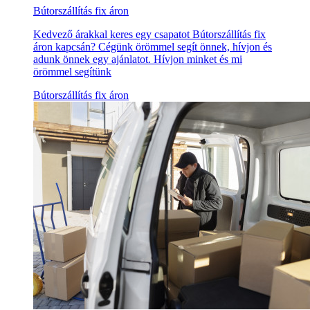
Bútorszállítás fix áron
Kedvező árakkal keres egy csapatot Bútorszállítás fix
áron kapcsán? Cégünk örömmel segít önnek, hívjon és
adunk önnek egy ajánlatot. Hívjon minket és mi
örömmel segítünk
Bútorszállítás fix áron