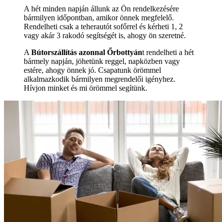
A hét minden napján állunk az Ön rendelkezésére
bármilyen időpontban, amikor önnek megfelelő.
Rendelheti csak a teherautót sofőrrel és kérheti 1, 2
vagy akár 3 rakodó segítségét is, ahogy ön szeretné.
A
Bútorszállítás azonnal Őrbottyán
t rendelheti a hét
bármely napján, jöhetünk reggel, napközben vagy
estére, ahogy önnek jó. Csapatunk örömmel
alkalmazkodik bármilyen megrendelői igényhez.
Hívjon minket és mi örömmel segítünk.