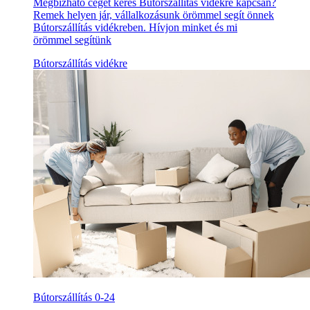
Megbízható céget keres Bútorszállítás vidékre kapcsán?
Remek helyen jár, vállalkozásunk örömmel segít önnek
Bútorszállítás vidékreben. Hívjon minket és mi
örömmel segítünk
Bútorszállítás vidékre
Bútorszállítás 0-24