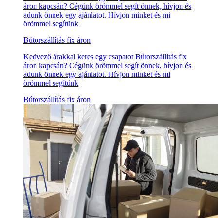
áron kapcsán? Cégünk örömmel segít önnek, hívjon és
adunk önnek egy ajánlatot. Hívjon minket és mi
örömmel segítünk
Bútorszállítás fix áron
Kedvező árakkal keres egy csapatot Bútorszállítás fix
áron kapcsán? Cégünk örömmel segít önnek, hívjon és
adunk önnek egy ajánlatot. Hívjon minket és mi
örömmel segítünk
Bútorszállítás fix áron