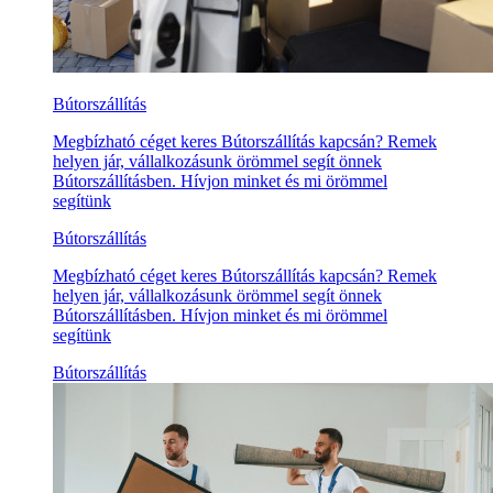
Bútorszállítás
Megbízható céget keres Bútorszállítás kapcsán? Remek
helyen jár, vállalkozásunk örömmel segít önnek
Bútorszállításben. Hívjon minket és mi örömmel
segítünk
Bútorszállítás
Megbízható céget keres Bútorszállítás kapcsán? Remek
helyen jár, vállalkozásunk örömmel segít önnek
Bútorszállításben. Hívjon minket és mi örömmel
segítünk
Bútorszállítás