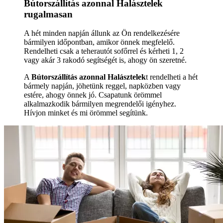
Bútorszállítás azonnal Halásztelek
rugalmasan
A hét minden napján állunk az Ön rendelkezésére
bármilyen időpontban, amikor önnek megfelelő.
Rendelheti csak a teherautót sofőrrel és kérheti 1, 2
vagy akár 3 rakodó segítségét is, ahogy ön szeretné.
A
Bútorszállítás azonnal Halásztelek
t rendelheti a hét
bármely napján, jöhetünk reggel, napközben vagy
estére, ahogy önnek jó. Csapatunk örömmel
alkalmazkodik bármilyen megrendelői igényhez.
Hívjon minket és mi örömmel segítünk.