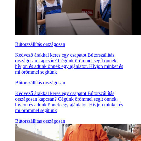
Bútorszállítás országosan
Kedvező árakkal keres egy csapatot Bútorszállítás
országosan kapcsán? Cégünk örömmel segít önnek,
hívjon és adunk önnek egy ajánlatot. Hívjon minket és
mi örömmel segítünk
Bútorszállítás országosan
Kedvező árakkal keres egy csapatot Bútorszállítás
országosan kapcsán? Cégünk örömmel segít önnek,
hívjon és adunk önnek egy ajánlatot. Hívjon minket és
mi örömmel segítünk
Bútorszállítás országosan