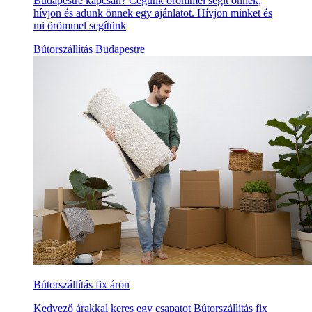
Budapestre kapcsán? Cégünk örömmel segít önnek,
hívjon és adunk önnek egy ajánlatot. Hívjon minket és
mi örömmel segítünk
Bútorszállítás Budapestre
Bútorszállítás fix áron
Kedvező árakkal keres egy csapatot Bútorszállítás fix