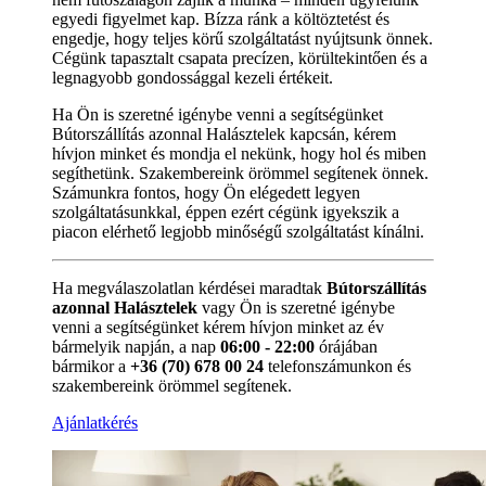
egyedi figyelmet kap. Bízza ránk a költöztetést és
engedje, hogy teljes körű szolgáltatást nyújtsunk önnek.
Cégünk tapasztalt csapata precízen, körültekintően és a
legnagyobb gondossággal kezeli értékeit.
Ha Ön is szeretné igénybe venni a segítségünket
Bútorszállítás azonnal Halásztelek kapcsán, kérem
hívjon minket és mondja el nekünk, hogy hol és miben
segíthetünk. Szakembereink örömmel segítenek önnek.
Számunkra fontos, hogy Ön elégedett legyen
szolgáltatásunkkal, éppen ezért cégünk igyekszik a
piacon elérhető legjobb minőségű szolgáltatást kínálni.
Ha megválaszolatlan kérdései maradtak
Bútorszállítás
azonnal Halásztelek
vagy Ön is szeretné igénybe
venni a segítségünket kérem hívjon minket az év
bármelyik napján, a nap
06:00 - 22:00
órájában
bármikor a
+36 (70) 678 00 24
telefonszámunkon és
szakembereink örömmel segítenek.
Ajánlatkérés