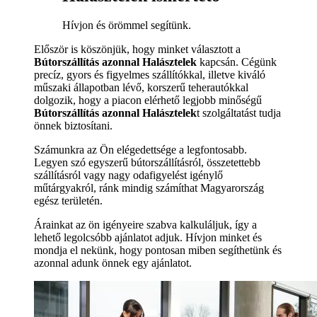
Hívjon és örömmel segítünk.
Először is köszönjük, hogy minket választott a
Bútorszállítás azonnal Halásztelek
kapcsán. Cégünk
precíz, gyors és figyelmes szállítókkal, illetve kiváló
műszaki állapotban lévő, korszerű teherautókkal
dolgozik, hogy a piacon elérhető legjobb minőségű
Bútorszállítás azonnal Halásztelek
t szolgáltatást tudja
önnek biztosítani.
Számunkra az Ön elégedettsége a legfontosabb.
Legyen szó egyszerű bútorszállításról, összetettebb
szállításról vagy nagy odafigyelést igénylő
műtárgyakról, ránk mindig számíthat Magyarország
egész területén.
Árainkat az ön igényeire szabva kalkuláljuk, így a
lehető legolcsóbb ajánlatot adjuk. Hívjon minket és
mondja el nekünk, hogy pontosan miben segíthetünk és
azonnal adunk önnek egy ajánlatot.