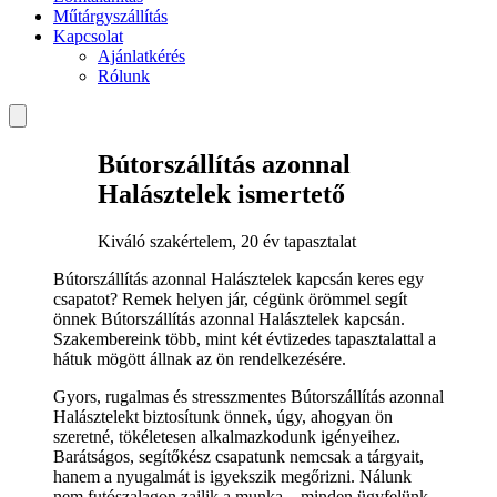
Műtárgyszállítás
Kapcsolat
Ajánlatkérés
Rólunk
Bútorszállítás azonnal
Halásztelek ismertető
Kiváló szakértelem, 20 év tapasztalat
Bútorszállítás azonnal Halásztelek kapcsán keres egy
csapatot? Remek helyen jár, cégünk örömmel segít
önnek Bútorszállítás azonnal Halásztelek kapcsán.
Szakembereink több, mint két évtizedes tapasztalattal a
hátuk mögött állnak az ön rendelkezésére.
Gyors, rugalmas és stresszmentes Bútorszállítás azonnal
Halásztelekt biztosítunk önnek, úgy, ahogyan ön
szeretné, tökéletesen alkalmazkodunk igényeihez.
Barátságos, segítőkész csapatunk nemcsak a tárgyait,
hanem a nyugalmát is igyekszik megőrizni. Nálunk
nem futószalagon zajlik a munka – minden ügyfelünk