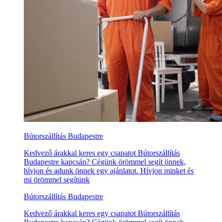
Bútorszállítás Budapestre
Kedvező árakkal keres egy csapatot Bútorszállítás
Budapestre kapcsán? Cégünk örömmel segít önnek,
hívjon és adunk önnek egy ajánlatot. Hívjon minket és
mi örömmel segítünk
Bútorszállítás Budapestre
Kedvező árakkal keres egy csapatot Bútorszállítás