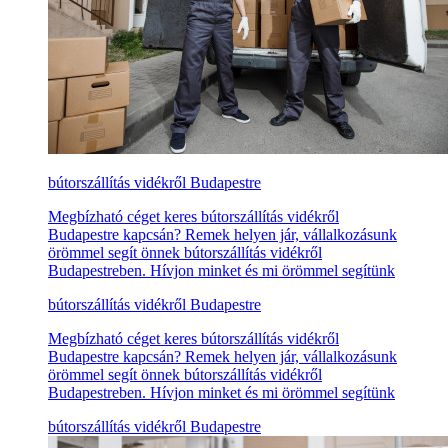
bútorszállítás vidékről Budapestre
Megbízható céget keres bútorszállítás vidékről
Budapestre kapcsán? Remek helyen jár, vállalkozásunk
örömmel segít önnek bútorszállítás vidékről
Budapestreben. Hívjon minket és mi örömmel segítünk
bútorszállítás vidékről Budapestre
Megbízható céget keres bútorszállítás vidékről
Budapestre kapcsán? Remek helyen jár, vállalkozásunk
örömmel segít önnek bútorszállítás vidékről
Budapestreben. Hívjon minket és mi örömmel segítünk
bútorszállítás vidékről Budapestre