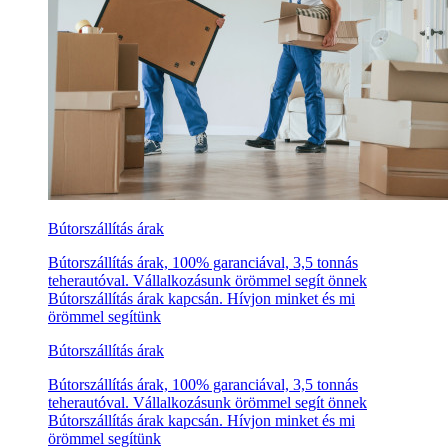
Bútorszállítás árak
Bútorszállítás árak, 100% garanciával, 3,5 tonnás
teherautóval. Vállalkozásunk örömmel segít önnek
Bútorszállítás árak kapcsán. Hívjon minket és mi
örömmel segítünk
Bútorszállítás árak
Bútorszállítás árak, 100% garanciával, 3,5 tonnás
teherautóval. Vállalkozásunk örömmel segít önnek
Bútorszállítás árak kapcsán. Hívjon minket és mi
örömmel segítünk