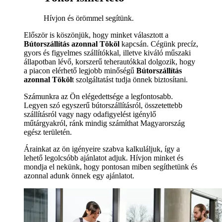
Hívjon és örömmel segítünk.
Először is köszönjük, hogy minket választott a
Bútorszállítás azonnal Tököl
kapcsán. Cégünk precíz,
gyors és figyelmes szállítókkal, illetve kiváló műszaki
állapotban lévő, korszerű teherautókkal dolgozik, hogy
a piacon elérhető legjobb minőségű
Bútorszállítás
azonnal Tököl
t szolgáltatást tudja önnek biztosítani.
Számunkra az Ön elégedettsége a legfontosabb.
Legyen szó egyszerű bútorszállításról, összetettebb
szállításról vagy nagy odafigyelést igénylő
műtárgyakról, ránk mindig számíthat Magyarország
egész területén.
Árainkat az ön igényeire szabva kalkuláljuk, így a
lehető legolcsóbb ajánlatot adjuk. Hívjon minket és
mondja el nekünk, hogy pontosan miben segíthetünk és
azonnal adunk önnek egy ajánlatot.