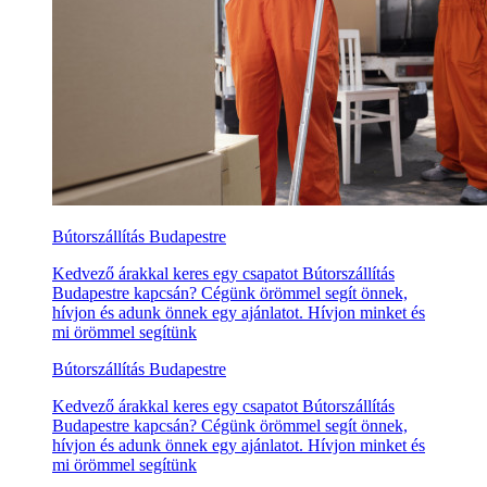
Bútorszállítás Budapestre
Kedvező árakkal keres egy csapatot Bútorszállítás
Budapestre kapcsán? Cégünk örömmel segít önnek,
hívjon és adunk önnek egy ajánlatot. Hívjon minket és
mi örömmel segítünk
Bútorszállítás Budapestre
Kedvező árakkal keres egy csapatot Bútorszállítás
Budapestre kapcsán? Cégünk örömmel segít önnek,
hívjon és adunk önnek egy ajánlatot. Hívjon minket és
mi örömmel segítünk