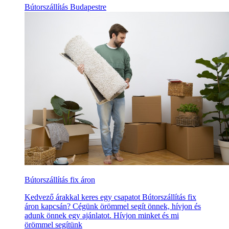
Bútorszállítás Budapestre
Bútorszállítás fix áron
Kedvező árakkal keres egy csapatot Bútorszállítás fix
áron kapcsán? Cégünk örömmel segít önnek, hívjon és
adunk önnek egy ajánlatot. Hívjon minket és mi
örömmel segítünk