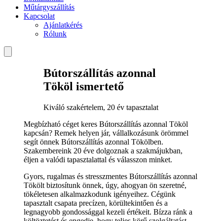
Műtárgyszállítás
Kapcsolat
Ajánlatkérés
Rólunk
Bútorszállítás azonnal
Tököl ismertető
Kiváló szakértelem, 20 év tapasztalat
Megbízható céget keres Bútorszállítás azonnal Tököl
kapcsán? Remek helyen jár, vállalkozásunk örömmel
segít önnek Bútorszállítás azonnal Tökölben.
Szakembereink 20 éve dolgoznak a szakmájukban,
éljen a valódi tapasztalattal és válasszon minket.
Gyors, rugalmas és stresszmentes Bútorszállítás azonnal
Tökölt biztosítunk önnek, úgy, ahogyan ön szeretné,
tökéletesen alkalmazkodunk igényeihez. Cégünk
tapasztalt csapata precízen, körültekintően és a
legnagyobb gondossággal kezeli értékeit. Bízza ránk a
költöztetést és engedje, hogy teljes körű szolgáltatást