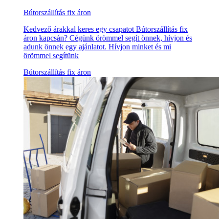
Bútorszállítás fix áron
Kedvező árakkal keres egy csapatot Bútorszállítás fix
áron kapcsán? Cégünk örömmel segít önnek, hívjon és
adunk önnek egy ajánlatot. Hívjon minket és mi
örömmel segítünk
Bútorszállítás fix áron