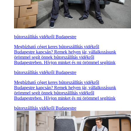
bútorszállítás vidékről Budapestre
Megbízható céget keres bútorszállítás vidékről
Budapestre kapcsán? Remek helyen jár, vállalkozásunk
örömmel segít önnek bútorszállítás vidékről
Budapestreben. Hívjon minket és mi örömmel segítünk
bútorszállítás vidékről Budapestre
Megbízható céget keres bútorszállítás vidékről
Budapestre kapcsán? Remek helyen jár, vállalkozásunk
örömmel segít önnek bútorszállítás vidékről
Budapestreben. Hívjon minket és mi örömmel segítünk
bútorszállítás vidékről Budapestre