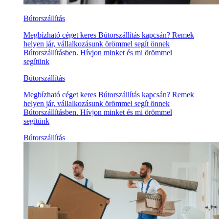
Bútorszállítás
Megbízható céget keres Bútorszállítás kapcsán? Remek
helyen jár, vállalkozásunk örömmel segít önnek
Bútorszállításben. Hívjon minket és mi örömmel
segítünk
Bútorszállítás
Megbízható céget keres Bútorszállítás kapcsán? Remek
helyen jár, vállalkozásunk örömmel segít önnek
Bútorszállításben. Hívjon minket és mi örömmel
segítünk
Bútorszállítás