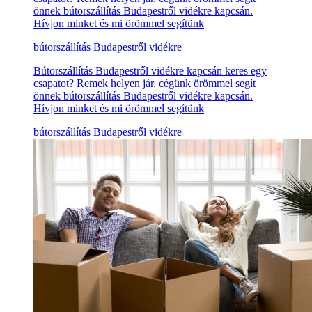
önnek bútorszállítás Budapestről vidékre kapcsán.
Hívjon minket és mi örömmel segítünk
bútorszállítás Budapestről vidékre
Bútorszállítás Budapestről vidékre kapcsán keres egy
csapatot? Remek helyen jár, cégünk örömmel segít
önnek bútorszállítás Budapestről vidékre kapcsán.
Hívjon minket és mi örömmel segítünk
bútorszállítás Budapestről vidékre