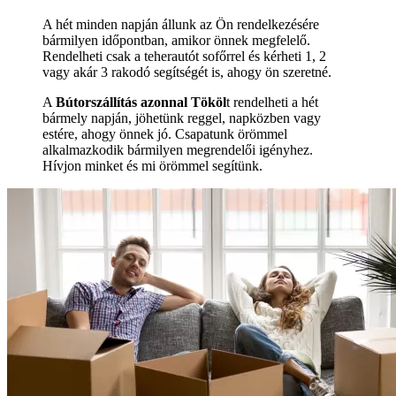
A hét minden napján állunk az Ön rendelkezésére
bármilyen időpontban, amikor önnek megfelelő.
Rendelheti csak a teherautót sofőrrel és kérheti 1, 2
vagy akár 3 rakodó segítségét is, ahogy ön szeretné.
A
Bútorszállítás azonnal Tököl
t rendelheti a hét
bármely napján, jöhetünk reggel, napközben vagy
estére, ahogy önnek jó. Csapatunk örömmel
alkalmazkodik bármilyen megrendelői igényhez.
Hívjon minket és mi örömmel segítünk.