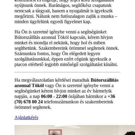
nyújtsunk önnek. Barátságos, segítőkész csapatunk
nemcsak a tárgyait, hanem a nyugalmát is igyekszik
megőrizni. Nálunk nem futószalagon zajlik a munka –
minden ügyfelünk egyedi figyelmet kap.
Ha Ön is szeretné igénybe venni a segítségünket
Bútorszállítás azonnal Tököl kapcsán, kérem hívjon
minket és mondja el nekünk, hogy hol és miben
segíthetünk. Szakembereink örömmel segítenek önnek.
Számunkra fontos, hogy Ön elégedett legyen
szolgáltatásunkkal, éppen ezért cégünk igyekszik a
piacon elérhető legjobb minőségű szolgáltatást kínálni.
Ha megválaszolatlan kérdései maradtak
Bútorszállítás
azonnal Tököl
vagy Ön is szeretné igénybe venni a
segítségünket kérem hívjon minket az év bármelyik
napján, a nap
06:00 - 22:00
órájában bármikor a
+36
(70) 678 00 24
telefonszámunkon és szakembereink
örömmel segítenek.
Ajánlatkérés