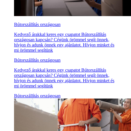
Bútorszállítás országosan
Kedvező árakkal keres egy csapatot Bútorszállítás
országosan kapcsán? Cégünk örömmel segít önnek,
hívjon és adunk önnek egy ajánlatot. Hívjon minket és
mi örömmel segítünk
Bútorszállítás országosan
Kedvező árakkal keres egy csapatot Bútorszállítás
országosan kapcsán? Cégünk örömmel segít önnek,
hívjon és adunk önnek egy ajánlatot. Hívjon minket és
mi örömmel segítünk
Bútorszállítás országosan