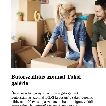
Bútorszállítás azonnal Tököl
galéria
Ön is szeretné igénybe venni a segítségünket
Bútorszállítás azonnal Tököl kapcsán? Szakembereink
több, mint 20 éves tapasztalattal a hátuk mögött, valódi
garanciával és kedvező árakkal állnak az Ön