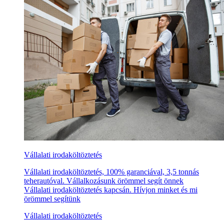
Vállalati irodaköltöztetés
Vállalati irodaköltöztetés, 100% garanciával, 3,5 tonnás
teherautóval. Vállalkozásunk örömmel segít önnek
Vállalati irodaköltöztetés kapcsán. Hívjon minket és mi
örömmel segítünk
Vállalati irodaköltöztetés