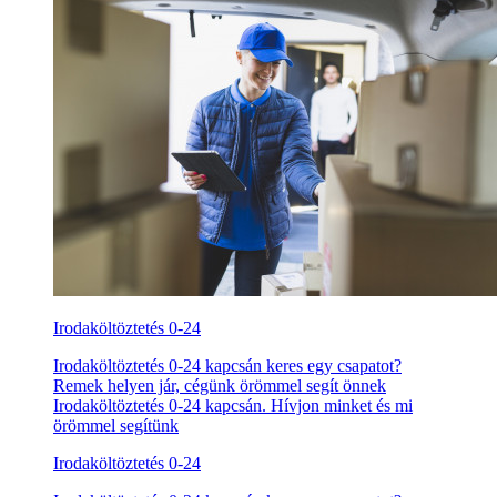
Irodaköltöztetés 0-24
Irodaköltöztetés 0-24 kapcsán keres egy csapatot?
Remek helyen jár, cégünk örömmel segít önnek
Irodaköltöztetés 0-24 kapcsán. Hívjon minket és mi
örömmel segítünk
Irodaköltöztetés 0-24