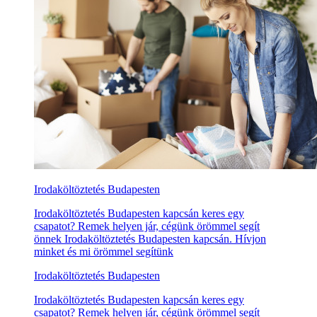
Irodaköltöztetés Budapesten
Irodaköltöztetés Budapesten kapcsán keres egy
csapatot? Remek helyen jár, cégünk örömmel segít
önnek Irodaköltöztetés Budapesten kapcsán. Hívjon
minket és mi örömmel segítünk
Irodaköltöztetés Budapesten
Irodaköltöztetés Budapesten kapcsán keres egy
csapatot? Remek helyen jár, cégünk örömmel segít