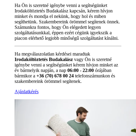
Ha Ön is szeretné igénybe venni a segítségünket
Irodaköltöztetés Budakalász kapcsán, kérem hívjon
minket és mondja el nekünk, hogy hol és miben
segíthetünk. Szakembereink örömmel segítenek önnek.
Számunkra fontos, hogy Ön elégedett legyen
szolgáltatásunkkal, éppen ezért cégünk igyekszik a
piacon elérhető legjobb minőségű szolgáltatást kínálni.
Ha megválaszolatlan kérdései maradtak
Irodaköltöztetés Budakalász
vagy Ön is szeretné
igénybe venni a segítségünket kérem hívjon minket az
év bármelyik napján, a nap
06:00 - 22:00
órájában
bármikor a
+36 (70) 678 00 24
telefonszámunkon és
szakembereink örömmel segítenek.
Ajánlatkérés