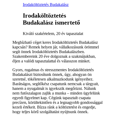
Irodaköltöztetés Budakalász
Irodaköltöztetés
Budakalász ismertető
Kiváló szakértelem, 20 év tapasztalat
Megbízható céget keres Irodaköltöztetés Budakalász
kapcsán? Remek helyen jár, vállalkozásunk örömmel
segít önnek Irodaköltöztetés Budakalászben.
Szakembereink 20 éve dolgoznak a szakmájukban,
éljen a valódi tapasztalattal és válasszon minket.
Gyors, rugalmas és stresszmentes Irodaköltöztetés
Budakalászt biztosítunk önnek, úgy, ahogyan ön
szeretné, tökéletesen alkalmazkodunk igényeihez.
Barátságos, segítőkész csapatunk nemcsak a tárgyait,
hanem a nyugalmát is igyekszik megőrizni. Nálunk
nem futószalagon zajlik a munka – minden ügyfelünk
egyedi figyelmet kap. Cégünk tapasztalt csapata
precízen, körültekintően és a legnagyobb gondossággal
kezeli értékeit. Bízza ránk a költöztetést és engedje,
hogy teljes körű szolgáltatást nyújtsunk önnek.