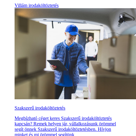
Villám irodaköltöztetés
Szakszerű irodaköltöztetés
Megbízható céget keres Szakszerű irodaköltöztetés
kapcsán? Remek helyen jár, vállalkozásunk örömmel
segít önnek Szakszerű irodaköltöztetésben. Hívjon
minket és mi örömmel segítünk