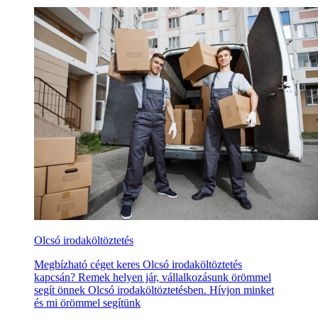
Olcsó irodaköltöztetés
Megbízható céget keres Olcsó irodaköltöztetés
kapcsán? Remek helyen jár, vállalkozásunk örömmel
segít önnek Olcsó irodaköltöztetésben. Hívjon minket
és mi örömmel segítünk