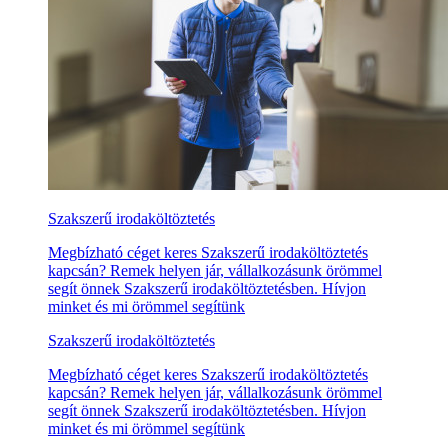
Szakszerű irodaköltöztetés
Megbízható céget keres Szakszerű irodaköltöztetés
kapcsán? Remek helyen jár, vállalkozásunk örömmel
segít önnek Szakszerű irodaköltöztetésben. Hívjon
minket és mi örömmel segítünk
Szakszerű irodaköltöztetés
Megbízható céget keres Szakszerű irodaköltöztetés
kapcsán? Remek helyen jár, vállalkozásunk örömmel
segít önnek Szakszerű irodaköltöztetésben. Hívjon
minket és mi örömmel segítünk