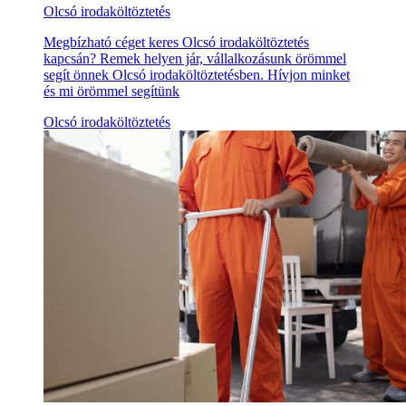
Olcsó irodaköltöztetés
Megbízható céget keres Olcsó irodaköltöztetés
kapcsán? Remek helyen jár, vállalkozásunk örömmel
segít önnek Olcsó irodaköltöztetésben. Hívjon minket
és mi örömmel segítünk
Olcsó irodaköltöztetés