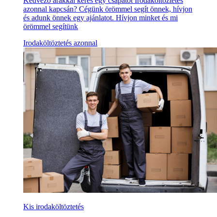
Kedvező árakkal keres egy csapatot Irodaköltöztetés
azonnal kapcsán? Cégünk örömmel segít önnek, hívjon
és adunk önnek egy ajánlatot. Hívjon minket és mi
örömmel segítünk
Irodaköltöztetés azonnal
Kis irodaköltöztetés