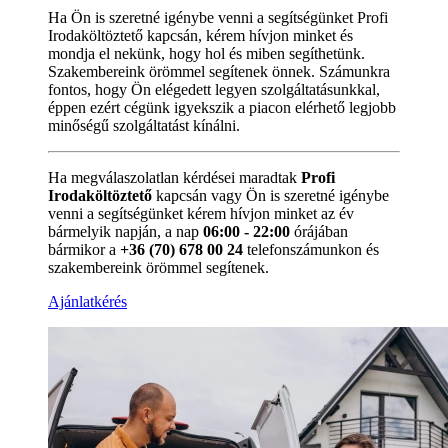
Ha Ön is szeretné igénybe venni a segítségünket Profi
Irodaköltöztető kapcsán, kérem hívjon minket és
mondja el nekünk, hogy hol és miben segíthetünk.
Szakembereink örömmel segítenek önnek. Számunkra
fontos, hogy Ön elégedett legyen szolgáltatásunkkal,
éppen ezért cégünk igyekszik a piacon elérhető legjobb
minőségű szolgáltatást kínálni.
Ha megválaszolatlan kérdései maradtak
Profi
Irodaköltöztető
kapcsán vagy Ön is szeretné igénybe
venni a segítségünket kérem hívjon minket az év
bármelyik napján, a nap
06:00 - 22:00
órájában
bármikor a
+36 (70) 678 00 24
telefonszámunkon és
szakembereink örömmel segítenek.
Ajánlatkérés