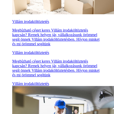
Villám irodaköltöztetés
Megbízható céget keres Villám irodaköltöztetés
kapcsán? Remek helyen jár, vállalkozásunk örömmel
segít önnek Villám irodaköltöztetésben. Hívjon minket
és mi örömmel segítünk
Villám irodaköltöztetés
Megbízható céget keres Villám irodaköltöztetés
kapcsán? Remek helyen jár, vállalkozásunk örömmel
segít önnek Villám irodaköltöztetésben. Hívjon minket
és mi örömmel segítünk
Villám irodaköltöztetés