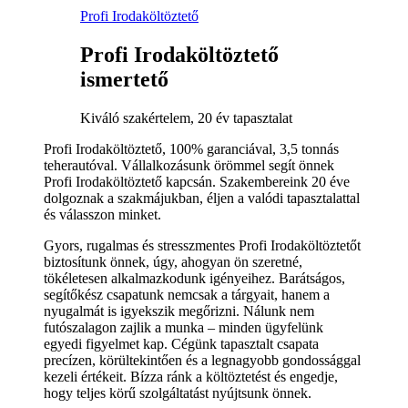
Profi Irodaköltöztető
Profi Irodaköltöztető
ismertető
Kiváló szakértelem, 20 év tapasztalat
Profi Irodaköltöztető, 100% garanciával, 3,5 tonnás
teherautóval. Vállalkozásunk örömmel segít önnek
Profi Irodaköltöztető kapcsán. Szakembereink 20 éve
dolgoznak a szakmájukban, éljen a valódi tapasztalattal
és válasszon minket.
Gyors, rugalmas és stresszmentes Profi Irodaköltöztetőt
biztosítunk önnek, úgy, ahogyan ön szeretné,
tökéletesen alkalmazkodunk igényeihez. Barátságos,
segítőkész csapatunk nemcsak a tárgyait, hanem a
nyugalmát is igyekszik megőrizni. Nálunk nem
futószalagon zajlik a munka – minden ügyfelünk
egyedi figyelmet kap. Cégünk tapasztalt csapata
precízen, körültekintően és a legnagyobb gondossággal
kezeli értékeit. Bízza ránk a költöztetést és engedje,
hogy teljes körű szolgáltatást nyújtsunk önnek.