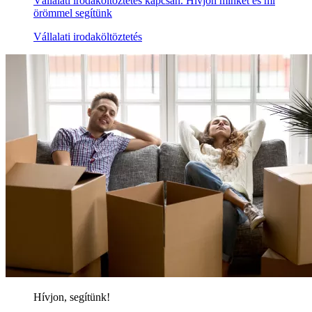
Vállalati irodaköltöztetés kapcsán. Hívjon minket és mi
örömmel segítünk
Vállalati irodaköltöztetés
Hívjon, segítünk!