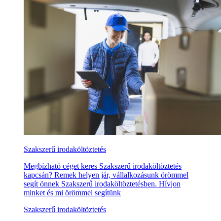
Szakszerű irodaköltöztetés
Megbízható céget keres Szakszerű irodaköltöztetés
kapcsán? Remek helyen jár, vállalkozásunk örömmel
segít önnek Szakszerű irodaköltöztetésben. Hívjon
minket és mi örömmel segítünk
Szakszerű irodaköltöztetés