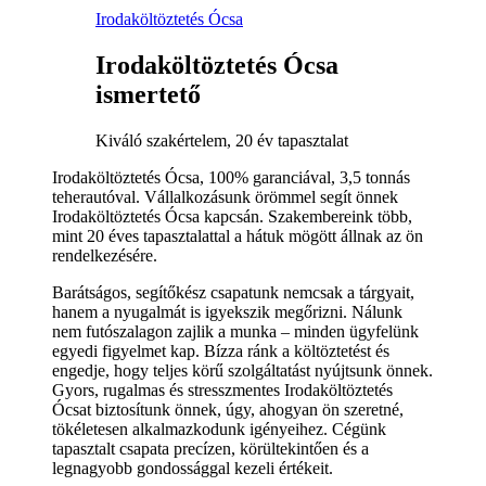
Irodaköltöztetés Ócsa
Irodaköltöztetés Ócsa
ismertető
Kiváló szakértelem, 20 év tapasztalat
Irodaköltöztetés Ócsa, 100% garanciával, 3,5 tonnás
teherautóval. Vállalkozásunk örömmel segít önnek
Irodaköltöztetés Ócsa kapcsán. Szakembereink több,
mint 20 éves tapasztalattal a hátuk mögött állnak az ön
rendelkezésére.
Barátságos, segítőkész csapatunk nemcsak a tárgyait,
hanem a nyugalmát is igyekszik megőrizni. Nálunk
nem futószalagon zajlik a munka – minden ügyfelünk
egyedi figyelmet kap. Bízza ránk a költöztetést és
engedje, hogy teljes körű szolgáltatást nyújtsunk önnek.
Gyors, rugalmas és stresszmentes Irodaköltöztetés
Ócsat biztosítunk önnek, úgy, ahogyan ön szeretné,
tökéletesen alkalmazkodunk igényeihez. Cégünk
tapasztalt csapata precízen, körültekintően és a
legnagyobb gondossággal kezeli értékeit.