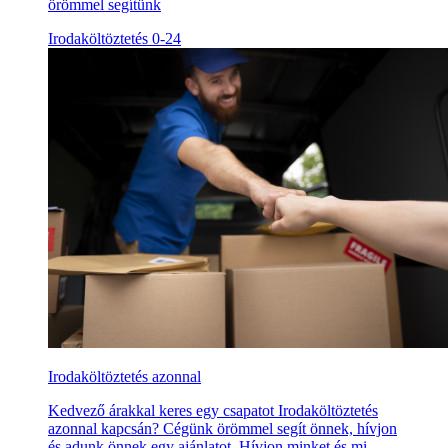
örömmel segítünk
Irodaköltöztetés 0-24
Irodaköltöztetés azonnal
Kedvező árakkal keres egy csapatot Irodaköltöztetés
azonnal kapcsán? Cégünk örömmel segít önnek, hívjon
és adunk önnek egy ajánlatot. Hívjon minket és mi