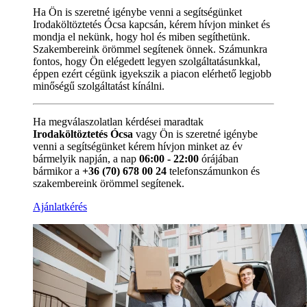
Ha Ön is szeretné igénybe venni a segítségünket
Irodaköltöztetés Ócsa kapcsán, kérem hívjon minket és
mondja el nekünk, hogy hol és miben segíthetünk.
Szakembereink örömmel segítenek önnek. Számunkra
fontos, hogy Ön elégedett legyen szolgáltatásunkkal,
éppen ezért cégünk igyekszik a piacon elérhető legjobb
minőségű szolgáltatást kínálni.
Ha megválaszolatlan kérdései maradtak
Irodaköltöztetés Ócsa
vagy Ön is szeretné igénybe
venni a segítségünket kérem hívjon minket az év
bármelyik napján, a nap
06:00 - 22:00
órájában
bármikor a
+36 (70) 678 00 24
telefonszámunkon és
szakembereink örömmel segítenek.
Ajánlatkérés