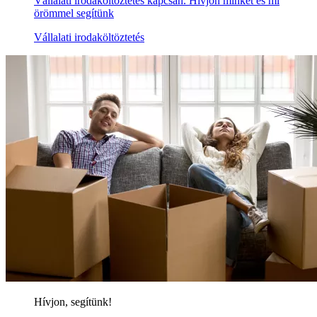
Vállalati irodaköltöztetés kapcsán. Hívjon minket és mi
örömmel segítünk
Vállalati irodaköltöztetés
Hívjon, segítünk!