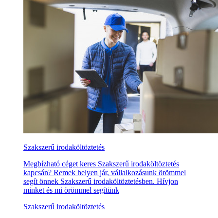
Szakszerű irodaköltöztetés
Megbízható céget keres Szakszerű irodaköltöztetés
kapcsán? Remek helyen jár, vállalkozásunk örömmel
segít önnek Szakszerű irodaköltöztetésben. Hívjon
minket és mi örömmel segítünk
Szakszerű irodaköltöztetés