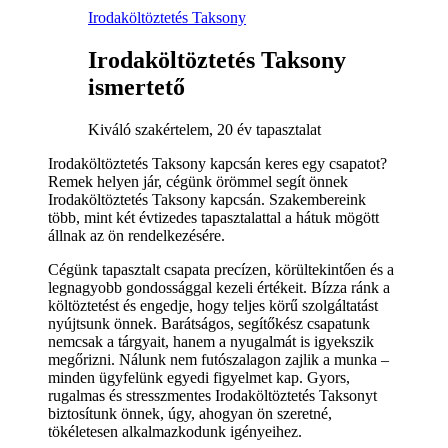
Irodaköltöztetés Taksony
Irodaköltöztetés Taksony
ismertető
Kiváló szakértelem, 20 év tapasztalat
Irodaköltöztetés Taksony kapcsán keres egy csapatot?
Remek helyen jár, cégünk örömmel segít önnek
Irodaköltöztetés Taksony kapcsán. Szakembereink
több, mint két évtizedes tapasztalattal a hátuk mögött
állnak az ön rendelkezésére.
Cégünk tapasztalt csapata precízen, körültekintően és a
legnagyobb gondossággal kezeli értékeit. Bízza ránk a
költöztetést és engedje, hogy teljes körű szolgáltatást
nyújtsunk önnek. Barátságos, segítőkész csapatunk
nemcsak a tárgyait, hanem a nyugalmát is igyekszik
megőrizni. Nálunk nem futószalagon zajlik a munka –
minden ügyfelünk egyedi figyelmet kap. Gyors,
rugalmas és stresszmentes Irodaköltöztetés Taksonyt
biztosítunk önnek, úgy, ahogyan ön szeretné,
tökéletesen alkalmazkodunk igényeihez.