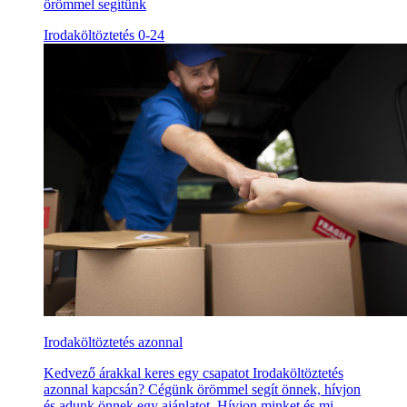
örömmel segítünk
Irodaköltöztetés 0-24
Irodaköltöztetés azonnal
Kedvező árakkal keres egy csapatot Irodaköltöztetés
azonnal kapcsán? Cégünk örömmel segít önnek, hívjon
és adunk önnek egy ajánlatot. Hívjon minket és mi