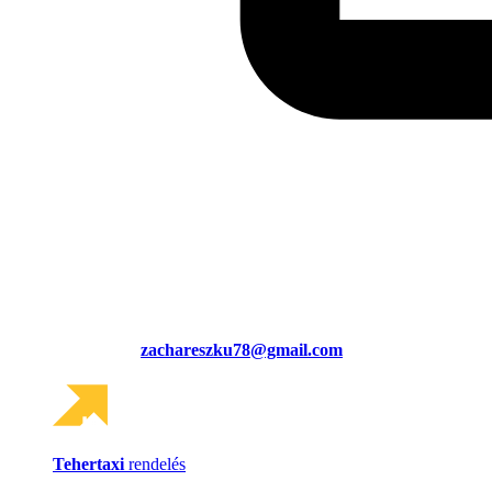
zachareszku78@gmail.com
Tehertaxi
rendelés