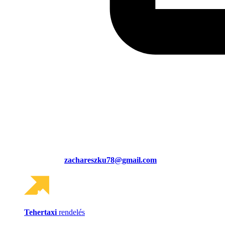
zachareszku78@gmail.com
Tehertaxi
rendelés