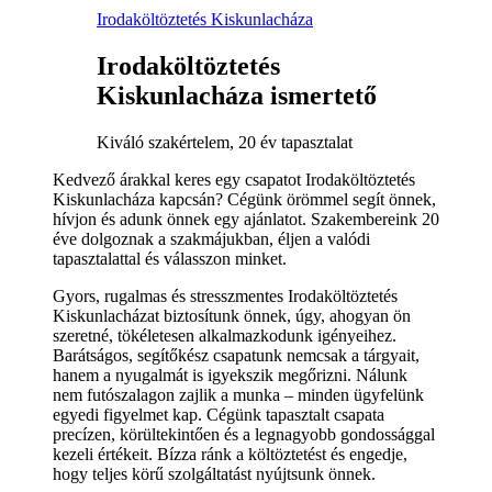
Irodaköltöztetés Kiskunlacháza
Irodaköltöztetés
Kiskunlacháza ismertető
Kiváló szakértelem, 20 év tapasztalat
Kedvező árakkal keres egy csapatot Irodaköltöztetés
Kiskunlacháza kapcsán? Cégünk örömmel segít önnek,
hívjon és adunk önnek egy ajánlatot. Szakembereink 20
éve dolgoznak a szakmájukban, éljen a valódi
tapasztalattal és válasszon minket.
Gyors, rugalmas és stresszmentes Irodaköltöztetés
Kiskunlacházat biztosítunk önnek, úgy, ahogyan ön
szeretné, tökéletesen alkalmazkodunk igényeihez.
Barátságos, segítőkész csapatunk nemcsak a tárgyait,
hanem a nyugalmát is igyekszik megőrizni. Nálunk
nem futószalagon zajlik a munka – minden ügyfelünk
egyedi figyelmet kap. Cégünk tapasztalt csapata
precízen, körültekintően és a legnagyobb gondossággal
kezeli értékeit. Bízza ránk a költöztetést és engedje,
hogy teljes körű szolgáltatást nyújtsunk önnek.