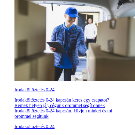
Irodaköltöztetés 0-24
Irodaköltöztetés 0-24 kapcsán keres egy csapatot?
Remek helyen jár, cégünk örömmel segít önnek
Irodaköltöztetés 0-24 kapcsán. Hívjon minket és mi
örömmel segítünk
Irodaköltöztetés 0-24