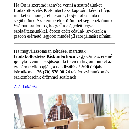
Ha Ön is szeretné igénybe venni a segítségünket
Irodaköltöztetés Kiskunlacháza kapcsán, kérem hívjon
minket és mondja el nekünk, hogy hol és miben
segíthetünk. Szakembereink örömmel segítenek önnek.
Számunkra fontos, hogy Ön elégedett legyen
szolgáltatásunkkal, éppen ezért cégünk igyekszik a
piacon elérhető legjobb minőségű szolgáltatást kínálni.
Ha megválaszolatlan kérdései maradtak
Irodaköltöztetés Kiskunlacháza
vagy Ön is szeretné
igénybe venni a segítségünket kérem hívjon minket az
év bármelyik napján, a nap
06:00 - 22:00
órájában
bármikor a
+36 (70) 678 00 24
telefonszámunkon és
szakembereink örömmel segítenek.
Ajánlatkérés