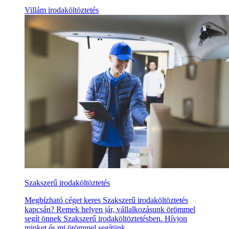
Villám irodaköltöztetés
Szakszerű irodaköltöztetés
Megbízható céget keres Szakszerű irodaköltöztetés
kapcsán? Remek helyen jár, vállalkozásunk örömmel
segít önnek Szakszerű irodaköltöztetésben. Hívjon
minket és mi örömmel segítünk