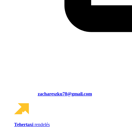
zachareszku78@gmail.com
Tehertaxi
rendelés