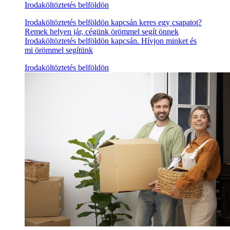
Irodaköltöztetés belföldön
Irodaköltöztetés belföldön kapcsán keres egy csapatot?
Remek helyen jár, cégünk örömmel segít önnek
Irodaköltöztetés belföldön kapcsán. Hívjon minket és
mi örömmel segítünk
Irodaköltöztetés belföldön