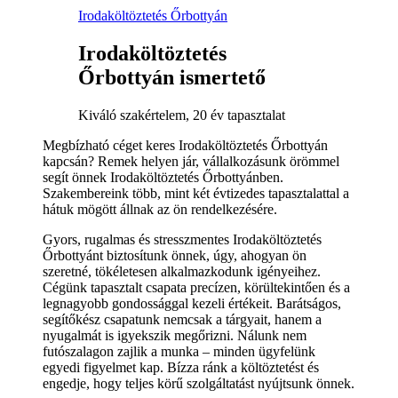
Irodaköltöztetés Őrbottyán
Irodaköltöztetés
Őrbottyán ismertető
Kiváló szakértelem, 20 év tapasztalat
Megbízható céget keres Irodaköltöztetés Őrbottyán
kapcsán? Remek helyen jár, vállalkozásunk örömmel
segít önnek Irodaköltöztetés Őrbottyánben.
Szakembereink több, mint két évtizedes tapasztalattal a
hátuk mögött állnak az ön rendelkezésére.
Gyors, rugalmas és stresszmentes Irodaköltöztetés
Őrbottyánt biztosítunk önnek, úgy, ahogyan ön
szeretné, tökéletesen alkalmazkodunk igényeihez.
Cégünk tapasztalt csapata precízen, körültekintően és a
legnagyobb gondossággal kezeli értékeit. Barátságos,
segítőkész csapatunk nemcsak a tárgyait, hanem a
nyugalmát is igyekszik megőrizni. Nálunk nem
futószalagon zajlik a munka – minden ügyfelünk
egyedi figyelmet kap. Bízza ránk a költöztetést és
engedje, hogy teljes körű szolgáltatást nyújtsunk önnek.