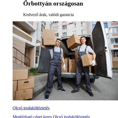
Őrbottyán országosan
Kedvező árak, valódi garancia
Olcsó irodaköltöztetés
Megbízható céget keres Olcsó irodaköltöztetés