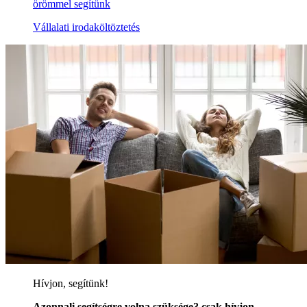
örömmel segítünk
Vállalati irodaköltöztetés
Hívjon, segítünk!
Azonnali segítségre volna szüksége? csak hívjon