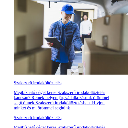
Szakszerű irodaköltöztetés
Megbízható céget keres Szakszerű irodaköltöztetés
kapcsán? Remek helyen jár, vállalkozásunk örömmel
segít önnek Szakszerű irodaköltöztetésben. Hívjon
minket és mi örömmel segítünk
Szakszerű irodaköltöztetés
Megbízható céget keres Szakszerű irodaköltöztetés