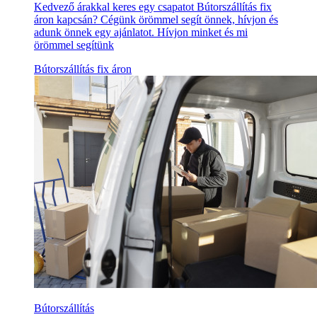
Kedvező árakkal keres egy csapatot Bútorszállítás fix
áron kapcsán? Cégünk örömmel segít önnek, hívjon és
adunk önnek egy ajánlatot. Hívjon minket és mi
örömmel segítünk
Bútorszállítás fix áron
Bútorszállítás