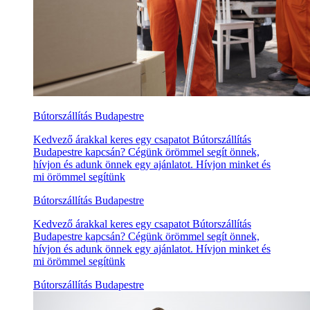
Bútorszállítás Budapestre
Kedvező árakkal keres egy csapatot Bútorszállítás
Budapestre kapcsán? Cégünk örömmel segít önnek,
hívjon és adunk önnek egy ajánlatot. Hívjon minket és
mi örömmel segítünk
Bútorszállítás Budapestre
Kedvező árakkal keres egy csapatot Bútorszállítás
Budapestre kapcsán? Cégünk örömmel segít önnek,
hívjon és adunk önnek egy ajánlatot. Hívjon minket és
mi örömmel segítünk
Bútorszállítás Budapestre