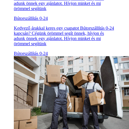
adunk önnek egy ajánlatot. Hívjon minket és mi
örömmel segítünk
Bútorszállítás 0-24
Kedvező árakkal keres egy csapatot Bútorszállítás 0-24
kapcsán? Cégünk örömmel segít önnek, hívjon és
adunk önnek egy ajánlatot. Hívjon minket és mi
örömmel segítünk
Bútorszállítás 0-24