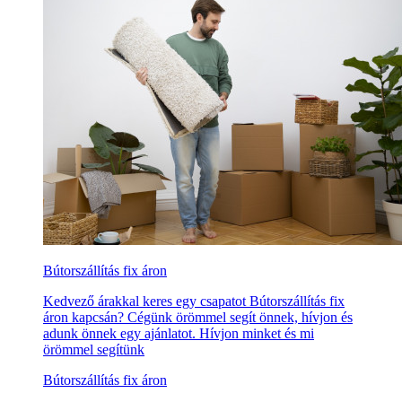
Bútorszállítás fix áron
Kedvező árakkal keres egy csapatot Bútorszállítás fix
áron kapcsán? Cégünk örömmel segít önnek, hívjon és
adunk önnek egy ajánlatot. Hívjon minket és mi
örömmel segítünk
Bútorszállítás fix áron