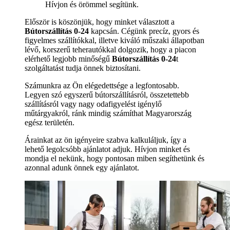
Hívjon és örömmel segítünk.
Először is köszönjük, hogy minket választott a
Bútorszállítás 0-24
kapcsán. Cégünk precíz, gyors és
figyelmes szállítókkal, illetve kiváló műszaki állapotban
lévő, korszerű teherautókkal dolgozik, hogy a piacon
elérhető legjobb minőségű
Bútorszállítás 0-24
t
szolgáltatást tudja önnek biztosítani.
Számunkra az Ön elégedettsége a legfontosabb.
Legyen szó egyszerű bútorszállításról, összetettebb
szállításról vagy nagy odafigyelést igénylő
műtárgyakról, ránk mindig számíthat Magyarország
egész területén.
Árainkat az ön igényeire szabva kalkuláljuk, így a
lehető legolcsóbb ajánlatot adjuk. Hívjon minket és
mondja el nekünk, hogy pontosan miben segíthetünk és
azonnal adunk önnek egy ajánlatot.