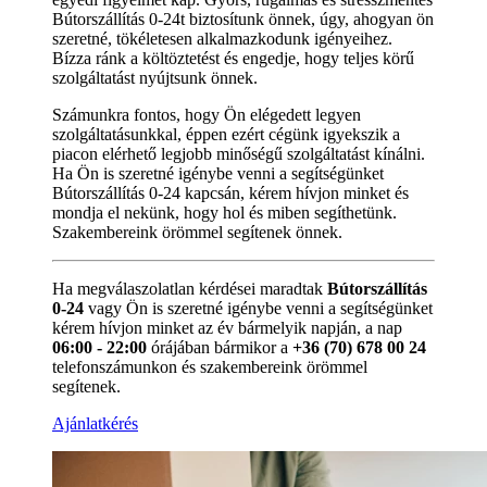
Bútorszállítás 0-24t biztosítunk önnek, úgy, ahogyan ön
szeretné, tökéletesen alkalmazkodunk igényeihez.
Bízza ránk a költöztetést és engedje, hogy teljes körű
szolgáltatást nyújtsunk önnek.
Számunkra fontos, hogy Ön elégedett legyen
szolgáltatásunkkal, éppen ezért cégünk igyekszik a
piacon elérhető legjobb minőségű szolgáltatást kínálni.
Ha Ön is szeretné igénybe venni a segítségünket
Bútorszállítás 0-24 kapcsán, kérem hívjon minket és
mondja el nekünk, hogy hol és miben segíthetünk.
Szakembereink örömmel segítenek önnek.
Ha megválaszolatlan kérdései maradtak
Bútorszállítás
0-24
vagy Ön is szeretné igénybe venni a segítségünket
kérem hívjon minket az év bármelyik napján, a nap
06:00 - 22:00
órájában bármikor a
+36 (70) 678 00 24
telefonszámunkon és szakembereink örömmel
segítenek.
Ajánlatkérés