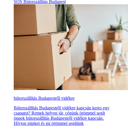
SOS Bútorszállítás Budapest
bútorszállítás Budapestről vidékre
Bútorszállítás Budapestről vidékre kapcsán keres egy
csapatot? Remek helyen jár, cégünk örömmel segít
önnek bútorszállítás Budapestről vidékre kapcsán.
Hívjon minket és mi örömmel segítünk