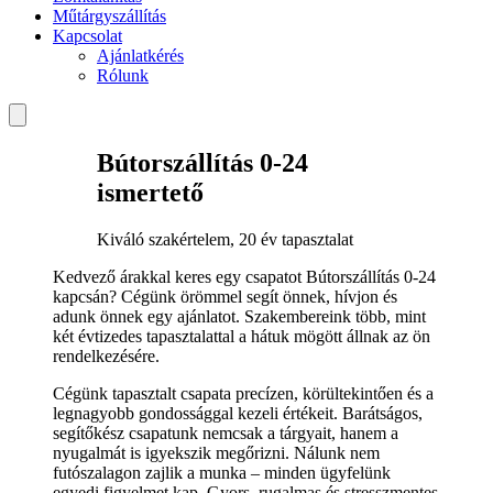
Műtárgyszállítás
Kapcsolat
Ajánlatkérés
Rólunk
Bútorszállítás 0-24
ismertető
Kiváló szakértelem, 20 év tapasztalat
Kedvező árakkal keres egy csapatot Bútorszállítás 0-24
kapcsán? Cégünk örömmel segít önnek, hívjon és
adunk önnek egy ajánlatot. Szakembereink több, mint
két évtizedes tapasztalattal a hátuk mögött állnak az ön
rendelkezésére.
Cégünk tapasztalt csapata precízen, körültekintően és a
legnagyobb gondossággal kezeli értékeit. Barátságos,
segítőkész csapatunk nemcsak a tárgyait, hanem a
nyugalmát is igyekszik megőrizni. Nálunk nem
futószalagon zajlik a munka – minden ügyfelünk
egyedi figyelmet kap. Gyors, rugalmas és stresszmentes