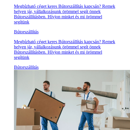
Megbízható céget keres Bútorszállítás kapcsán? Remek
helyen jár, vállalkozásunk örömmel segít önnek
Bútorszállításben. Hívjon minket és mi örömmel
segítünk
Bútorszállítás
Megbízható céget keres Bútorszállítás kapcsán? Remek
helyen jár, vállalkozásunk örömmel segít önnek
Bútorszállításben. Hívjon minket és mi örömmel
segítünk
Bútorszállítás