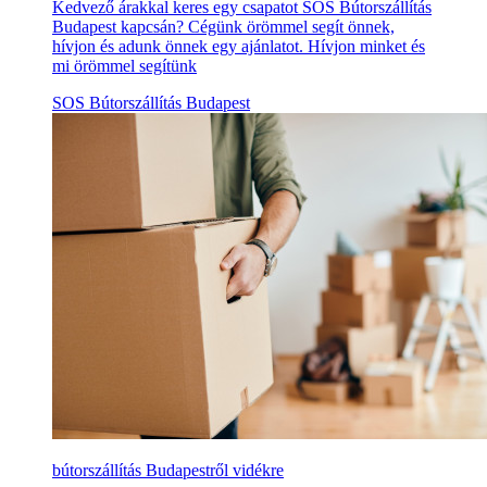
Kedvező árakkal keres egy csapatot SOS Bútorszállítás
Budapest kapcsán? Cégünk örömmel segít önnek,
hívjon és adunk önnek egy ajánlatot. Hívjon minket és
mi örömmel segítünk
SOS Bútorszállítás Budapest
bútorszállítás Budapestről vidékre