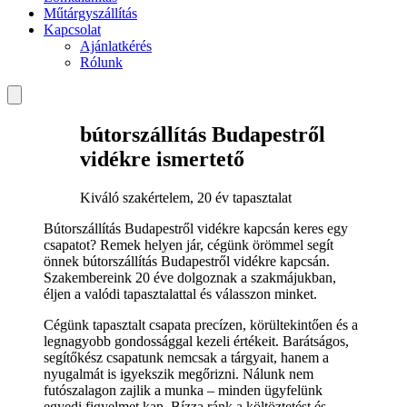
Műtárgyszállítás
Kapcsolat
Ajánlatkérés
Rólunk
bútorszállítás Budapestről
vidékre ismertető
Kiváló szakértelem, 20 év tapasztalat
Bútorszállítás Budapestről vidékre kapcsán keres egy
csapatot? Remek helyen jár, cégünk örömmel segít
önnek bútorszállítás Budapestről vidékre kapcsán.
Szakembereink 20 éve dolgoznak a szakmájukban,
éljen a valódi tapasztalattal és válasszon minket.
Cégünk tapasztalt csapata precízen, körültekintően és a
legnagyobb gondossággal kezeli értékeit. Barátságos,
segítőkész csapatunk nemcsak a tárgyait, hanem a
nyugalmát is igyekszik megőrizni. Nálunk nem
futószalagon zajlik a munka – minden ügyfelünk
egyedi figyelmet kap. Bízza ránk a költöztetést és