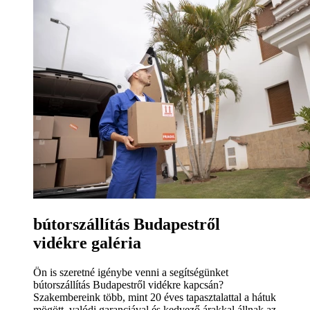
bútorszállítás Budapestről
vidékre galéria
Ön is szeretné igénybe venni a segítségünket
bútorszállítás Budapestről vidékre kapcsán?
Szakembereink több, mint 20 éves tapasztalattal a hátuk
mögött, valódi garanciával és kedvező árakkal állnak az