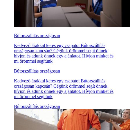
Bútorszállítás országosan
Kedvező árakkal keres egy csapatot Bútorszállítás
országosan kapcsán? Cégünk örömmel segít önnek,
hívjon és adunk önnek egy ajánlatot. Hívjon minket és
mi örömmel segítünk
Bútorszállítás országosan
Kedvező árakkal keres egy csapatot Bútorszállítás
országosan kapcsán? Cégünk örömmel segít önnek,
hívjon és adunk önnek egy ajánlatot. Hívjon minket és
mi örömmel segítünk
Bútorszállítás országosan