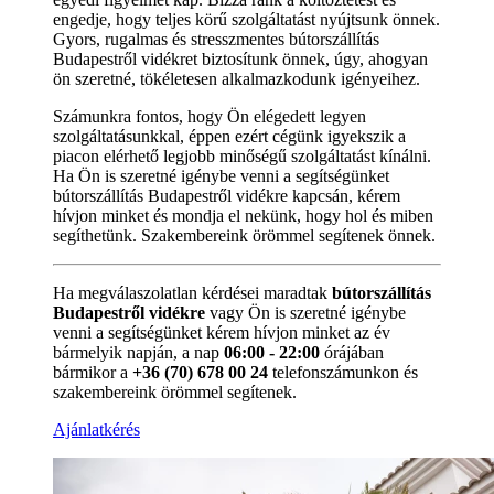
engedje, hogy teljes körű szolgáltatást nyújtsunk önnek.
Gyors, rugalmas és stresszmentes bútorszállítás
Budapestről vidékret biztosítunk önnek, úgy, ahogyan
ön szeretné, tökéletesen alkalmazkodunk igényeihez.
Számunkra fontos, hogy Ön elégedett legyen
szolgáltatásunkkal, éppen ezért cégünk igyekszik a
piacon elérhető legjobb minőségű szolgáltatást kínálni.
Ha Ön is szeretné igénybe venni a segítségünket
bútorszállítás Budapestről vidékre kapcsán, kérem
hívjon minket és mondja el nekünk, hogy hol és miben
segíthetünk. Szakembereink örömmel segítenek önnek.
Ha megválaszolatlan kérdései maradtak
bútorszállítás
Budapestről vidékre
vagy Ön is szeretné igénybe
venni a segítségünket kérem hívjon minket az év
bármelyik napján, a nap
06:00 - 22:00
órájában
bármikor a
+36 (70) 678 00 24
telefonszámunkon és
szakembereink örömmel segítenek.
Ajánlatkérés