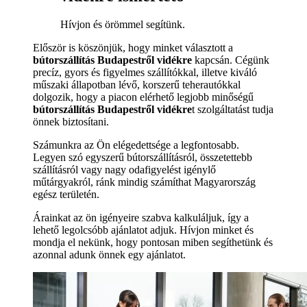
Hívjon és örömmel segítünk.
Először is köszönjük, hogy minket választott a
bútorszállítás Budapestről vidékre
kapcsán. Cégünk
precíz, gyors és figyelmes szállítókkal, illetve kiváló
műszaki állapotban lévő, korszerű teherautókkal
dolgozik, hogy a piacon elérhető legjobb minőségű
bútorszállítás Budapestről vidékre
t szolgáltatást tudja
önnek biztosítani.
Számunkra az Ön elégedettsége a legfontosabb.
Legyen szó egyszerű bútorszállításról, összetettebb
szállításról vagy nagy odafigyelést igénylő
műtárgyakról, ránk mindig számíthat Magyarország
egész területén.
Árainkat az ön igényeire szabva kalkuláljuk, így a
lehető legolcsóbb ajánlatot adjuk. Hívjon minket és
mondja el nekünk, hogy pontosan miben segíthetünk és
azonnal adunk önnek egy ajánlatot.