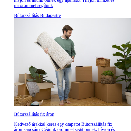
hívjon és adunk önnek egy ajánlatot. Hívjon minket és
mi örömmel segítünk
Bútorszállítás Budapestre
Bútorszállítás fix áron
Kedvező árakkal keres egy csapatot Bútorszállítás fix
áron kapcsán? Cégünk örömmel segít önnek, hívjon és