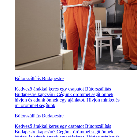
Bútorszállítás Budapestre
Kedvező árakkal keres egy csapatot Bútorszállítás
Budapestre kapcsán? Cégünk örömmel segít önnek,
hívjon és adunk önnek egy ajánlatot. Hívjon minket és
mi örömmel segítünk
Bútorszállítás Budapestre
Kedvező árakkal keres egy csapatot Bútorszállítás
Budapestre kapcsán? Cégünk örömmel segít önnek,