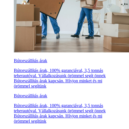
Bútorszállítás árak
Bútorszállítás árak, 100% garanciával, 3,5 tonnás
teherautóval. Vállalkozásunk örömmel segít önnek
Bútorszállítás árak kapcsán. Hívjon minket és mi
örömmel segítünk
Bútorszállítás árak
Bútorszállítás árak, 100% garanciával, 3,5 tonnás
teherautóval. Vállalkozásunk örömmel segít önnek
Bútorszállítás árak kapcsán. Hívjon minket és mi
örömmel segítünk