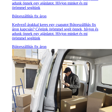
adunk önnek egy ajánlatot. Hívjon minket és mi
örömmel segítünk
Bútorszállítás fix áron
Kedvező árakkal keres egy csapatot Bútorszállítás fix
áron kapcsán? Cégünk örömmel segít önnek, hívjon és
adunk önnek egy ajánlatot. Hívjon minket és mi
örömmel segítünk
Bútorszállítás fix áron