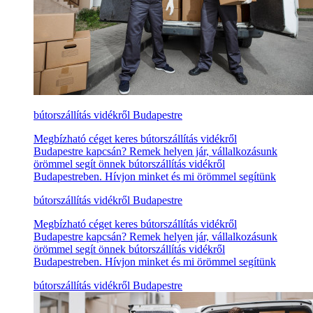
bútorszállítás vidékről Budapestre
Megbízható céget keres bútorszállítás vidékről
Budapestre kapcsán? Remek helyen jár, vállalkozásunk
örömmel segít önnek bútorszállítás vidékről
Budapestreben. Hívjon minket és mi örömmel segítünk
bútorszállítás vidékről Budapestre
Megbízható céget keres bútorszállítás vidékről
Budapestre kapcsán? Remek helyen jár, vállalkozásunk
örömmel segít önnek bútorszállítás vidékről
Budapestreben. Hívjon minket és mi örömmel segítünk
bútorszállítás vidékről Budapestre