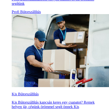
segítünk
Profi Bútorszállítás
Kis Bútorszállítás
Kis Bútorszállítás kapcsán keres egy csapatot? Remek
helyen jár, cégünk örömmel segít önnek Kis