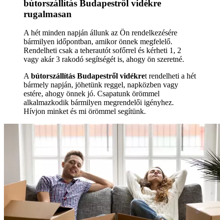
bútorszállítás Budapestről vidékre
rugalmasan
A hét minden napján állunk az Ön rendelkezésére
bármilyen időpontban, amikor önnek megfelelő.
Rendelheti csak a teherautót sofőrrel és kérheti 1, 2
vagy akár 3 rakodó segítségét is, ahogy ön szeretné.
A
bútorszállítás Budapestről vidékre
t rendelheti a hét
bármely napján, jöhetünk reggel, napközben vagy
estére, ahogy önnek jó. Csapatunk örömmel
alkalmazkodik bármilyen megrendelői igényhez.
Hívjon minket és mi örömmel segítünk.