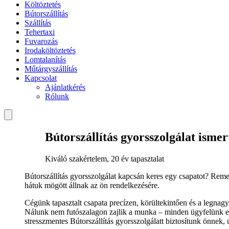
Költöztetés
Bútorszállítás
Szállítás
Tehertaxi
Fuvarozás
Irodaköltöztetés
Lomtalanítás
Műtárgyszállítás
Kapcsolat
Ajánlatkérés
Rólunk
Bútorszállítás gyorsszolgálat ismer
Kiváló szakértelem, 20 év tapasztalat
Bútorszállítás gyorsszolgálat kapcsán keres egy csapatot? Reme
hátuk mögött állnak az ön rendelkezésére.
Cégünk tapasztalt csapata precízen, körültekintően és a legnag
Nálunk nem futószalagon zajlik a munka – minden ügyfelünk egye
stresszmentes Bútorszállítás gyorsszolgálatt biztosítunk önnek