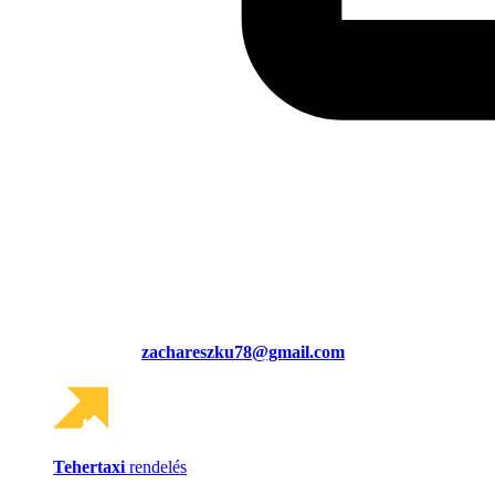
zachareszku78@gmail.com
Tehertaxi
rendelés