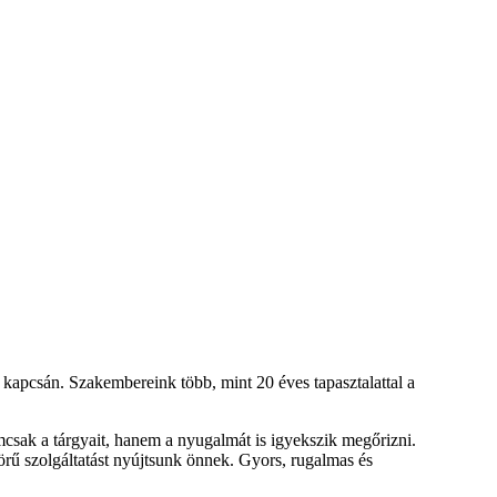
 kapcsán. Szakembereink több, mint 20 éves tapasztalattal a
mcsak a tárgyait, hanem a nyugalmát is igyekszik megőrizni.
örű szolgáltatást nyújtsunk önnek. Gyors, rugalmas és