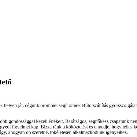
tető
k helyen jár, cégünk örömmel segít önnek Bútorszállítás gyorsszolgálat
yobb gondossággal kezeli értékeit. Barátságos, segítőkész csapatunk ne
di figyelmet kap. Bízza ránk a költöztetést és engedje, hogy teljes k
, úgy, ahogyan ön szeretné, tökéletesen alkalmazkodunk igényeihez.