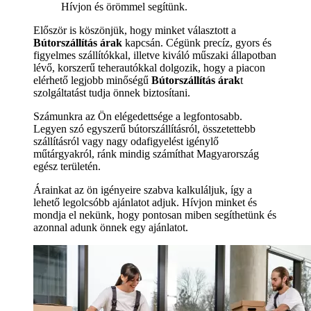
Hívjon és örömmel segítünk.
Először is köszönjük, hogy minket választott a
Bútorszállítás árak
kapcsán. Cégünk precíz, gyors és
figyelmes szállítókkal, illetve kiváló műszaki állapotban
lévő, korszerű teherautókkal dolgozik, hogy a piacon
elérhető legjobb minőségű
Bútorszállítás árak
t
szolgáltatást tudja önnek biztosítani.
Számunkra az Ön elégedettsége a legfontosabb.
Legyen szó egyszerű bútorszállításról, összetettebb
szállításról vagy nagy odafigyelést igénylő
műtárgyakról, ránk mindig számíthat Magyarország
egész területén.
Árainkat az ön igényeire szabva kalkuláljuk, így a
lehető legolcsóbb ajánlatot adjuk. Hívjon minket és
mondja el nekünk, hogy pontosan miben segíthetünk és
azonnal adunk önnek egy ajánlatot.