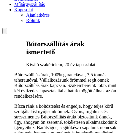
Műtárgyszállítás
Kapcsolat
Ajánlatkérés
Rólunk
Bútorszállítás árak
ismertető
Kiváló szakértelem, 20 év tapasztalat
Bútorszállítás árak, 100% garanciával, 3,5 tonnás
teherautóval. Vállalkozásunk örömmel segít önnek
Bútorszállítás árak kapcsán. Szakembereink több, mint
két évtizedes tapasztalattal a hátuk mögött állnak az ön
rendelkezésére.
Bízza ránk a költöztetést és engedje, hogy teljes körű
szolgáltatást nyújtsunk önnek. Gyors, rugalmas és
stresszmentes Bútorszállítás árakt biztosítunk önnek,
úgy, ahogyan ön szeretné, tökéletesen alkalmazkodunk
igényeihez. Barátságos, segítőkész csapatunk nemcsak
a tárgyait, hanem a nyugalmát is igyekszik megőrizni.