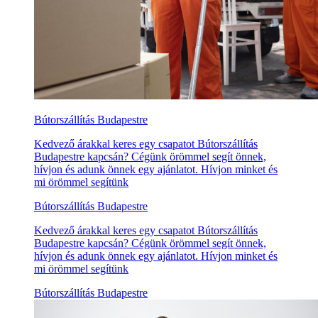
Bútorszállítás Budapestre
Kedvező árakkal keres egy csapatot Bútorszállítás
Budapestre kapcsán? Cégünk örömmel segít önnek,
hívjon és adunk önnek egy ajánlatot. Hívjon minket és
mi örömmel segítünk
Bútorszállítás Budapestre
Kedvező árakkal keres egy csapatot Bútorszállítás
Budapestre kapcsán? Cégünk örömmel segít önnek,
hívjon és adunk önnek egy ajánlatot. Hívjon minket és
mi örömmel segítünk
Bútorszállítás Budapestre