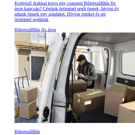
Kedvező árakkal keres egy csapatot Bútorszállítás fix
áron kapcsán? Cégünk örömmel segít önnek, hívjon és
adunk önnek egy ajánlatot. Hívjon minket és mi
örömmel segítünk
Bútorszállítás fix áron
Bútorszállítás