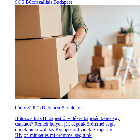
SOS Bútorszállítás Budapest
bútorszállítás Budapestről vidékre
Bútorszállítás Budapestről vidékre kapcsán keres egy
csapatot? Remek helyen jár, cégünk örömmel segít
önnek bútorszállítás Budapestről vidékre kapcsán.
Hívjon minket és mi örömmel segítünk