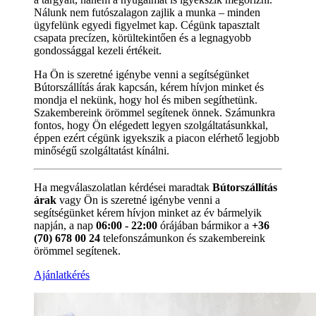
Nálunk nem futószalagon zajlik a munka – minden
ügyfelünk egyedi figyelmet kap. Cégünk tapasztalt
csapata precízen, körültekintően és a legnagyobb
gondossággal kezeli értékeit.
Ha Ön is szeretné igénybe venni a segítségünket
Bútorszállítás árak kapcsán, kérem hívjon minket és
mondja el nekünk, hogy hol és miben segíthetünk.
Szakembereink örömmel segítenek önnek. Számunkra
fontos, hogy Ön elégedett legyen szolgáltatásunkkal,
éppen ezért cégünk igyekszik a piacon elérhető legjobb
minőségű szolgáltatást kínálni.
Ha megválaszolatlan kérdései maradtak
Bútorszállítás
árak
vagy Ön is szeretné igénybe venni a
segítségünket kérem hívjon minket az év bármelyik
napján, a nap
06:00 - 22:00
órájában bármikor a
+36
(70) 678 00 24
telefonszámunkon és szakembereink
örömmel segítenek.
Ajánlatkérés