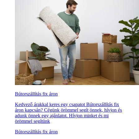
Bútorszállítás fix áron
Kedvező árakkal keres egy csapatot Bútorszállítás fix
áron kapcsán? Cégünk örömmel segít önnek, hívjon és
adunk önnek egy ajánlatot. Hívjon minket és mi
örömmel segítünk
Bútorszállítás fix áron