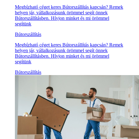
Megbízható céget keres Bútorszállítás kapcsán? Remek
helyen jár, vállalkozásunk örömmel segít önnek
Bútorszállításben. Hívjon minket és mi örömmel
segítünk
Bútorszállítás
Megbízható céget keres Bútorszállítás kapcsán? Remek
helyen jár, vállalkozásunk örömmel segít önnek
Bútorszállításben. Hívjon minket és mi örömmel
segítünk
Bútorszállítás