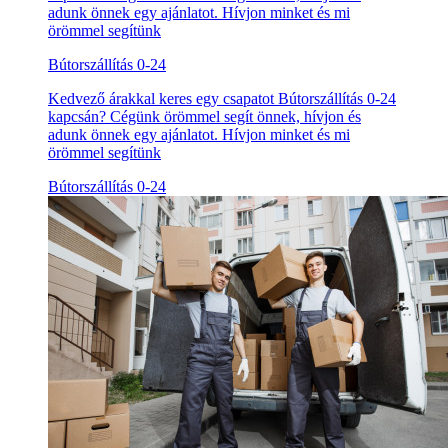
adunk önnek egy ajánlatot. Hívjon minket és mi
örömmel segítünk
Bútorszállítás 0-24
Kedvező árakkal keres egy csapatot Bútorszállítás 0-24
kapcsán? Cégünk örömmel segít önnek, hívjon és
adunk önnek egy ajánlatot. Hívjon minket és mi
örömmel segítünk
Bútorszállítás 0-24