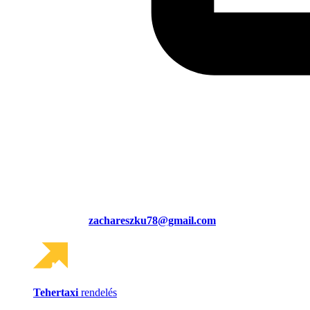
zachareszku78@gmail.com
Tehertaxi
rendelés