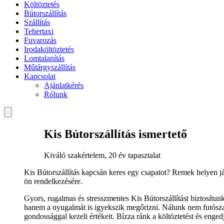
Költöztetés
Bútorszállítás
Szállítás
Tehertaxi
Fuvarozás
Irodaköltöztetés
Lomtalanítás
Műtárgyszállítás
Kapcsolat
Ajánlatkérés
Rólunk
Kis Bútorszállítás ismertető
Kiváló szakértelem, 20 év tapasztalat
Kis Bútorszállítás kapcsán keres egy csapatot? Remek helyen já
ön rendelkezésére.
Gyors, rugalmas és stresszmentes Kis Bútorszállítást biztosítu
hanem a nyugalmát is igyekszik megőrizni. Nálunk nem futósza
gondossággal kezeli értékeit. Bízza ránk a költöztetést és enged