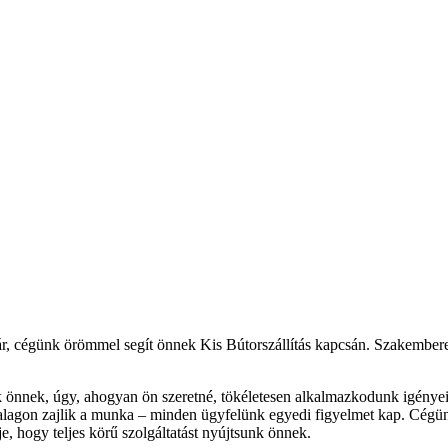
r, cégünk örömmel segít önnek Kis Bútorszállítás kapcsán. Szakemberein
nk önnek, úgy, ahogyan ön szeretné, tökéletesen alkalmazkodunk igényei
lagon zajlik a munka – minden ügyfelünk egyedi figyelmet kap. Cégünk 
je, hogy teljes körű szolgáltatást nyújtsunk önnek.