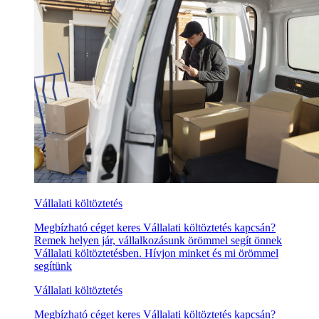
Vállalati költöztetés
Megbízható céget keres Vállalati költöztetés kapcsán?
Remek helyen jár, vállalkozásunk örömmel segít önnek
Vállalati költöztetésben. Hívjon minket és mi örömmel
segítünk
Vállalati költöztetés
Megbízható céget keres Vállalati költöztetés kapcsán?