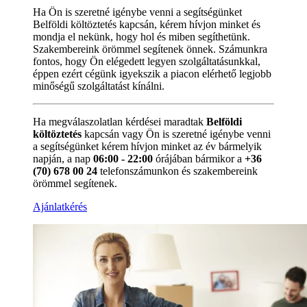
Ha Ön is szeretné igénybe venni a segítségünket
Belföldi költöztetés kapcsán, kérem hívjon minket és
mondja el nekünk, hogy hol és miben segíthetünk.
Szakembereink örömmel segítenek önnek. Számunkra
fontos, hogy Ön elégedett legyen szolgáltatásunkkal,
éppen ezért cégünk igyekszik a piacon elérhető legjobb
minőségű szolgáltatást kínálni.
Ha megválaszolatlan kérdései maradtak
Belföldi
költöztetés
kapcsán vagy Ön is szeretné igénybe venni
a segítségünket kérem hívjon minket az év bármelyik
napján, a nap
06:00 - 22:00
órájában bármikor a
+36
(70) 678 00 24
telefonszámunkon és szakembereink
örömmel segítenek.
Ajánlatkérés