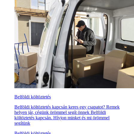
Belföldi költöztetés
Belföldi költöztetés kapcsán keres egy csapatot? Remek
helyen jár, cégünk örömmel segít önnek Belföldi
költöztetés kapcsán. Hívjon minket és mi örömmel
segítünk
Belföldi költöztetés