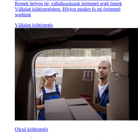
Remek helyen jár, vállalkozásunk örömmel segít önnek
Vállalati költöztetésben. Hívjon minket és mi örömmel
segítünk
Vállalati költöztetés
Olcsó költöztetés