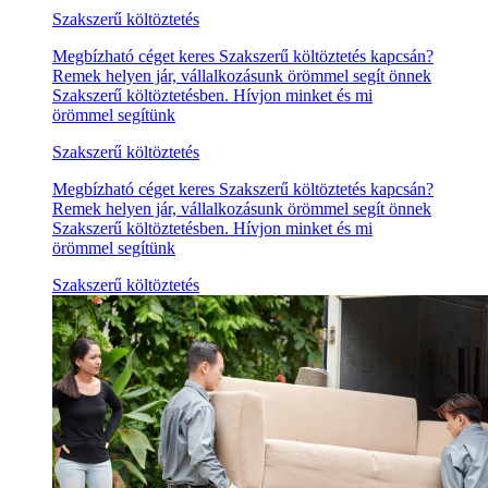
Szakszerű költöztetés
Megbízható céget keres Szakszerű költöztetés kapcsán?
Remek helyen jár, vállalkozásunk örömmel segít önnek
Szakszerű költöztetésben. Hívjon minket és mi
örömmel segítünk
Szakszerű költöztetés
Megbízható céget keres Szakszerű költöztetés kapcsán?
Remek helyen jár, vállalkozásunk örömmel segít önnek
Szakszerű költöztetésben. Hívjon minket és mi
örömmel segítünk
Szakszerű költöztetés