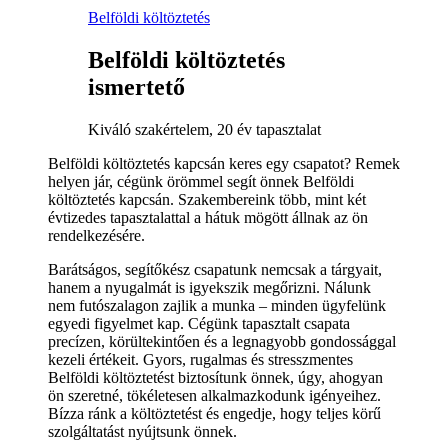
Belföldi költöztetés
Belföldi költöztetés
ismertető
Kiváló szakértelem, 20 év tapasztalat
Belföldi költöztetés kapcsán keres egy csapatot? Remek
helyen jár, cégünk örömmel segít önnek Belföldi
költöztetés kapcsán. Szakembereink több, mint két
évtizedes tapasztalattal a hátuk mögött állnak az ön
rendelkezésére.
Barátságos, segítőkész csapatunk nemcsak a tárgyait,
hanem a nyugalmát is igyekszik megőrizni. Nálunk
nem futószalagon zajlik a munka – minden ügyfelünk
egyedi figyelmet kap. Cégünk tapasztalt csapata
precízen, körültekintően és a legnagyobb gondossággal
kezeli értékeit. Gyors, rugalmas és stresszmentes
Belföldi költöztetést biztosítunk önnek, úgy, ahogyan
ön szeretné, tökéletesen alkalmazkodunk igényeihez.
Bízza ránk a költöztetést és engedje, hogy teljes körű
szolgáltatást nyújtsunk önnek.