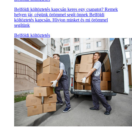
Belföldi költöztetés kapcsán keres egy csapatot? Remek
helyen jár, cégünk örömmel segít önnek Belföldi
költöztetés kapcsán. Hívjon minket és mi örömmel
segítünk
Belföldi költöztetés