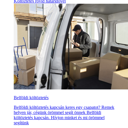
Költöztetés rövid határidővel
Belföldi költöztetés
Belföldi költöztetés kapcsán keres egy csapatot? Remek
helyen jár, cégünk örömmel segít önnek Belföldi
költöztetés kapcsán. Hívjon minket és mi örömmel
segítünk