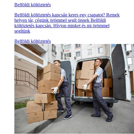
Belföldi költöztetés
Belföldi költöztetés kapcsán keres egy csapatot? Remek
helyen jár, cégünk örömmel segít önnek Belföldi
költöztetés kapcsán. Hívjon minket és mi örömmel
segítünk
Belföldi költöztetés