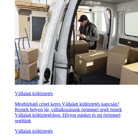
Vállalati költöztetés
Megbízható céget keres Vállalati költöztetés kapcsán?
Remek helyen jár, vállalkozásunk örömmel segít önnek
Vállalati költöztetésben. Hívjon minket és mi örömmel
segítünk
Vállalati költöztetés