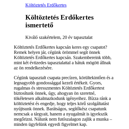
Költöztetés Erdőkertes
Költöztetés Erdőkertes
ismertető
Kiváló szakértelem, 20 év tapasztalat
Költöztetés Erdőkertes kapcsán keres egy csapatot?
Remek helyen jár, cégünk örömmel segít önnek
Költöztetés Erdőkertes kapcsán. Szakembereink több,
mint két évtizedes tapasztalattal a hátuk mögött állnak
az ön rendelkezésére.
Cégünk tapasztalt csapata precízen, körültekintően és a
legnagyobb gondossággal kezeli értékeit. Gyors,
rugalmas és stresszmentes Költöztetés Erdőkertest
biztosítunk önnek, úgy, ahogyan ön szeretné,
tökéletesen alkalmazkodunk igényeihez. Bízza ránk a
költöztetést és engedje, hogy teljes körű szolgáltatást
nyújtsunk önnek. Barátságos, segítőkész csapatunk
nemcsak a tárgyait, hanem a nyugalmát is igyekszik
megőrizni. Nálunk nem futószalagon zajlik a munka –
minden ügyfelünk egyedi figyelmet kap.