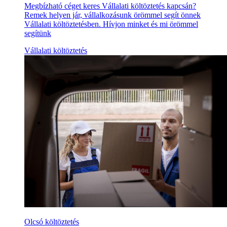
Megbízható céget keres Vállalati költöztetés kapcsán?
Remek helyen jár, vállalkozásunk örömmel segít önnek
Vállalati költöztetésben. Hívjon minket és mi örömmel
segítünk
Vállalati költöztetés
Olcsó költöztetés