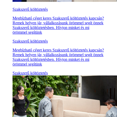
Szakszerű költöztetés
Megbízható céget keres Szakszerű költöztetés kapcsán?
Remek helyen jár, vállalkozásunk örömmel segít önnek
Szakszerű költöztetésben. Hívjon minket és mi
örömmel segítünk
Szakszerű költöztetés
Megbízható céget keres Szakszerű költöztetés kapcsán?
Remek helyen jár, vállalkozásunk örömmel segít önnek
Szakszerű költöztetésben. Hívjon minket és mi
örömmel segítünk
Szakszerű költöztetés