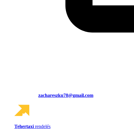
zachareszku78@gmail.com
Tehertaxi
rendelés