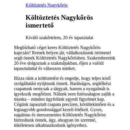
Költöztetés Nagykőrös
Költöztetés Nagykőrös
ismertető
Kiváló szakértelem, 20 év tapasztalat
Megbízható céget keres Költöztetés Nagykőrös
kapcsán? Remek helyen jár, vállalkozásunk örömmel
segít önnek Költöztetés Nagykőrösben. Szakembereink
20 éve dolgoznak a szakmájukban, éljen a valódi
tapasztalattal és válasszon minket.
Bízza ránk a költöztetést és engedje, hogy teljes körű
szolgáltatást nyújtsunk önnek. Barátságos, segítőkész
csapatunk nemcsak a tárgyait, hanem a nyugalmát is
igyekszik megőrizni. Nálunk nem futószalagon zajlik a
munka – minden ügyfelünk egyedi figyelmet kap.
Cégünk tapasztalt csapata precízen, körültekintően és a
legnagyobb gondossággal kezeli értékeit. Gyors,
rugalmas és stresszmentes Költöztetés Nagykőröst
biztosítunk önnek, úgy, ahogyan ön szeretné,
tökéletesen alkalmazkodunk igényeihez.