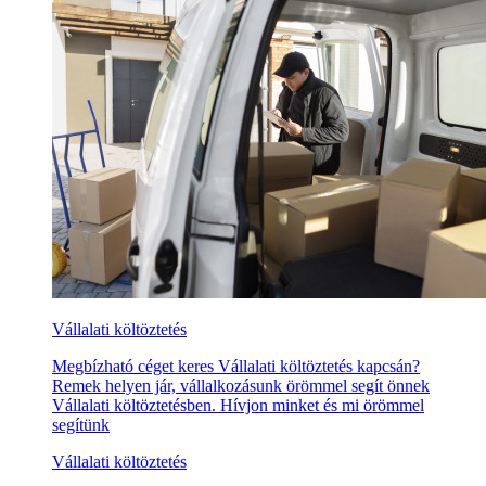
Vállalati költöztetés
Megbízható céget keres Vállalati költöztetés kapcsán?
Remek helyen jár, vállalkozásunk örömmel segít önnek
Vállalati költöztetésben. Hívjon minket és mi örömmel
segítünk
Vállalati költöztetés