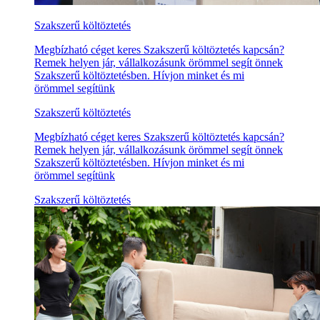
Szakszerű költöztetés
Megbízható céget keres Szakszerű költöztetés kapcsán?
Remek helyen jár, vállalkozásunk örömmel segít önnek
Szakszerű költöztetésben. Hívjon minket és mi
örömmel segítünk
Szakszerű költöztetés
Megbízható céget keres Szakszerű költöztetés kapcsán?
Remek helyen jár, vállalkozásunk örömmel segít önnek
Szakszerű költöztetésben. Hívjon minket és mi
örömmel segítünk
Szakszerű költöztetés