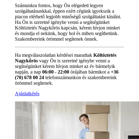
Számunkra fontos, hogy Ön elégedett legyen
szolgáltatásunkkal, éppen ezért cégünk igyekszik a
piacon elérhető legjobb minőségű szolgáltatást kínálni.
Ha Ön is szeretné igénybe venni a segítségünket
Költöztetés Nagykőrös kapcsán, kérem hívjon minket
és mondja el nekünk, hogy hol és miben segíthetünk.
Szakembereink örömmel segítenek önnek.
Ha megválaszolatlan kérdései maradtak
Költöztetés
Nagykőrös
vagy Ön is szeretné igénybe venni a
segítségünket kérem hívjon minket az év bármelyik
napján, a nap
06:00 - 22:00
órájában bármikor a
+36
(70) 678 00 24
telefonszámunkon és szakembereink
örömmel segítenek.
Ajánlatkérés