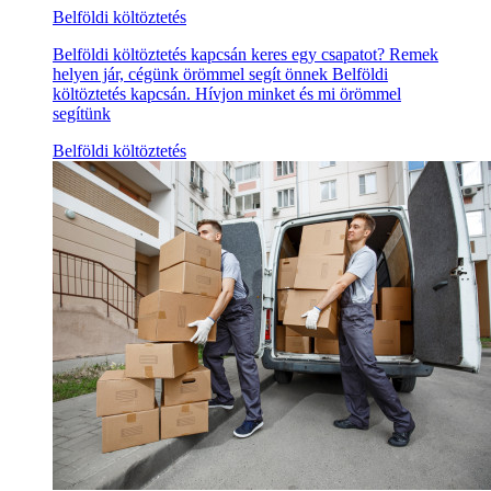
Belföldi költöztetés
Belföldi költöztetés kapcsán keres egy csapatot? Remek
helyen jár, cégünk örömmel segít önnek Belföldi
költöztetés kapcsán. Hívjon minket és mi örömmel
segítünk
Belföldi költöztetés