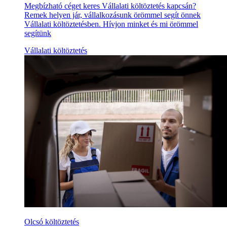
Megbízható céget keres Vállalati költöztetés kapcsán?
Remek helyen jár, vállalkozásunk örömmel segít önnek
Vállalati költöztetésben. Hívjon minket és mi örömmel
segítünk
Vállalati költöztetés
Olcsó költöztetés