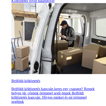
Költöztetés rövid határidővel
Belföldi költöztetés
Belföldi költöztetés kapcsán keres egy csapatot? Remek
helyen jár, cégünk örömmel segít önnek Belföldi
költöztetés kapcsán. Hívjon minket és mi örömmel
segítünk