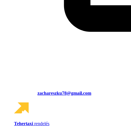
zachareszku78@gmail.com
Tehertaxi
rendelés